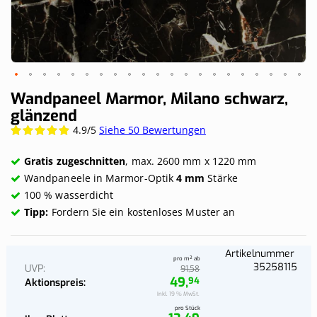
Skip
Wandpaneel Marmor, Milano schwarz,
to
glänzend
the
4.9/5
Siehe 50 Bewertungen
Wertung:
beginning
98.6%
of
the
Gratis zugeschnitten
, max. 2600 mm x 1220 mm
images
Wandpaneele in Marmor-Optik
4 mm
Stärke
gallery
100 % wasserdicht
Tipp:
Fordern Sie ein kostenloses Muster an
Artikelnummer
pro m² ab
35258115
UVP
58
91,
49,
94
Aktionspreis
Inkl. 19 % MwSt.
pro Stück