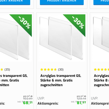
DUKT ANSEHEN
PRODUKT ANSEHEN
PROD
Wertung:
Wertung:
(35)
(30)
%
97.6667%
96.3889%
s transparent GS,
Acrylglas transparent GS,
Acrylglas
5 mm. Gratis
Stärke 6 mm. Gratis
Stärke 8
nitten
zugeschnitten
zugeschn
pro m² ab
pro m² ab
UVP
UVP
102,
89
123,
18
68,
81,
Inkl. 19 % MwSt.
Inkl. 19 % MwSt.
31
97
eis
Aktionspreis
Aktionspre