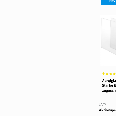
PRO
Wertung:
96.6667
Acrylgla
Stärke 
zugesch
UVP
Aktionspr