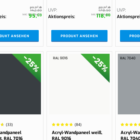
pro m² ab
pro m² ab
UVP
UVP
142,
80
178,
50
95,
118,
Inkl. 19 % MwSt.
Inkl. 19 % MwSt.
03
80
eis
Aktionspreis
Aktionspre
DUKT ANSEHEN
PRODUKT ANSEHEN
PROD
Wertung:
Wertung:
(33)
(84)
98.2558%
99.3548%
andpaneel
Acryl-Wandpaneel weiß,
Acryl-Wa
t, RAL 7016
RAL 9016
RAL 704