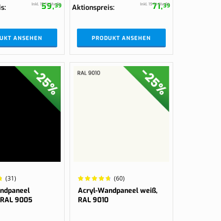
59,
71,
Inkl. 19 % MwSt.
Inkl. 19 % MwSt.
39
39
is
Aktionspreis
UKT ANSEHEN
PRODUKT ANSEHEN
Wertung:
(31)
(60)
97%
ndpaneel
Acryl-Wandpaneel weiß,
 RAL 9005
RAL 9010