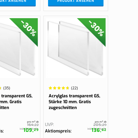
UKT ANSEHEN
PRODUKT ANSEHEN
Wertung:
(35)
(22)
96.9565%
 transparent GS,
Acrylglas transparent GS,
 mm. Gratis
Stärke 10 mm. Gratis
itten
zugeschnitten
pro m² ab
pro m² ab
UVP
164,
22
205,
29
109,
136,
Inkl. 19 % MwSt.
Inkl. 19 % MwSt.
29
62
is
Aktionspreis