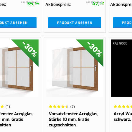
35,
47,
Inkl. 19 % MwSt.
Inkl. 19 % MwSt.
64
52
eis
Aktionspreis
Aktionspre
DUKT ANSEHEN
PRODUKT ANSEHEN
PROD
Wertung:
Wertung:
(1)
(7)
94%
98.75%
enster Acrylglas,
Vorsatzfenster Acrylglas,
Acryl-Wa
8 mm. Gratis
Stärke 10 mm. Gratis
schwarz,
nitten
zugeschnitten