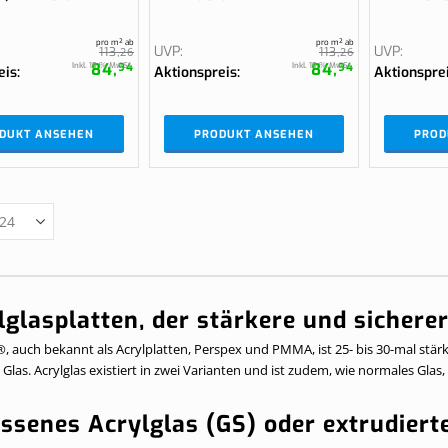
pro m² ab
pro m² ab
UVP
UVP
113,
26
113,
26
84,
84,
Inkl. 19 % MwSt.
Inkl. 19 % MwSt.
94
94
eis
Aktionspreis
Aktionspre
DUKT ANSEHEN
PRODUKT ANSEHEN
PROD
lglasplatten, der stärkere und sichere
®, auch bekannt als Acrylplatten, Perspex und PMMA, ist 25- bis 30-mal stärke
Glas. Acrylglas existiert in zwei Varianten und ist zudem, wie normales Glas
ssenes Acrylglas (GS) oder extrudiert