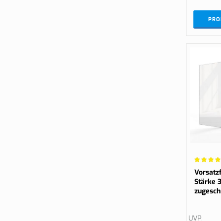
PRO
Wertung:
95.6%
Vorsatzf
Stärke 
zugesch
UVP