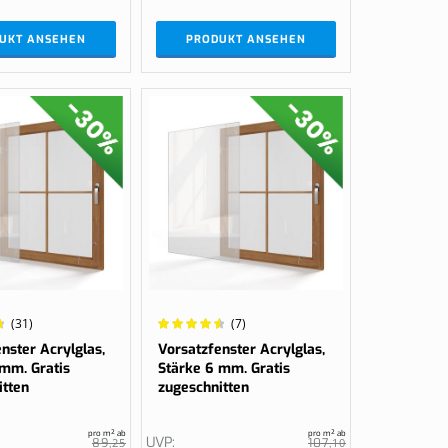
UKT ANSEHEN
PRODUKT ANSEHEN
Wertung:
(31)
(7)
94.2857%
nster Acrylglas,
Vorsatzfenster Acrylglas,
 mm. Gratis
Stärke 6 mm. Gratis
itten
zugeschnitten
pro m² ab
pro m² ab
UVP
89,
25
107,
10