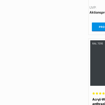
UVP
Aktionspr
PRO
Wertung:
95%
Acryl-W
anthrazi