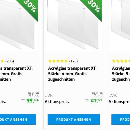
Jetzt konfi
Jetzt konfi
Wand
Komplettes Dach an der Wand
Wertung:
Wertung:
(236)
(173)
%
97.095%
97.1429%
s transparent XT,
Acrylglas transparent XT,
Acrylglas
3 mm. Gratis
Stärke 4 mm. Gratis
Stärke 5
nitten
zugeschnitten
zugeschn
pro m² ab
pro m² ab
UVP
UVP
53,
55
71,
40
35,
47,
Inkl. 19 % MwSt.
Inkl. 19 % MwSt.
64
52
eis
Aktionspreis
Aktionspre
DUKT ANSEHEN
PRODUKT ANSEHEN
PROD