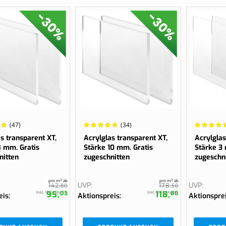
Wertung:
Wertung:
(47)
(34)
%
98.2857%
98.1818%
s transparent XT,
Acrylglas transparent XT,
Acrylglas
8 mm. Gratis
Stärke 10 mm. Gratis
Stärke 3
nitten
zugeschnitten
zugeschn
pro m² ab
pro m² ab
UVP
UVP
142,
80
178,
50
95,
118,
Inkl. 19 % MwSt.
Inkl. 19 % MwSt.
03
80
eis
Aktionspreis
Aktionspre