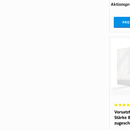
Aktionspr
PRO
Wertung:
100%
Vorsatzf
Stärke 
zugesch