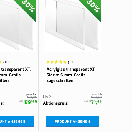
gurieren
gurieren
Bestelle jetzt
Wertung:
(109)
(51)
97.8431%
 transparent XT,
Acrylglas transparent XT,
 mm. Gratis
Stärke 6 mm. Gratis
itten
zugeschnitten
pro m² ab
pro m² ab
UVP
89,
25
107,
10
59,
71,
Inkl. 19 % MwSt.
Inkl. 19 % MwSt.
39
39
is
Aktionspreis
UKT ANSEHEN
PRODUKT ANSEHEN