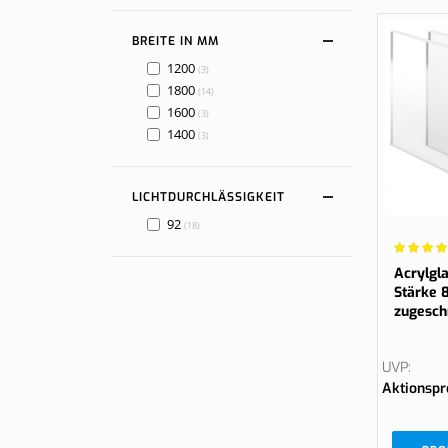
BREITE IN MM
1200
Artikel
3
1800
Artikel
14
1600
Artikel
3
1400
Artikel
3
LICHTDURCHLÄSSIGKEIT
92
Artikel
18
Wertung:
98.5417
Acrylgla
Stärke 
zugesch
UVP
Aktionspr