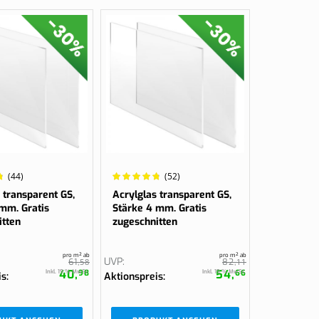
Wertung:
(44)
(52)
98.4615%
 transparent GS,
Acrylglas transparent GS,
 mm. Gratis
Stärke 4 mm. Gratis
itten
zugeschnitten
pro m² ab
pro m² ab
UVP
61,
58
82,
11
40,
54,
Inkl. 19 % MwSt.
Inkl. 19 % MwSt.
98
66
is
Aktionspreis