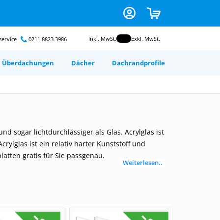
Zum
CART
Inhalt
springen
Inkl. MwSt.
Exkl. MwSt.
ervice
0211 8823 3986
Überdachungen
Dächer
Dachrandprofile
odruck auf
ond
image
ir ihr Dach
ium
nsch selbst
en
 foto
n
nd sogar lichtdurchlässiger als Glas. Acrylglas ist
gurieren
rylglas ist ein relativ harter Kunststoff und
 dein
atten gratis für Sie passgenau.
r
ele mit
Weiterlesen..
 dein
e deine
rten
Gratis nach Maß
angefertigt
neel
chung
n
n
Kunststofplatten