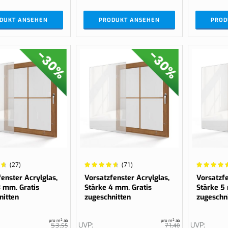
DUKT ANSEHEN
PRODUKT ANSEHEN
PROD
Wertung:
Wertung:
(27)
(71)
96.0294%
97.3333%
enster Acrylglas,
Vorsatzfenster Acrylglas,
Vorsatzfe
3 mm. Gratis
Stärke 4 mm. Gratis
Stärke 5
nitten
zugeschnitten
zugeschn
pro m² ab
pro m² ab
UVP
UVP
53,
55
71,
40