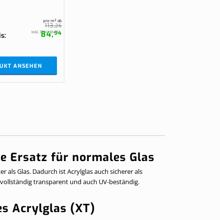
pro m² ab
113,
26
84,
Inkl. 19 % MwSt.
94
is
UKT ANSEHEN
re Ersatz für normales Glas
r als Glas. Dadurch ist Acrylglas auch sicherer als
, vollständig transparent und auch UV-beständig.
es Acrylglas (XT)