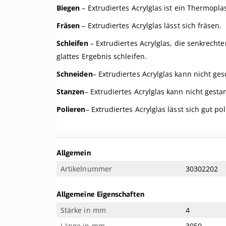
Biegen
– Extrudiertes Acrylglas ist ein Thermopl
Fräsen
– Extrudiertes Acrylglas lässt sich fräsen.
Schleifen
– Extrudiertes Acrylglas, die senkrecht
glattes Ergebnis schleifen.
Schneiden
– Extrudiertes Acrylglas kann nicht ge
Stanzen
– Extrudiertes Acrylglas kann nicht gesta
Polieren
– Extrudiertes Acrylglas lässt sich gut pol
Weitere
Allgemein
Informationen
Artikelnummer
30302202
Allgemeine Eigenschaften
Stärke in mm
4
Länge in mm
3050