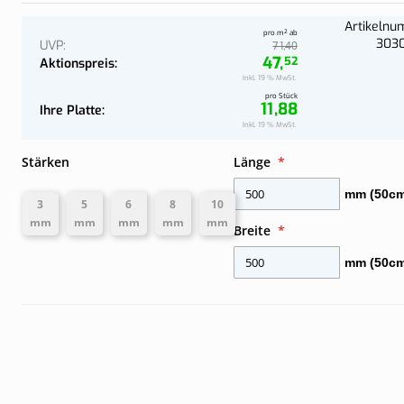
Jetzt konfi
Jetzt konfi
Wand
Komplettes Dach an der Wand
Artikeln
pro m² ab
303
UVP
40
71,
47,
52
Aktionspreis
Inkl. 19 % MwSt.
pro Stück
11,88
Ihre Platte
Ihre
Inkl. 19 % MwSt.
Platte
Stärken
Länge
mm (50cm
3
5
6
8
10
mm
mm
mm
mm
mm
Breite
mm (50cm