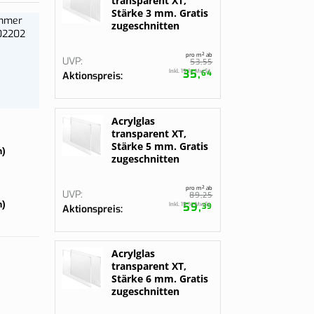
transparent XT,
gurieren
gurieren
Stärke 3 mm. Gratis
Bestelle jetzt
ummer
zugeschnitten
02202
pro m² ab
UVP
55
53,
35,
Inkl. 19 % MwSt.
64
Aktionspreis
Acrylglas
transparent XT,
Stärke 5 mm. Gratis
)
zugeschnitten
pro m² ab
UVP
25
89,
)
59,
Inkl. 19 % MwSt.
39
Aktionspreis
Acrylglas
transparent XT,
Stärke 6 mm. Gratis
zugeschnitten