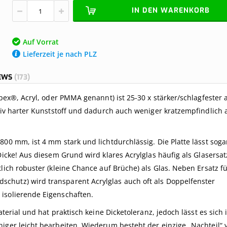
IN DEN WARENKORB
Auf Vorrat
Lieferzeit je nach PLZ
IEWS
173
spex®, Acryl, oder PMMA genannt) ist 25-30 x stärker/schlagfester a
ativ harter Kunststoff und dadurch auch weniger kratzempfindlich 
800 mm, ist 4 mm stark und lichtdurchlässig. Die Platte lässt sog
Dicke! Aus diesem Grund wird klares Acrylglas häufig als Glasersat
lich robuster (kleine Chance auf Brüche) als Glas. Neben Ersatz fü
chutz) wird transparent Acrylglas auch oft als Doppelfenster
isolierende Eigenschaften.
aterial und hat praktisch keine Dicketoleranz, jedoch lässt es sich
iger leicht bearbeiten. Wiederum besteht der einzige „Nachteil“ 