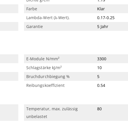
Farbe
Klar
Lambda-Wert (λ-Wert).
0.17-0.25
Garantie
5 Jahr
d
E-Module N/mm²
3300
Schlagstärke kJ/m²
10
Bruchdurchbiegung %
5
Reibungskoeffizient
0.54
Temperatur, max. zulässig
80
unbelastet