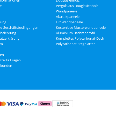
nformationen
Douglasienholz
om
Pergola aus Douglasienholz
Wandpaneele
Akustikpaneele
dung
Filz Wandpaneele
ne Geschäftsbedingungen
Kostenlose Musterwandpaneele
sbelehrung
Aluminium Dachrandrofil
utzerklärung
Komplettes Polycarbonat-Dach
um
Polycarbonat-Stegplatten
gen
stellte Fragen
skunden