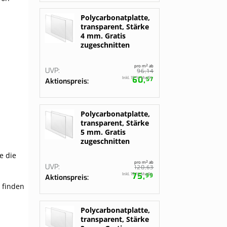
Polycarbonatplatte,
transparent, Stärke
4 mm. Gratis
zugeschnitten
pro m² ab
UVP
14
96,
60,
Inkl. 19 % MwSt.
57
Aktionspreis
Polycarbonatplatte,
transparent, Stärke
5 mm. Gratis
zugeschnitten
e die
pro m² ab
UVP
63
120,
75,
Inkl. 19 % MwSt.
99
Aktionspreis
n finden
Polycarbonatplatte,
transparent, Stärke