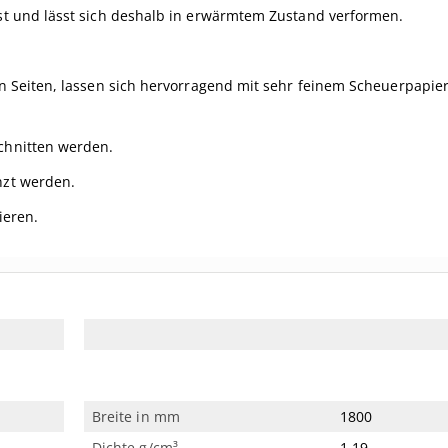
ast und lässt sich deshalb in erwärmtem Zustand verformen.
en Seiten, lassen sich hervorragend mit sehr feinem Scheuerpapier
schnitten werden.
nzt werden.
ieren.
Breite in mm
1800
Dichte g/cm³
1.19