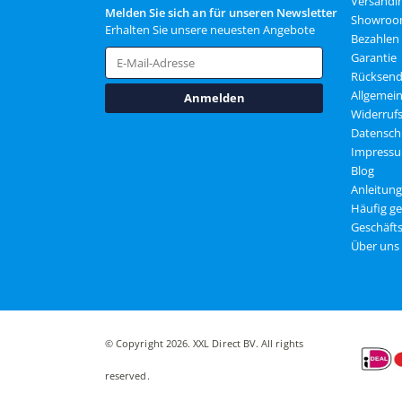
Versandi
Melden Sie sich an für unseren Newsletter
Showro
Erhalten Sie unsere neuesten Angebote
Bezahlen
Garantie
Rücksen
Allgemei
Anmelden
Widerruf
Datensch
Impress
Blog
Anleitun
Häufig ge
Geschäft
Über uns
© Copyright 2026. XXL Direct BV. All rights
reserved.