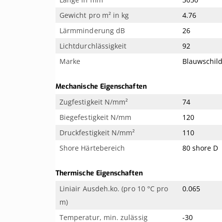
Gewicht pro m² in kg
4.76
Lärmminderung dB
26
Lichtdurchlässigkeit
92
Marke
Blauwschil
Mechanische Eigenschaften
Zugfestigkeit N/mm²
74
Biegefestigkeit N/mm
120
Druckfestigkeit N/mm²
110
Shore Härtebereich
80 shore D
Thermische Eigenschaften
Liniair Ausdeh.ko. (pro 10 °C pro
0.065
m)
Temperatur, min. zulässig
-30