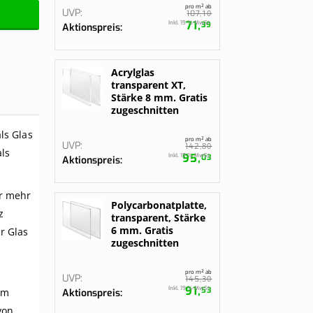
pro m² ab
UVP
10
107,
71,
Inkl. 19 % MwSt.
39
Aktionspreis
Acrylglas
transparent XT,
Stärke 8 mm. Gratis
zugeschnitten
ls Glas
pro m² ab
UVP
80
142,
als
95,
Inkl. 19 % MwSt.
03
Aktionspreis
ar mehr
Polycarbonatplatte,
z
transparent, Stärke
6 mm. Gratis
r Glas
zugeschnitten
pro m² ab
UVP
30
145,
91,
Inkl. 19 % MwSt.
53
 im
Aktionspreis
von