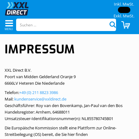
Inkl. MwSt.
Exkl. MwSt.
Navigation
CAR
Suchen
umschalten
IMPRESSUM
XXL Direct B.V.
Poort van Midden Gelderland Oranje 9
6666LV Heteren Die Niederlande
Telefon:
+49 (0) 211 8823 3986
Mail:
kundenservice@xxldirect.de
Geschäftsführer: Roy van den Bovenkamp, Jan-Paul van den Bos
Handelsregister: Arnhem, 64688011
Umsatzsteuer-Identifikationsnummer(n): NL855780745B01
Die Europäische Kommission stellt eine Plattform zur Online-
Streitbeilegung (OS) bereit, die Sie hier finden