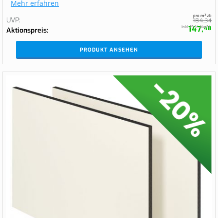
Mehr erfahren
pro m² ab
UVP
184,
34
147,
Inkl. 19 % MwSt.
48
Aktionspreis
PRODUKT ANSEHEN