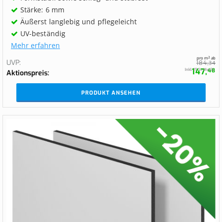
Stärke: 6 mm
Äußerst langlebig und pflegeleicht
UV-beständig
Mehr erfahren
pro m² ab
UVP
184,
34
147,
Inkl. 19 % MwSt.
48
Aktionspreis
PRODUKT ANSEHEN