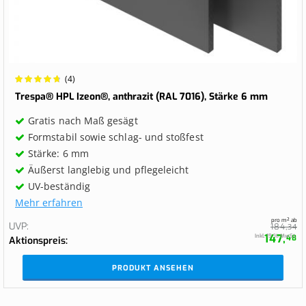
Wertung:
(4)
97.5%
Trespa® HPL Izeon®, anthrazit (RAL 7016), Stärke 6 mm
Gratis nach Maß gesägt
Formstabil sowie schlag- und stoßfest
Stärke: 6 mm
Äußerst langlebig und pflegeleicht
UV-beständig
Mehr erfahren
pro m² ab
UVP
184,
34
147,
Inkl. 19 % MwSt.
48
Aktionspreis
PRODUKT ANSEHEN