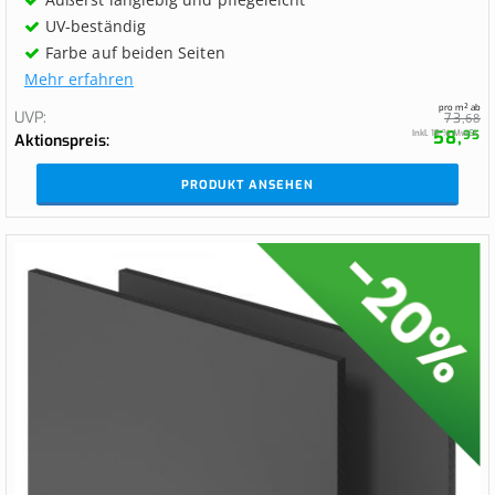
UV-beständig
Farbe auf beiden Seiten
Mehr erfahren
pro m² ab
UVP
73,
68
58,
Inkl. 19 % MwSt.
95
Aktionspreis
PRODUKT ANSEHEN