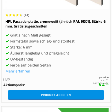
Wertung:
(41)
94.878%
HPL Fassadenplatte, cremeweiß (ähnlich RAL 9001), Stärke 6
mm. Gratis zugeschnitten
Gratis nach Maß gesägt
Formstabil sowie schlag- und stoßfest
Stärke: 6 mm
Äußerst langlebig und pflegeleicht
UV-beständig
Farbe auf beiden Seiten
Mehr erfahren
pro m² ab
UVP
77,
71
62,
Inkl. 19 % MwSt.
15
Aktionspreis
PRODUKT ANSEHEN