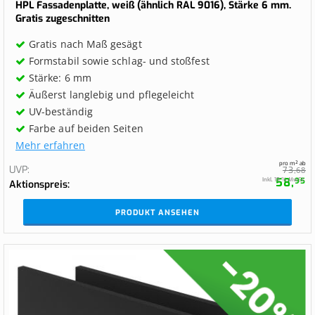
HPL Fassadenplatte, weiß (ähnlich RAL 9016), Stärke 6 mm.
Gratis zugeschnitten
Gratis nach Maß gesägt
Formstabil sowie schlag- und stoßfest
Stärke: 6 mm
Äußerst langlebig und pflegeleicht
UV-beständig
Farbe auf beiden Seiten
Mehr erfahren
pro m² ab
UVP
73,
68
58,
Inkl. 19 % MwSt.
95
Aktionspreis
PRODUKT ANSEHEN