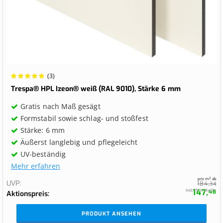
Wertung:
(3)
100%
Trespa® HPL Izeon® weiß (RAL 9010), Stärke 6 mm
Gratis nach Maß gesägt
Formstabil sowie schlag- und stoßfest
Stärke: 6 mm
Äußerst langlebig und pflegeleicht
UV-beständig
Mehr erfahren
pro m² ab
UVP
184,
34
147,
Inkl. 19 % MwSt.
48
Aktionspreis
PRODUKT ANSEHEN