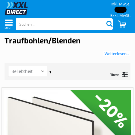
Inkl. MwSt.
Exkl. MwSt.
Navigation
CAR
Suchen
umschalten
Traufbohlen/Blenden
Weiterlesen..
Set
Filtern
Descending
Direction