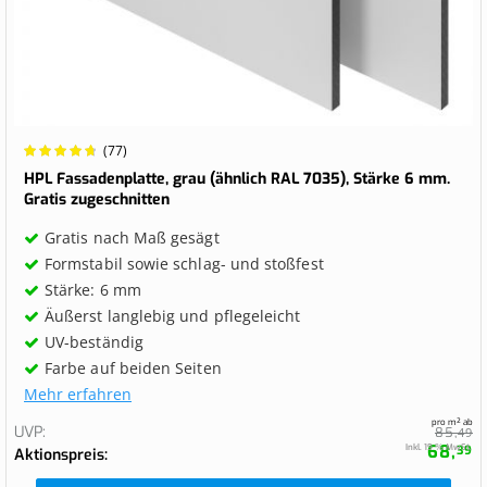
Wertung:
(77)
97.2727%
HPL Fassadenplatte, grau (ähnlich RAL 7035), Stärke 6 mm.
Gratis zugeschnitten
Gratis nach Maß gesägt
Formstabil sowie schlag- und stoßfest
Stärke: 6 mm
Äußerst langlebig und pflegeleicht
UV-beständig
Farbe auf beiden Seiten
Mehr erfahren
pro m² ab
UVP
85,
49
68,
Inkl. 19 % MwSt.
39
Aktionspreis