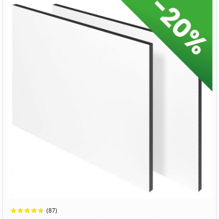
Wertung:
(87)
95.8857%