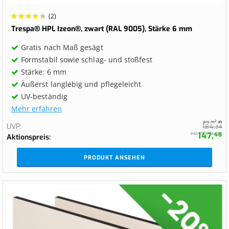
Wertung:
(2)
90%
Trespa® HPL Izeon®, zwart (RAL 9005), Stärke 6 mm
Gratis nach Maß gesägt
Formstabil sowie schlag- und stoßfest
Stärke: 6 mm
Äußerst langlebig und pflegeleicht
UV-beständig
Mehr erfahren
pro m² ab
UVP
184,
34
147,
Inkl. 19 % MwSt.
48
Aktionspreis
PRODUKT ANSEHEN