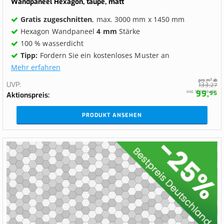
Wandpaneel Hexagon, taupe, matt
Gratis zugeschnitten
, max. 3000 mm x 1450 mm
Hexagon Wandpaneel
4 mm
Stärke
100 % wasserdicht
Tipp:
Fordern Sie ein kostenloses Muster an
Mehr erfahren
pro m² ab
UVP
133,
27
99,
Inkl. 19 % MwSt.
95
Aktionspreis
PRODUKT ANSEHEN