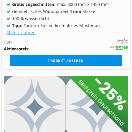
Gratis zugeschnitten
, max. 3000 mm x 1450 mm
Geometrisches Wandpaneel
4 mm
Stärke
100 % wasserdicht
Tipp:
Fordern Sie ein kostenloses Muster an
Mehr erfahren
pro m² ab
UVP
133,
27
99,
Inkl. 19 % MwSt.
95
Aktionspreis
PRODUKT ANSEHEN