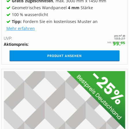
Gratis zugeschnitten
, max. 3000 mm x 1450 mm
Geometrisches Wandpaneel
4 mm
Stärke
100 % wasserdicht
Tipp:
Fordern Sie ein kostenloses Muster an
Mehr erfahren
pro m² ab
UVP
133,
27
99,
Inkl. 19 % MwSt.
95
Aktionspreis
PRODUKT ANSEHEN