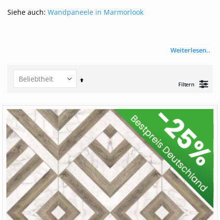
Siehe auch:
Wandpaneele in Marmorlook
Weiterlesen..
Set
Filtern
Descending
Direction