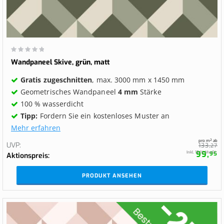
Wertung:
0%
Wandpaneel Skive, grün, matt
Gratis zugeschnitten
, max. 3000 mm x 1450 mm
Geometrisches Wandpaneel
4 mm
Stärke
100 % wasserdicht
Tipp:
Fordern Sie ein kostenloses Muster an
Mehr erfahren
pro m² ab
UVP
133,
27
99,
Inkl. 19 % MwSt.
95
Aktionspreis
PRODUKT ANSEHEN