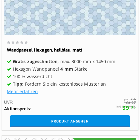
Wertung:
0%
Wandpaneel Hexagon, hellblau, matt
Gratis zugeschnitten
, max. 3000 mm x 1450 mm
Hexagon Wandpaneel
4 mm
Stärke
100 % wasserdicht
Tipp:
Fordern Sie ein kostenloses Muster an
Mehr erfahren
pro m² ab
UVP
133,
27
99,
Inkl. 19 % MwSt.
95
Aktionspreis
PRODUKT ANSEHEN