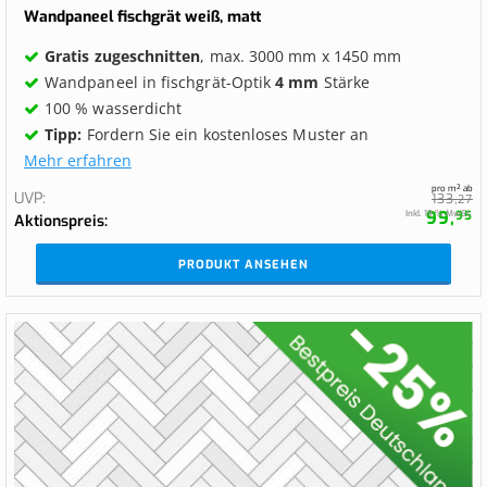
0%
Wandpaneel fischgrät weiß, matt
Gratis zugeschnitten
, max. 3000 mm x 1450 mm
Wandpaneel in fischgrät-Optik
4 mm
Stärke
100 % wasserdicht
Tipp:
Fordern Sie ein kostenloses Muster an
Mehr erfahren
pro m² ab
UVP
133,
27
99,
Inkl. 19 % MwSt.
95
Aktionspreis
PRODUKT ANSEHEN