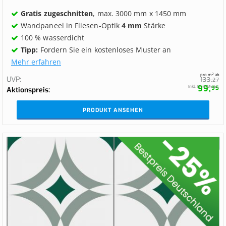
Gratis zugeschnitten
, max. 3000 mm x 1450 mm
Wandpaneel in Fliesen-Optik
4 mm
Stärke
100 % wasserdicht
Tipp:
Fordern Sie ein kostenloses Muster an
Mehr erfahren
pro m² ab
UVP
133,
27
99,
Inkl. 19 % MwSt.
95
Aktionspreis
PRODUKT ANSEHEN