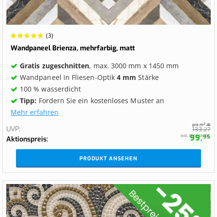
Wertung:
(3)
100%
Wandpaneel Brienza, mehrfarbig, matt
Gratis zugeschnitten
, max. 3000 mm x 1450 mm
Wandpaneel in Fliesen-Optik
4 mm
Stärke
100 % wasserdicht
Tipp:
Fordern Sie ein kostenloses Muster an
Mehr erfahren
pro m² ab
UVP
133,
27
99,
Inkl. 19 % MwSt.
95
Aktionspreis
PRODUKT ANSEHEN