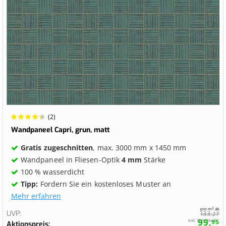
Wertung:
(2)
90%
Wandpaneel Capri, grun, matt
Gratis zugeschnitten
, max. 3000 mm x 1450 mm
Wandpaneel in Fliesen-Optik
4 mm
Stärke
100 % wasserdicht
Tipp:
Fordern Sie ein kostenloses Muster an
Mehr erfahren
pro m² ab
UVP
133,
27
99,
Inkl. 19 % MwSt.
95
Aktionspreis