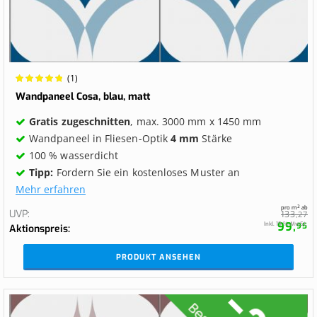
Wertung:
(1)
100%
Wandpaneel Cosa, blau, matt
Gratis zugeschnitten
, max. 3000 mm x 1450 mm
Wandpaneel in Fliesen-Optik
4 mm
Stärke
100 % wasserdicht
Tipp:
Fordern Sie ein kostenloses Muster an
Mehr erfahren
pro m² ab
UVP
133,
27
99,
Inkl. 19 % MwSt.
95
Aktionspreis
PRODUKT ANSEHEN