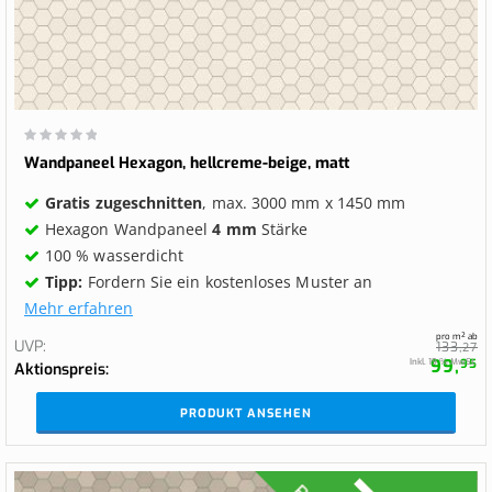
Wertung:
0%
Wandpaneel Hexagon, hellcreme-beige, matt
Gratis zugeschnitten
, max. 3000 mm x 1450 mm
Hexagon Wandpaneel
4 mm
Stärke
100 % wasserdicht
Tipp:
Fordern Sie ein kostenloses Muster an
Mehr erfahren
pro m² ab
UVP
133,
27
99,
Inkl. 19 % MwSt.
95
Aktionspreis
PRODUKT ANSEHEN