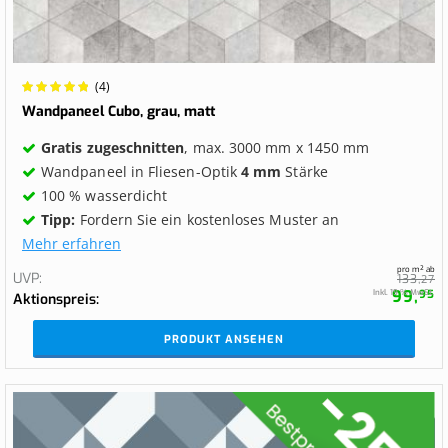
Wertung:
(4)
100%
Wandpaneel Cubo, grau, matt
Gratis zugeschnitten
, max. 3000 mm x 1450 mm
Wandpaneel in Fliesen-Optik
4 mm
Stärke
100 % wasserdicht
Tipp:
Fordern Sie ein kostenloses Muster an
Mehr erfahren
pro m² ab
UVP
133,
27
99,
Inkl. 19 % MwSt.
95
Aktionspreis
PRODUKT ANSEHEN