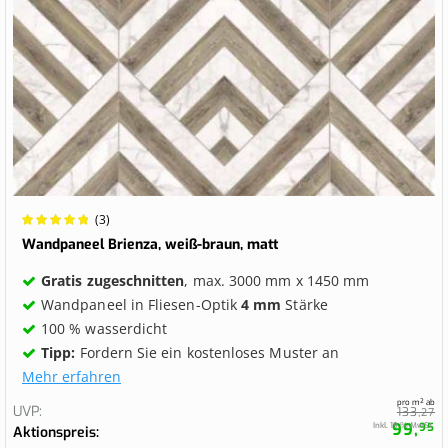
Wertung:
(3)
100%
Wandpaneel Brienza, weiß-braun, matt
Gratis zugeschnitten
, max. 3000 mm x 1450 mm
Wandpaneel in Fliesen-Optik
4 mm
Stärke
100 % wasserdicht
Tipp:
Fordern Sie ein kostenloses Muster an
Mehr erfahren
pro m² ab
UVP
133,
27
99,
Inkl. 19 % MwSt.
95
Aktionspreis