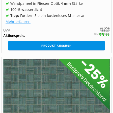
Wandpaneel in Fliesen-Optik
4 mm
Stärke
100 % wasserdicht
Tipp:
Fordern Sie ein kostenloses Muster an
Mehr erfahren
pro m² ab
UVP
133,
27
99,
Inkl. 19 % MwSt.
95
Aktionspreis
PRODUKT ANSEHEN