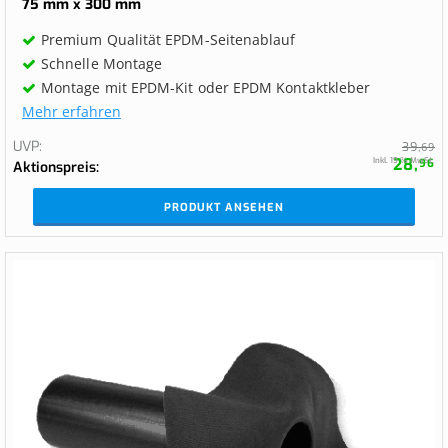
75 mm x 300 mm
Premium Qualität EPDM-Seitenablauf
Schnelle Montage
Montage mit EPDM-Kit oder EPDM Kontaktkleber
Mehr erfahren
UVP
39,
69
28,
Inkl. 19 % MwSt.
96
Aktionspreis
PRODUKT ANSEHEN