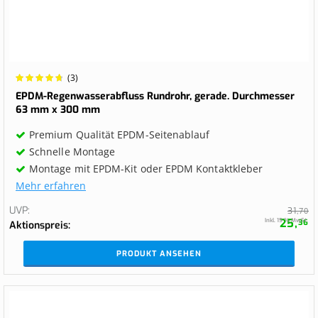
Wertung:
(3)
96.6667%
EPDM-Regenwasserabfluss Rundrohr, gerade. Durchmesser
63 mm x 300 mm
Premium Qualität EPDM-Seitenablauf
Schnelle Montage
Montage mit EPDM-Kit oder EPDM Kontaktkleber
Mehr erfahren
UVP
31,
70
25,
Inkl. 19 % MwSt.
36
Aktionspreis
PRODUKT ANSEHEN