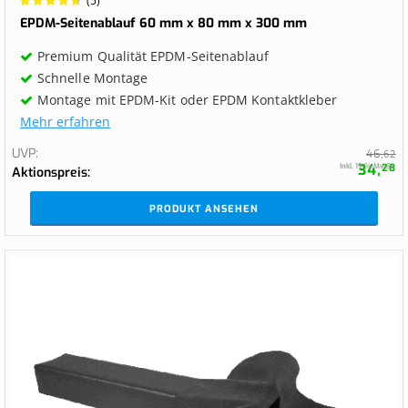
(5)
96%
EPDM-Seitenablauf 60 mm x 80 mm x 300 mm
Premium Qualität EPDM-Seitenablauf
Schnelle Montage
Montage mit EPDM-Kit oder EPDM Kontaktkleber
Mehr erfahren
UVP
46,
62
34,
Inkl. 19 % MwSt.
28
Aktionspreis
PRODUKT ANSEHEN