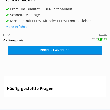
75 mm x 300 mm
Premium Qualität EPDM-Seitenablauf
Schnelle Montage
Montage mit EPDM-Kit oder EPDM Kontaktkleber
Mehr erfahren
UVP
49,
93
36,
Inkl. 19 % MwSt.
71
Aktionspreis
PRODUKT ANSEHEN
Häufig gestellte Fragen