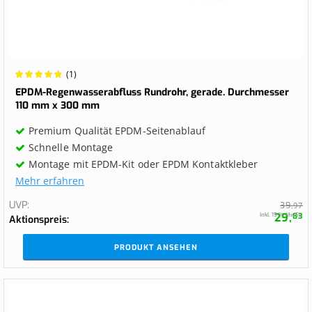
Wertung:
(1)
100%
EPDM-Regenwasserabfluss Rundrohr, gerade. Durchmesser
110 mm x 300 mm
Premium Qualität EPDM-Seitenablauf
Schnelle Montage
Montage mit EPDM-Kit oder EPDM Kontaktkleber
Mehr erfahren
UVP
39,
97
29,
Inkl. 19 % MwSt.
83
Aktionspreis
PRODUKT ANSEHEN