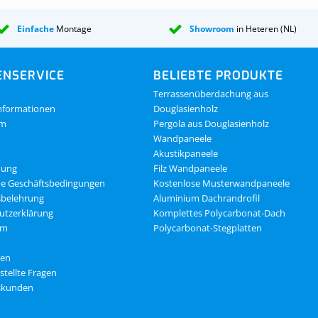
Einfache
Montage
Showroom
in Heteren (NL)
NSERVICE
BELIEBTE PRODUKTE
Terrassenüberdachung aus
nformationen
Douglasienholz
om
Pergola aus Douglasienholz
Wandpaneele
Akustikpaneele
dung
Filz Wandpaneele
ne Geschäftsbedingungen
Kostenlose Musterwandpaneele
sbelehrung
Aluminium Dachrandrofil
utzerklärung
Komplettes Polycarbonat-Dach
um
Polycarbonat-Stegplatten
gen
stellte Fragen
skunden