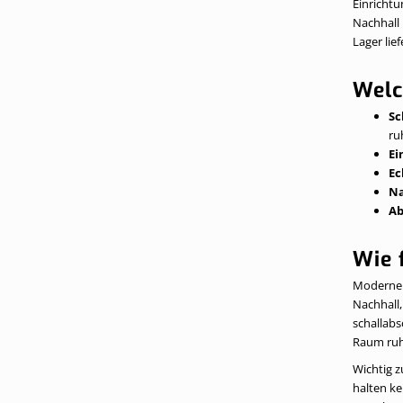
Einrichtu
Nachhall 
Lager lie
Welc
Sc
ru
Ei
Ec
Na
Ab
Wie 
Moderne W
Nachhall,
schallabs
Raum ruh
Wichtig z
halten k