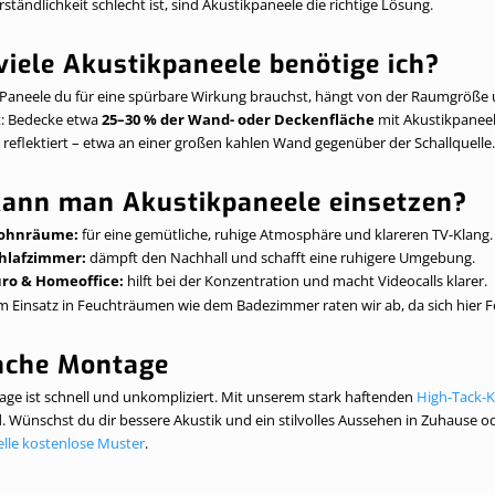
ständlichkeit schlecht ist, sind Akustikpaneele die richtige Lösung.
viele Akustikpaneele benötige ich?
e Paneele du für eine spürbare Wirkung brauchst, hängt von der Raumgröße
t: Bedecke etwa
25–30 % der Wand- oder Deckenfläche
mit Akustikpaneele
 reflektiert – etwa an einer großen kahlen Wand gegenüber der Schallquelle.
ann man Akustikpaneele einsetzen?
ohnräume:
für eine gemütliche, ruhige Atmosphäre und klareren TV-Klang.
hlafzimmer:
dämpft den Nachhall und schafft eine ruhigere Umgebung.
ro & Homeoffice:
hilft bei der Konzentration und macht Videocalls klarer.
 Einsatz in Feuchträumen wie dem Badezimmer raten wir ab, da sich hier F
ache Montage
ge ist schnell und unkompliziert. Mit unserem stark haftenden
High-Tack-K
 Wünschst du dir bessere Akustik und ein stilvolles Aussehen in Zuhause o
elle kostenlose Muster
.