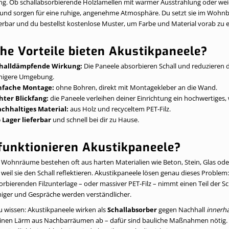
ng. Ob schallabsorbierende Holzlamellen mit warmer Ausstrahlung oder wei
und sorgen für eine ruhige, angenehme Atmosphäre. Du setzt sie im Wohnbe
ferbar und du bestellst kostenlose Muster, um Farbe und Material vorab zu e
he Vorteile bieten Akustikpaneele?
halldämpfende Wirkung:
Die Paneele absorbieren Schall und reduzieren d
higere Umgebung.
nfache Montage:
ohne Bohren, direkt mit Montagekleber an die Wand.
hter Blickfang:
die Paneele verleihen deiner Einrichtung ein hochwertiges
chhaltiges Material:
aus Holz und recyceltem PET-Filz.
 Lager lieferbar
und schnell bei dir zu Hause.
funktionieren Akustikpaneele?
ohnräume bestehen oft aus harten Materialien wie Beton, Stein, Glas oder
 weil sie den Schall reflektieren. Akustikpaneele lösen genau dieses Proble
orbierenden Filzunterlage – oder massiver PET-Filz – nimmt einen Teil der Sch
iger und Gespräche werden verständlicher.
u wissen: Akustikpaneele wirken als
Schallabsorber
gegen Nachhall
innerh
einen Lärm aus Nachbarräumen ab – dafür sind bauliche Maßnahmen nötig. W