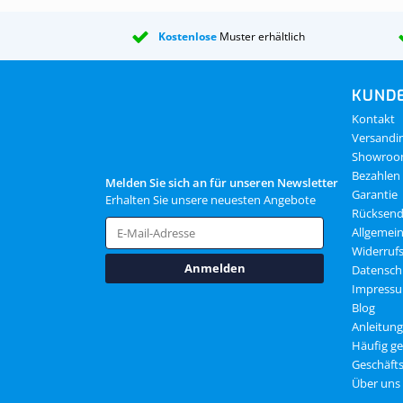
Kostenlose
Muster erhältlich
KUNDE
Kontakt
Versandi
Showro
Bezahlen
Melden Sie sich an für unseren Newsletter
Garantie
Erhalten Sie unsere neuesten Angebote
Rücksen
Allgemei
Widerruf
Anmelden
Datensch
Impress
Blog
Anleitun
Häufig ge
Geschäft
Über uns