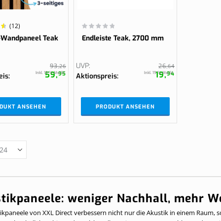
Wertung:
(12)
%
0%
-Wandpaneel Teak
Endleiste Teak, 2700 mm
UVP
93,
26
26,
64
59,
19,
Inkl. 19 % MwSt.
Inkl. 19 % MwSt.
95
94
eis
Aktionspreis
DUKT ANSEHEN
PRODUKT ANSEHEN
tikpaneele: weniger Nachhall, mehr W
ikpaneele von XXL Direct verbessern nicht nur die Akustik in einem Raum, so