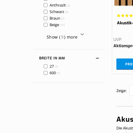
Anthrazit
Artikel
2
Schwarz
Artikel
3
Wertung:
Braun
Artikel
7
94.6154
Akustik
Beige
Artikel
11
Show (
9
) more
UVP
Aktionspr
BREITE IN MM
PRO
27
Artikel
1
600
Artikel
1
Zeige
Akus
Die Akust