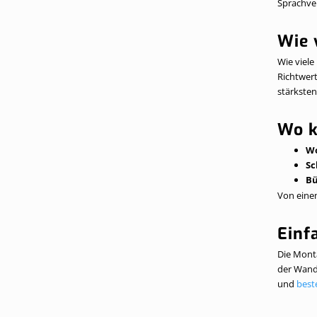
Sprachver
Wie 
Wie viel
Richtwer
stärksten
Wo k
W
Sc
Bü
Von einem
Einf
Die Monta
der Wand.
und
best