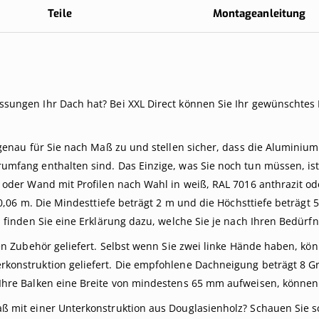
Teile
Montageanleitung
sungen Ihr Dach hat? Bei XXL Direct können Sie Ihr gewünschte
genau für Sie nach Maß zu und stellen sicher, dass die Aluminiu
fang enthalten sind. Das Einzige, was Sie noch tun müssen, ist 
oder Wand mit Profilen nach Wahl in weiß, RAL 7016 anthrazit od
0,06 m. Die Mindesttiefe beträgt 2 m und die Höchsttiefe beträg
finden Sie eine Erklärung dazu, welche Sie je nach Ihren Bedürfn
n Zubehör geliefert. Selbst wenn Sie zwei linke Hände haben, kön
nstruktion geliefert. Die empfohlene Dachneigung beträgt 8 Grad
hre Balken eine Breite von mindestens 65 mm aufweisen, können S
 mit einer Unterkonstruktion aus Douglasienholz? Schauen Sie sc