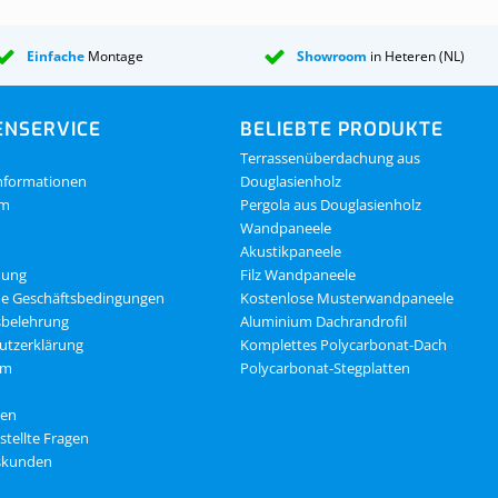
Einfache
Montage
Showroom
in Heteren (NL)
NSERVICE
BELIEBTE PRODUKTE
Terrassenüberdachung aus
nformationen
Douglasienholz
om
Pergola aus Douglasienholz
Wandpaneele
Akustikpaneele
dung
Filz Wandpaneele
ne Geschäftsbedingungen
Kostenlose Musterwandpaneele
sbelehrung
Aluminium Dachrandrofil
utzerklärung
Komplettes Polycarbonat-Dach
um
Polycarbonat-Stegplatten
gen
stellte Fragen
skunden