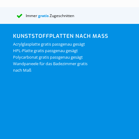
6.
Aluminium-
Immer
gratis
Zugeschnitten
7.
Aluminium
8 und 9
Poly
KUNSTSTOFFPLATTEN NACH MASS
kg
Acrylglasplatte gratis passgenau gesägt
HPL-Platte gratis passgenau gesägt
10.
EPDM-Abd
Polycarbonat gratis passgenau gesägt
Polycarbonatp
Wandpaneele für das Badezimmer gratis
nach Maß
11.
EPDM-Un
kann. Unsere
12.
Anti-Sta
Dieses Dichtb
Insekten o. Ä
13.
Anti-Sta
14.
Aluminiu
15.
EPDM-G