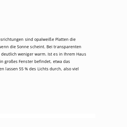
usrichtungen sind opalweiße Platten die
wenn die Sonne scheint. Bei transparenten
deutlich weniger warm. Ist es in Ihrem Haus
in großes Fenster befindet, etwa das
lassen 55 % des Lichts durch, also viel
1.
Selbstboh
2.
Edelstahl
3.
Edelstahls
4.
Aluminium
5.
Aluminium 