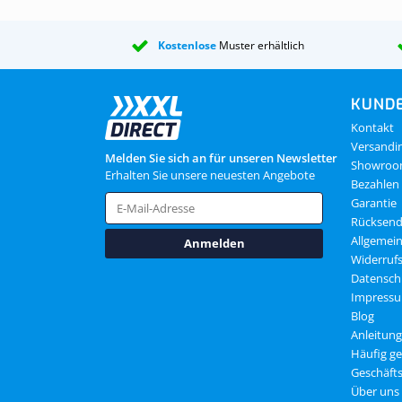
Kostenlose
Muster erhältlich
KUNDE
Kontakt
Versandi
Melden Sie sich an für unseren Newsletter
Showro
Erhalten Sie unsere neuesten Angebote
Bezahlen
Garantie
Rücksen
Allgemei
Anmelden
Widerruf
Datensch
Impress
Blog
Anleitun
Häufig ge
Geschäft
Über uns