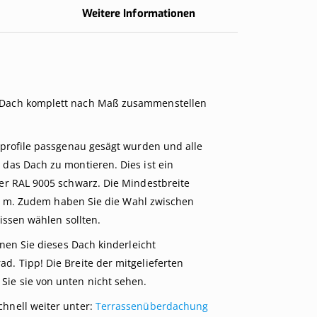
Weitere Informationen
Teile
s Dach komplett nach Maß zusammenstellen
Polycarb
mprofile passgenau gesägt wurden und alle
Bei XXL Direc
das Dach zu montieren. Dies ist ein
ausschließlic
er RAL 9005 schwarz. Die Mindestbreite
Nachfolgend f
t 5 m. Zudem haben Sie die Wahl zwischen
blankem Alum
issen wählen sollten.
nen Sie dieses Dach kinderleicht
. Tipp! Die Breite der mitgelieferten
ie sie von unten nicht sehen.
hnell weiter unter:
Terrassenüberdachung