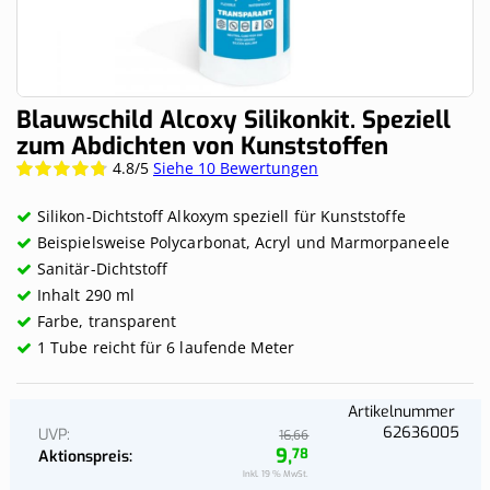
Skip
Blauwschild Alcoxy Silikonkit. Speziell
to
zum Abdichten von Kunststoffen
the
4.8/5
Siehe 10 Bewertungen
Wertung:
beginning
96%
of
the
Silikon-Dichtstoff Alkoxym speziell für Kunststoffe
images
Beispielsweise Polycarbonat, Acryl und Marmorpaneele
gallery
Sanitär-Dichtstoff
Inhalt 290 ml
Farbe, transparent
1 Tube reicht für 6 laufende Meter
Artikelnummer
62636005
UVP
66
16,
9,
78
Aktionspreis
Inkl. 19 % MwSt.