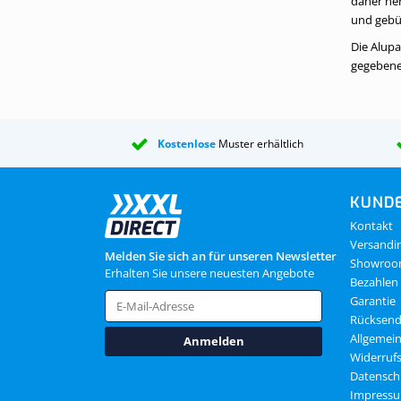
daher her
und gebü
Die Alupa
gegebenen
Kostenlose
Muster erhältlich
KUNDE
Kontakt
Versandi
Melden Sie sich an für unseren Newsletter
Showro
Erhalten Sie unsere neuesten Angebote
Bezahlen
Garantie
Rücksen
Allgemei
Anmelden
Widerruf
Datensch
Impress