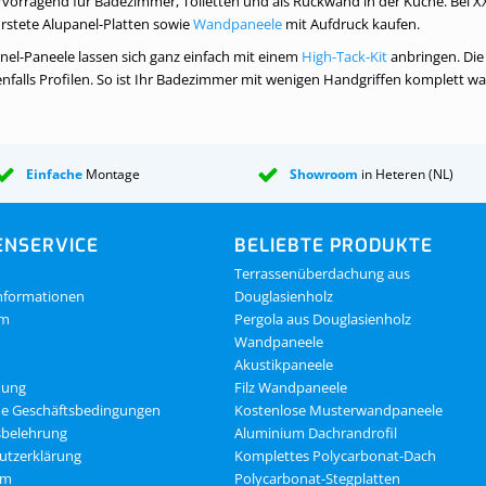
vorragend für Badezimmer, Toiletten und als Rückwand in der Küche. Bei XX
rstete Alupanel-Platten sowie
Wandpaneele
mit Aufdruck kaufen.
nel-Paneele lassen sich ganz einfach mit einem
High-Tack-Kit
anbringen. Die
falls Profilen. So ist Ihr Badezimmer mit wenigen Handgriffen komplett wa
Einfache
Montage
Showroom
in Heteren (NL)
NSERVICE
BELIEBTE PRODUKTE
Terrassenüberdachung aus
nformationen
Douglasienholz
om
Pergola aus Douglasienholz
Wandpaneele
Akustikpaneele
dung
Filz Wandpaneele
ne Geschäftsbedingungen
Kostenlose Musterwandpaneele
sbelehrung
Aluminium Dachrandrofil
utzerklärung
Komplettes Polycarbonat-Dach
um
Polycarbonat-Stegplatten