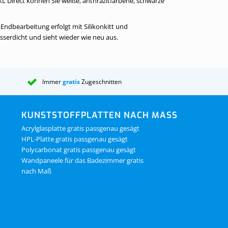
L Direct können Sie weiße, anthrazitfarbene, schwarze
 Endbearbeitung erfolgt mit Silikonkitt und
sserdicht und sieht wieder wie neu aus.
Immer
gratis
Zugeschnitten
KUNSTSTOFFPLATTEN NACH MASS
Acrylglasplatte gratis passgenau gesägt
HPL-Platte gratis passgenau gesägt
Polycarbonat gratis passgenau gesägt
Wandpaneele für das Badezimmer gratis
nach Maß