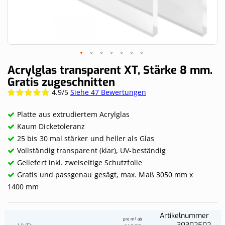
Skip
Acrylglas transparent XT, Stärke 8 mm.
to
Gratis zugeschnitten
the
4.9/5
Siehe 47 Bewertungen
Wertung:
beginning
98.5417%
of
the
Platte aus extrudiertem Acrylglas
images
Kaum Dicketoleranz
gallery
25 bis 30 mal stärker und heller als Glas
Vollständig transparent (klar), UV-beständig
Geliefert inkl. zweiseitige Schutzfolie
Gratis und passgenau gesägt, max. Maß 3050 mm x
1400 mm
Artikelnummer
pro m² ab