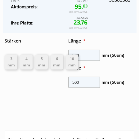
30302502
UVP
80
142,
95,
03
Aktionspreis
Inkl. 19 % MwSt.
pro Stück
23,76
Ihre Platte
Ihre
Inkl. 19 % MwSt.
Platte
Stärken
Länge
mm (50cm)
3
4
5
6
10
mm
mm
mm
mm
mm
Breite
mm (50cm)