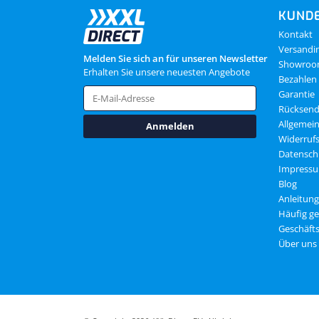
KUNDE
Kontakt
Versandi
Melden Sie sich an für unseren Newsletter
Showro
Erhalten Sie unsere neuesten Angebote
Bezahlen
Garantie
Rücksen
Allgemei
Anmelden
Widerruf
Datensch
Impress
Blog
Anleitun
Häufig ge
Geschäft
Über uns