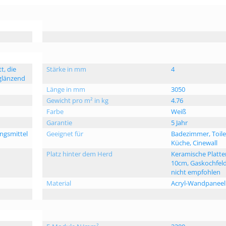
t, die
Stärke in mm
4
 glänzend
Länge in mm
3050
Gewicht pro m² in kg
4.76
Farbe
Weiß
Garantie
5 Jahr
ngsmittel
Geeignet für
Badezimmer, Toile
Küche, Cinewall
Platz hinter dem Herd
Keramische Platte
10cm, Gaskochfeld
nicht empfohlen
Material
Acryl-Wandpaneel