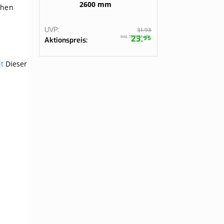
2600 mm
ehen
UVP
93
31,
23,
Inkl. 19 % MwSt.
95
Aktionspreis
t
Dieser