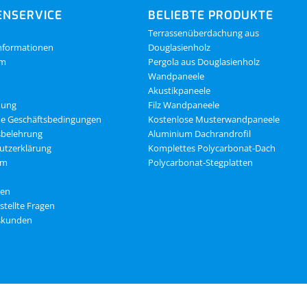
NSERVICE
BELIEBTE PRODUKTE
Terrassenüberdachung aus
nformationen
Douglasienholz
om
Pergola aus Douglasienholz
Wandpaneele
Akustikpaneele
dung
Filz Wandpaneele
ne Geschäftsbedingungen
Kostenlose Musterwandpaneele
sbelehrung
Aluminium Dachrandrofil
utzerklärung
Komplettes Polycarbonat-Dach
um
Polycarbonat-Stegplatten
gen
stellte Fragen
skunden