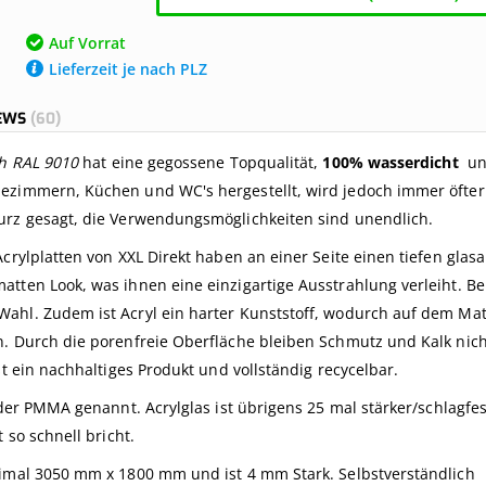
Auf Vorrat
Lieferzeit je nach PLZ
IEWS
60
h RAL 9010
hat eine gegossene Topqualität,
100% wasserdicht
un
ezimmern, Küchen und WC's hergestellt, wird jedoch immer öfter
urz gesagt, die Verwendungsmöglichkeiten sind unendlich.
crylplatten von XXL Direkt haben an einer Seite einen tiefen glasa
tten Look, was ihnen eine einzigartige Ausstrahlung verleiht. Be
ahl. Zudem ist Acryl ein harter Kunststoff, wodurch auf dem Mat
n. Durch die porenfreie Oberfläche bleiben Schmutz und Kalk nich
st ein nachhaltiges Produkt und vollständig recycelbar.
oder PMMA genannt. Acrylglas ist übrigens 25 mal stärker/schlagfes
t so schnell bricht.
imal 3050 mm x 1800 mm und ist 4 mm Stark. Selbstverständlich