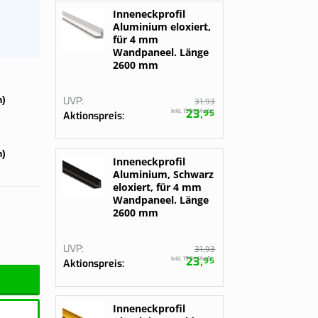
gurieren
gurieren
Inneneckprofil
Bestelle jetzt
Aluminium eloxiert,
für 4 mm
Wandpaneel. Länge
2600 mm
)
UVP
93
31,
23,
Inkl. 19 % MwSt.
95
Aktionspreis
)
Inneneckprofil
Aluminium, Schwarz
eloxiert, für 4 mm
Wandpaneel. Länge
2600 mm
UVP
93
31,
23,
Inkl. 19 % MwSt.
95
Aktionspreis
Inneneckprofil