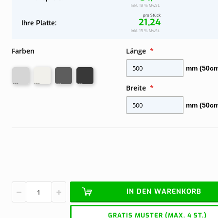
Jetzt konfi
Jetzt konfi
Wand
Komplettes Dach an der Wand
Inkl. 19 % MwSt.
pro Stück
21,24
Ihre Platte
Ihre
Inkl. 19 % MwSt.
Platte
Farben
Länge
mm (50cm
Breite
mm (50cm
IN DEN WARENKORB
GRATIS MUSTER (MAX. 4 ST.)