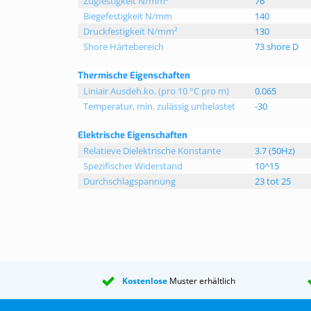
Zugfestigkeit N/mm²
76
Biegefestigkeit N/mm
140
Druckfestigkeit N/mm²
130
Shore Härtebereich
73 shore D
Thermische Eigenschaften
Liniair Ausdeh.ko. (pro 10 °C pro m)
0.065
Temperatur, min. zulässig unbelastet
-30
Elektrische Eigenschaften
Relatieve Dielektrische Konstante
3.7 (50Hz)
Spezifischer Widerstand
10^15
Durchschlagspannung
23 tot 25
Kostenlose
Muster erhältlich