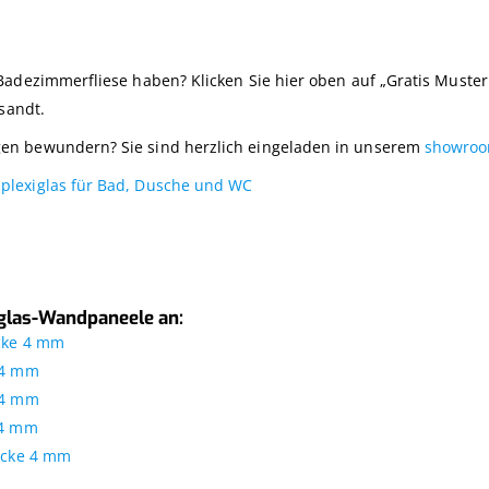
Badezimmerfliese haben? Klicken Sie hier oben auf „Gratis Muster
sandt.
en bewundern? Sie sind herzlich eingeladen in unserem
showro
plexiglas für Bad, Dusche und WC
iglas-Wandpaneele an:
icke 4 mm
 4 mm
 4 mm
 4 mm
Dicke 4 mm