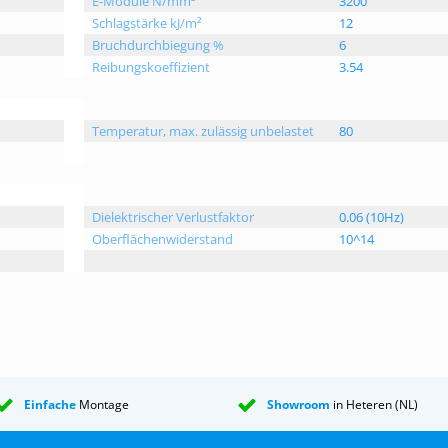
E-Module N/mm²
3200
Schlagstärke kJ/m²
12
Bruchdurchbiegung %
6
Reibungskoeffizient
3.54
Temperatur, max. zulässig unbelastet
80
Dielektrischer Verlustfaktor
0.06 (10Hz)
Oberflächenwiderstand
10^14
Einfache
Montage
Showroom
in Heteren (NL)