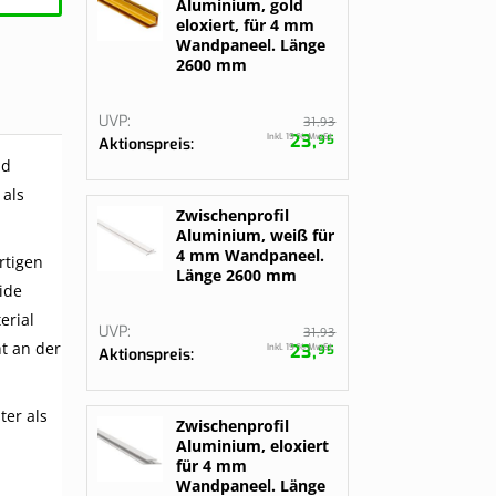
Aluminium, gold
eloxiert, für 4 mm
Wandpaneel. Länge
2600 mm
UVP
93
31,
23,
Inkl. 19 % MwSt.
95
Aktionspreis
d
 als
Zwischenprofil
Aluminium, weiß für
4 mm Wandpaneel.
rtigen
Länge 2600 mm
ide
erial
UVP
93
31,
t an der
23,
Inkl. 19 % MwSt.
95
Aktionspreis
ter als
Zwischenprofil
Aluminium, eloxiert
für 4 mm
Wandpaneel. Länge