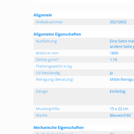
Weitere
Allgemein
Informationen
Artikelnummer
35210002
Allgemeine Eigenschaften
Ausführung
Eine Seite mat
andere Seite
Breite in mm
1800
Dichte g/cm³
1.19
Plattengewicht in kg
UV-beständig
Ja
Reinigung (Beratung)
Milde Reinigu
Design
Einfarbig
Mustergröße
15 x 22 cm
Marke
Blauwschild
Mechanische Eigenschaften