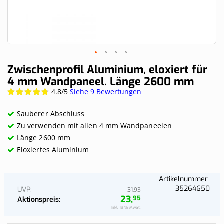
Skip
Zwischenprofil Aluminium, eloxiert für
to
4 mm Wandpaneel. Länge 2600 mm
the
4.8/5
Siehe 9 Bewertungen
Wertung:
beginning
95%
of
the
Sauberer Abschluss
images
Zu verwenden mit allen 4 mm Wandpaneelen
gallery
Länge 2600 mm
Eloxiertes Aluminium
Artikelnummer
35264650
UVP
93
31,
23,
95
Aktionspreis
Inkl. 19 % MwSt.