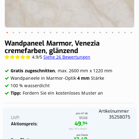
Skip
Wandpaneel Marmor, Venezia
to
cremefarben, glänzend
the
4.9/5
Siehe 26 Bewertungen
Wertung:
beginning
97.6923%
of
the
Gratis zugeschnitten
, max. 2600 mm x 1220 mm
images
Wandpaneele in Marmor-Optik
4 mm
Stärke
gallery
100 % wasserdicht
Tipp:
Fordern Sie ein kostenloses Muster an
Artikelnummer
pro m² ab
35258075
UVP
58
91,
49,
94
Aktionspreis
Inkl. 19 % MwSt.
pro Stück