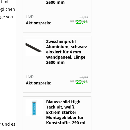
t mit
2600 mm
öglichen
age von
UVP
93
31,
23,
Inkl. 19 % MwSt.
95
Aktionspreis
Zwischenprofil
Aluminium, schwarz
eloxiert für 4 mm
Wandpaneel. Länge
2600 mm
UVP
93
31,
23,
Inkl. 19 % MwSt.
95
Aktionspreis
Blauwschild High
Tack Kit, weiß.
Extrem starker
Montagekleber für
Kunststoffe, 290 ml
" und es