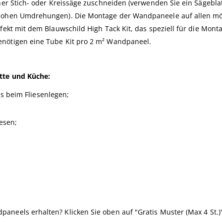
iner Stich- oder Kreissäge zuschneiden (verwenden Sie ein Sägeblat
u hohen Umdrehungen). Die Montage der Wandpaneele auf allen m
fekt mit dem Blauwschild High Tack Kit, das speziell für die Mont
enötigen eine Tube Kit pro 2 m² Wandpaneel.
ette und Küche:
ls beim Fliesenlegen;
esen;
aneels erhalten? Klicken Sie oben auf "Gratis Muster (Max 4 St.)