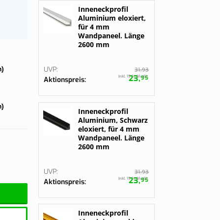
gurieren
gurieren
Inneneckprofil
Bestelle jetzt
Aluminium eloxiert,
für 4 mm
Wandpaneel. Länge
2600 mm
UVP
)
93
31,
23,
Inkl. 19 % MwSt.
95
Aktionspreis
)
Inneneckprofil
Aluminium, Schwarz
eloxiert, für 4 mm
Wandpaneel. Länge
2600 mm
UVP
93
31,
23,
Inkl. 19 % MwSt.
95
Aktionspreis
Inneneckprofil