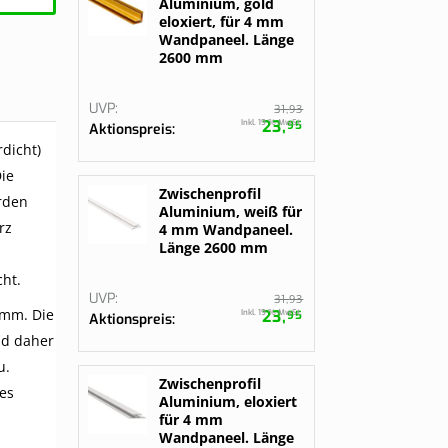
Aluminium, gold
eloxiert, für 4 mm
Wandpaneel. Länge
2600 mm
UVP
93
31,
23,
Inkl. 19 % MwSt.
95
Aktionspreis
dicht)
ie
Zwischenprofil
rden
Aluminium, weiß für
rz
4 mm Wandpaneel.
Länge 2600 mm
ht.
UVP
93
31,
mm. Die
23,
Inkl. 19 % MwSt.
95
Aktionspreis
nd daher
u.
Zwischenprofil
zes
Aluminium, eloxiert
für 4 mm
Wandpaneel. Länge