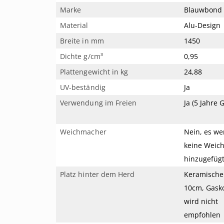
Marke
Blauwbond
Material
Alu-Design
Breite in mm
1450
Dichte g/cm³
0,95
Plattengewicht in kg
24,88
UV-beständig
Ja
Verwendung im Freien
Ja (5 Jahre 
Weichmacher
Nein, es w
keine Weic
hinzugefügt
Platz hinter dem Herd
Keramische 
10cm, Gask
wird nicht
empfohlen