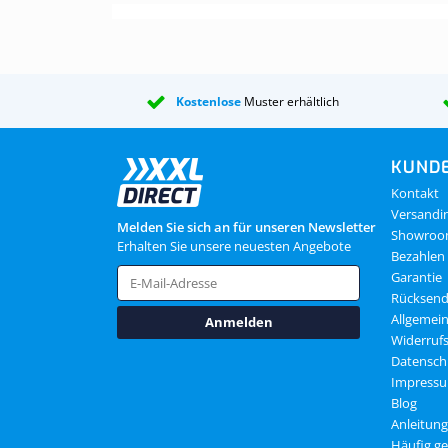
Kostenlose
Muster erhältlich
KUNDE
Kontakt
Versandi
Melden Sie sich an für unseren Newsletter
Showro
Erhalten Sie unsere neuesten Angebote
Bezahlen
Garantie
Rücksen
Allgemei
Anmelden
Widerruf
Datensch
Impress
Blog
Anleitun
Häufig ge