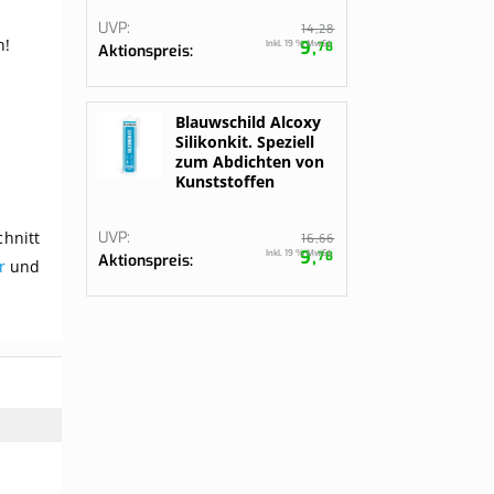
UVP
28
14,
n!
9,
Inkl. 19 % MwSt.
78
Aktionspreis
Blauwschild Alcoxy
Silikonkit. Speziell
zum Abdichten von
Kunststoffen
UVP
hnitt
66
16,
9,
Inkl. 19 % MwSt.
78
Aktionspreis
r
und