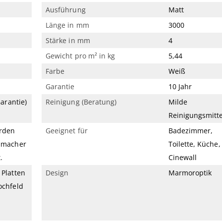
Ausführung
Matt
Länge in mm
3000
Stärke in mm
4
Gewicht pro m² in kg
5,44
Farbe
Weiß
Garantie
10 Jahr
Garantie)
Reinigung (Beratung)
Milde
Reinigungsmitte
erden
Geeignet für
Badezimmer,
hmacher
Toilette, Küche,
.
Cinewall
Platten
Design
Marmoroptik
ochfeld