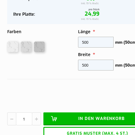
Jetzt konfi
Jetzt konfi
Wand
Komplettes Dach an der Wand
Inkl. 19 % MwSt.
pro Stück
24,99
Ihre Platte
Ihre
Inkl. 19 % MwSt.
Platte
Farben
Länge
mm (50cm
Breite
mm (50cm
IN DEN WARENKORB
GRATIS MUSTER (MAX. 4 ST.)