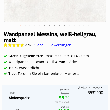
Skip
Wandpaneel Messina, weiß-hellgrau,
to
matt
the
4.9/5
Siehe 33 Bewertungen
Wertung:
beginning
97.8788%
of
the
Gratis zugeschnitten
, max. 3000 mm x 1450 mm
images
Wandpaneel in Beton-Optik
4 mm
Stärke
gallery
100 % wasserdicht
Tipp:
Fordern Sie ein kostenloses Muster an
Artikelnummer
pro m² ab
35311000
UVP
27
133,
99,
95
Aktionspreis
Inkl. 19 % MwSt.
pro Stück