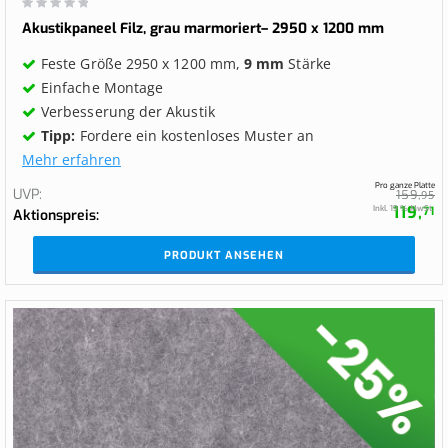
Wertung:
0%
Akustikpaneel Filz, grau marmoriert– 2950 x 1200 mm
Feste Größe 2950 x 1200 mm,
9 mm
Stärke
Einfache Montage
Verbesserung der Akustik
Tipp:
Fordere ein kostenloses Muster an
Mehr erfahren
Pro ganze Platte
UVP
159,
95
119,
Inkl. 19 % MwSt.
71
Aktionspreis
PRODUKT ANSEHEN