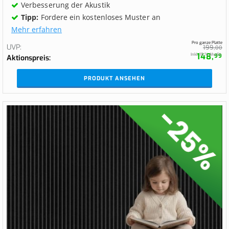
Verbesserung der Akustik
Tipp:
Fordere ein kostenloses Muster an
Mehr erfahren
Pro ganze Platte
UVP
199,
00
148,
Inkl. 19 % MwSt.
99
Aktionspreis
PRODUKT ANSEHEN