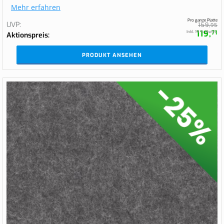
Mehr erfahren
Pro ganze Platte
UVP
159,
95
119,
Inkl. 19 % MwSt.
71
Aktionspreis
PRODUKT ANSEHEN