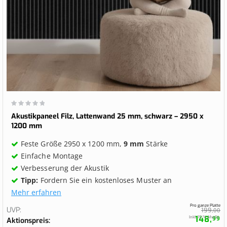
Wertung:
0%
Akustikpaneel Filz, Lattenwand 25 mm, schwarz – 2950 x
1200 mm
Feste Größe 2950 x 1200 mm,
9 mm
Stärke
Einfache Montage
Verbesserung der Akustik
Tipp:
Fordern Sie ein kostenloses Muster an
Mehr erfahren
Pro ganze Platte
UVP
199,
00
148,
Inkl. 19 % MwSt.
99
Aktionspreis