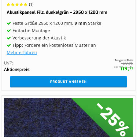
Wertung:
(1)
100%
Akustikpaneel Filz, dunkelgrün – 2950 x 1200 mm
Feste Größe 2950 x 1200 mm,
9 mm
Stärke
Einfache Montage
Verbesserung der Akustik
Tipp:
Fordere ein kostenloses Muster an
Mehr erfahren
Pro ganze Platte
UVP
159,
95
119,
Inkl. 19 % MwSt.
71
Aktionspreis
PRODUKT ANSEHEN