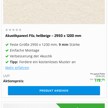
Wertung:
0%
Akustikpaneel Filz, hellbeige – 2950 x 1200 mm
Feste Größe 2950 x 1200 mm,
9 mm
Stärke
Einfache Montage
Verbesserung der Akustik
Tipp:
Fordere ein kostenloses Muster an
Mehr erfahren
Pro ganze Platte
UVP
159,
95
119,
Inkl. 19 % MwSt.
71
Aktionspreis
PRODUKT ANSEHEN