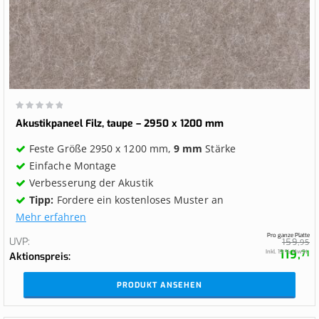
Wertung:
0%
Akustikpaneel Filz, taupe – 2950 x 1200 mm
Feste Größe 2950 x 1200 mm,
9 mm
Stärke
Einfache Montage
Verbesserung der Akustik
Tipp:
Fordere ein kostenloses Muster an
Mehr erfahren
Pro ganze Platte
UVP
159,
95
119,
Inkl. 19 % MwSt.
71
Aktionspreis
PRODUKT ANSEHEN