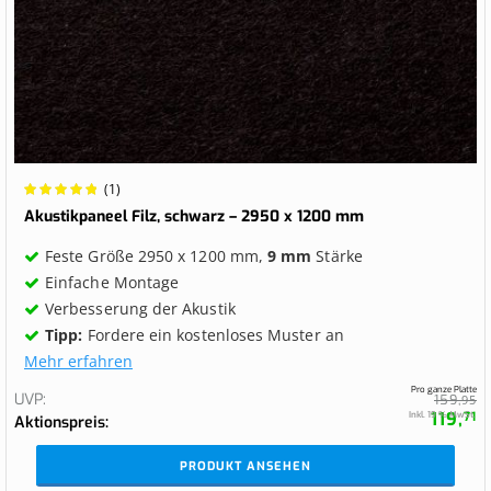
Wertung:
(1)
100%
Akustikpaneel Filz, schwarz – 2950 x 1200 mm
Feste Größe 2950 x 1200 mm,
9 mm
Stärke
Einfache Montage
Verbesserung der Akustik
Tipp:
Fordere ein kostenloses Muster an
Mehr erfahren
Pro ganze Platte
UVP
159,
95
119,
Inkl. 19 % MwSt.
71
Aktionspreis
PRODUKT ANSEHEN