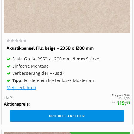
Wertung:
0%
Akustikpaneel Filz, beige – 2950 x 1200 mm
Feste Größe 2950 x 1200 mm,
9 mm
Stärke
Einfache Montage
Verbesserung der Akustik
Tipp:
Fordere ein kostenloses Muster an
Mehr erfahren
Pro ganze Platte
UVP
159,
95
119,
Inkl. 19 % MwSt.
71
Aktionspreis
PRODUKT ANSEHEN