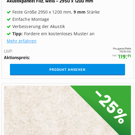
Akustikpaneel Filz, weiß – 2950 x 1200 mm
Feste Größe 2950 x 1200 mm,
9 mm
Stärke
Einfache Montage
Verbesserung der Akustik
Tipp:
Fordere ein kostenloses Muster an
Mehr erfahren
Pro ganze Platte
UVP
159,
95
119,
Inkl. 19 % MwSt.
71
Aktionspreis
PRODUKT ANSEHEN