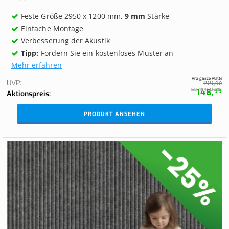
Feste Größe 2950 x 1200 mm,
9 mm
Stärke
Einfache Montage
Verbesserung der Akustik
Tipp:
Fordern Sie ein kostenloses Muster an
Mehr erfahren
Pro ganze Platte
UVP
199,
00
148,
Inkl. 19 % MwSt.
99
Aktionspreis
PRODUKT ANSEHEN