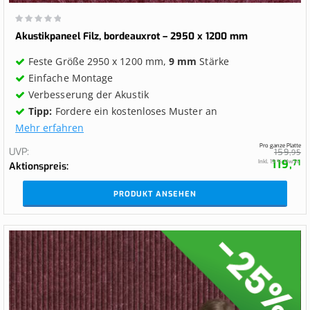
Wertung:
0%
Akustikpaneel Filz, bordeauxrot – 2950 x 1200 mm
Feste Größe 2950 x 1200 mm,
9 mm
Stärke
Einfache Montage
Verbesserung der Akustik
Tipp:
Fordere ein kostenloses Muster an
Mehr erfahren
Pro ganze Platte
UVP
159,
95
119,
Inkl. 19 % MwSt.
71
Aktionspreis
PRODUKT ANSEHEN