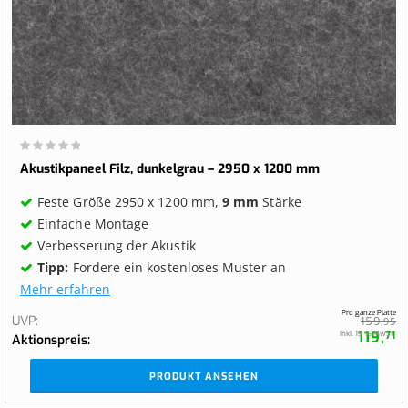
Wertung:
0%
Akustikpaneel Filz, dunkelgrau – 2950 x 1200 mm
Feste Größe 2950 x 1200 mm,
9 mm
Stärke
Einfache Montage
Verbesserung der Akustik
Tipp:
Fordere ein kostenloses Muster an
Mehr erfahren
Pro ganze Platte
UVP
159,
95
119,
Inkl. 19 % MwSt.
71
Aktionspreis
PRODUKT ANSEHEN