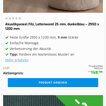
Wertung:
0%
Akustikpaneel Filz, Lattenwand 25 mm, dunkelblau – 2950 x
1200 mm
Feste Größe 2950 x 1200 mm,
9 mm
Stärke
Einfache Montage
Verbesserung der Akustik
Tipp:
Fordere ein kostenloses Muster an
Mehr erfahren
Pro ganze Platte
UVP
199,
00
148,
Inkl. 19 % MwSt.
99
Aktionspreis
PRODUKT ANSEHEN