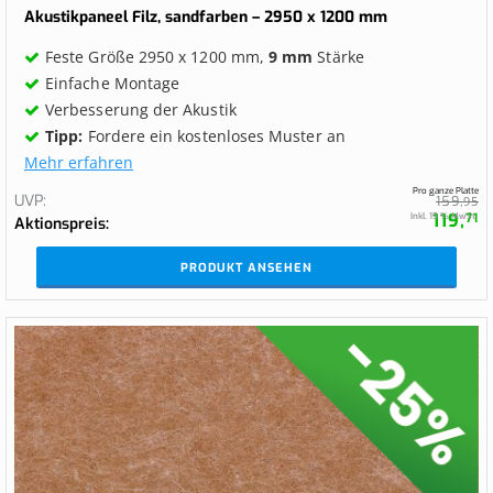
100%
Akustikpaneel Filz, sandfarben – 2950 x 1200 mm
Feste Größe 2950 x 1200 mm,
9 mm
Stärke
Einfache Montage
Verbesserung der Akustik
Tipp:
Fordere ein kostenloses Muster an
Mehr erfahren
Pro ganze Platte
UVP
159,
95
119,
Inkl. 19 % MwSt.
71
Aktionspreis
PRODUKT ANSEHEN