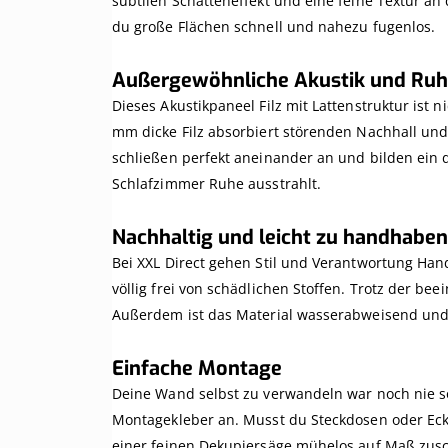
subtilen Schatteneffekt und eine feine Textur a
du große Flächen schnell und nahezu fugenlos.
Außergewöhnliche Akustik und Ru
Dieses Akustikpaneel Filz mit Lattenstruktur ist 
mm dicke Filz absorbiert störenden Nachhall un
schließen perfekt aneinander an und bilden ei
Schlafzimmer Ruhe ausstrahlt.
Nachhaltig und leicht zu handhaben
Bei XXL Direct gehen Stil und Verantwortung Han
völlig frei von schädlichen Stoffen. Trotz der be
Außerdem ist das Material wasserabweisend und e
Einfache Montage
Deine Wand selbst zu verwandeln war noch nie so
Montagekleber an. Musst du Steckdosen oder Ecke
einer feinen Dekupiersäge mühelos auf Maß zus