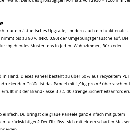
n der Wand. Dank des großzügigen Formats von 2950 × 1200 mm ver
he
nicht nur ein ästhetisches Upgrade, sondern auch ein funktionales.
d nimmt bis zu 80 % (NRC 0,80) der Umgebungsgeräusche auf. Die
n durchgehendes Muster, das in jedem Wohnzimmer, Büro oder
d in Hand. Dieses Paneel besteht zu über 50 % aus recyceltem PET
eindruckenden Größe ist das Paneel mit 1,9 kg pro m² überraschend 
rfüllt mit der Brandklasse B‑s2, d0 strenge Sicherheitsanforder
 einfach. Du bringst die graue Paneele ganz einfach mit gutem
n berücksichtigen? Der Filz lässt sich mit einem scharfen Messer
chneiden.