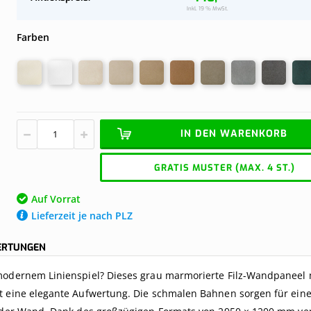
Jetzt konfi
Jetzt konfi
Wand
Komplettes Dach an der Wand
Inkl. 19 % MwSt.
Farben
IN DEN WARENKORB
GRATIS MUSTER (MAX. 4 ST.)
Auf Vorrat
Lieferzeit je nach PLZ
ERTUNGEN
modernem Linienspiel? Dieses grau marmorierte Filz-Wandpaneel 
rt eine elegante Aufwertung. Die schmalen Bahnen sorgen für ein