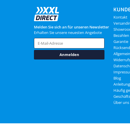
KUNDE
Kontakt
Versandi
Melden Sie sich an für unseren Newsletter
Showro
Erhalten Sie unsere neuesten Angebote
Bezahlen
Garantie
Rücksen
Allgemei
Anmelden
Widerruf
Datensch
Impress
Blog
Anleitun
Häufig ge
Geschäft
Über uns