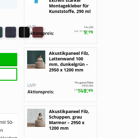
Extrem starker
gurieren
gurieren
Montagekleber für
Bestelle jetzt
Kunststoffe, 290 ml
UVP
28
14,
9,
Inkl. 19 % MwSt.
78
Aktionspreis
Akustikpaneel Filz,
Lattenwand 100
mm, dunkelgrün –
2950 x 1200 mm
Pro ganze Platte
UVP
00
199,
148,
Inkl. 19 % MwSt.
99
Aktionspreis
Akustikpaneel Filz,
Schuppen, grau
mit 50-
Marmor – 2950 x
1200 mm
en