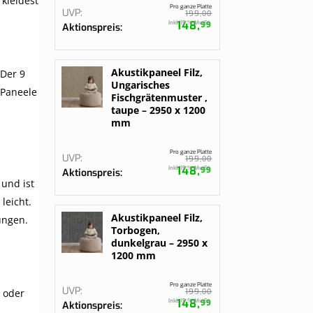
kleidest
Pro ganze Platte
UVP
00
199,
148,
Inkl. 19 % MwSt.
99
Aktionspreis
Akustikpaneel Filz,
 Der 9
Ungarisches
 Paneele
Fischgrätenmuster ,
taupe – 2950 x 1200
mm
Pro ganze Platte
UVP
00
199,
148,
Inkl. 19 % MwSt.
99
Aktionspreis
 und ist
leicht.
Akustikpaneel Filz,
ungen.
Torbogen,
dunkelgrau – 2950 x
1200 mm
Pro ganze Platte
UVP
00
 oder
199,
148,
Inkl. 19 % MwSt.
99
Aktionspreis