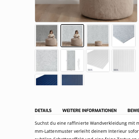
Gestalte dein eigenes Fotopaneel
Gegossen (GS)
Überdachung aus Polycarbonat
Pergola an der 
Montagematerial
Skip
to
the
beginning
DETAILS
WEITERE INFORMATIONEN
BEW
of
the
Suchst du eine raffinierte Wandverkleidung mit 
images
mm-Lattenmuster verleiht deinem Interieur sofo
gallery