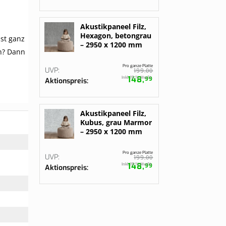
Akustikpaneel Filz,
Hexagon, betongrau
st ganz
– 2950 x 1200 mm
n? Dann
Pro ganze Platte
UVP
00
199,
148,
Inkl. 19 % MwSt.
99
Aktionspreis
Akustikpaneel Filz,
Kubus, grau Marmor
– 2950 x 1200 mm
Pro ganze Platte
UVP
00
199,
148,
Inkl. 19 % MwSt.
99
Aktionspreis