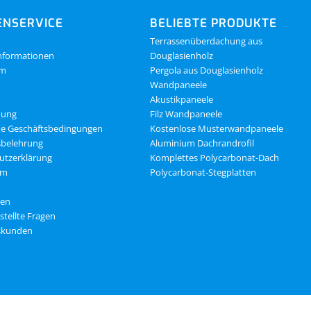
NSERVICE
BELIEBTE PRODUKTE
Terrassenüberdachung aus
nformationen
Douglasienholz
om
Pergola aus Douglasienholz
Wandpaneele
Akustikpaneele
dung
Filz Wandpaneele
ne Geschäftsbedingungen
Kostenlose Musterwandpaneele
sbelehrung
Aluminium Dachrandrofil
utzerklärung
Komplettes Polycarbonat-Dach
um
Polycarbonat-Stegplatten
gen
stellte Fragen
skunden