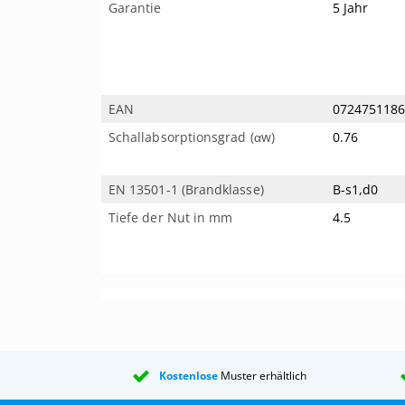
Garantie
5 Jahr
EAN
072475118
Schallabsorptionsgrad (αw)
0.76
EN 13501-1 (Brandklasse)
B-s1,d0
Tiefe der Nut in mm
4.5
Kostenlose
Muster erhältlich