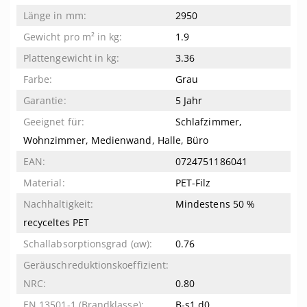
2950
1.9
3.36
Grau
5 Jahr
Schlafzimmer,
Wohnzimmer, Medienwand, Halle, Büro
0724751186041
PET-Filz
Mindestens 50 %
recyceltes PET
0.76
0.80
B-s1,d0