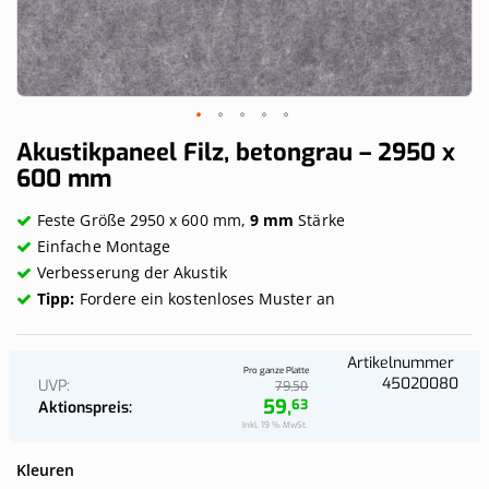
Skip
Akustikpaneel Filz, betongrau – 2950 x
to
600 mm
the
beginning
Feste Größe 2950 x 600 mm,
9 mm
Stärke
of
the
Einfache Montage
images
Verbesserung der Akustik
gallery
Tipp:
Fordere ein kostenloses Muster an
Artikelnummer
Pro ganze Platte
45020080
UVP
50
79,
59,
63
Aktionspreis
Inkl. 19 % MwSt.
Kleuren