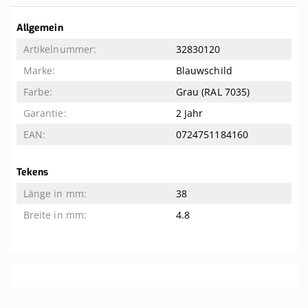
Weitere
Allgemein
Informationen
32830120
Blauwschild
Grau (RAL 7035)
2 Jahr
0724751184160
Tekens
38
4.8