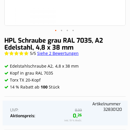
Skip
HPL Schraube grau RAL 7035, A2
to
Edelstahl, 4,8 x 38 mm
the
5/5
Siehe 2 Bewertungen
Wertung:
beginning
100%
of
the
Edelstahlschraube A2, 4,8 x 38 mm
images
Kopf in grau RAL 7035
gallery
Torx TX 20-Kopf
14 % Rabatt ab
100
Stück
Artikelnummer
32830120
UVP
33
0,
0,
26
Aktionspreis
Inkl. 19 % MwSt.