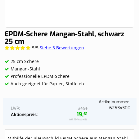
Skip
EPDM-Schere Mangan-Stahl, schwarz
to
25 cm
the
5/5
Siehe 3 Bewertungen
Wertung:
beginning
100%
of
the
25 cm Schere
images
Mangan-Stahl
gallery
Professionelle EPDM-Schere
Auch geeignet für Papier, Stoffe etc.
Artikelnummer
62634300
UVP
51
24,
19,
61
Aktionspreis
Inkl. 19 % MwSt.
Mithilfe der Blauwschild EPDM-Schere aus Mangan-Stahl