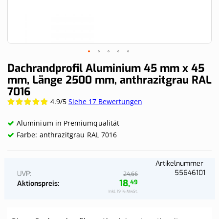
Skip
Dachrandprofil Aluminium 45 mm x 45
to
mm, Länge 2500 mm, anthrazitgrau RAL
the
7016
beginning
of
4.9/5
Siehe 17 Bewertungen
Wertung:
the
98.2353%
images
Aluminium in Premiumqualität
gallery
Farbe: anthrazitgrau RAL 7016
Artikelnummer
55646101
UVP
66
24,
18,
49
Aktionspreis
Inkl. 19 % MwSt.