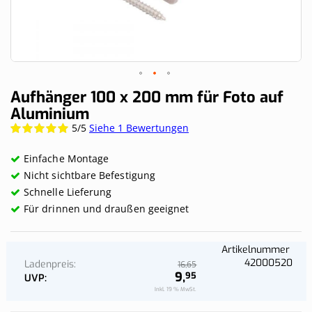
Skip
Aufhänger 100 x 200 mm für Foto auf
to
Aluminium
the
5/5
Siehe 1 Bewertungen
Wertung:
beginning
100%
of
the
Einfache Montage
images
Nicht sichtbare Befestigung
gallery
Schnelle Lieferung
Für drinnen und draußen geeignet
Artikelnummer
42000520
Ladenpreis
65
16,
9,
95
UVP
Inkl. 19 % MwSt.