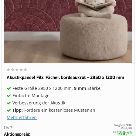
Wertung:
0%
Akustikpaneel Filz, Fächer, bordeauxrot – 2950 x 1200 mm
Feste Größe 2950 x 1200 mm,
9 mm
Stärke
Einfache Montage
Verbesserung der Akustik
Tipp:
Fordere ein kostenloses Muster an
Mehr erfahren
Pro ganze Platte
UVP
199,
00
148,
Inkl. 19 % MwSt.
99
Aktionspreis