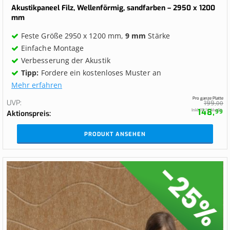
0%
Akustikpaneel Filz, Wellenförmig, sandfarben – 2950 x 1200
mm
Feste Größe 2950 x 1200 mm,
9 mm
Stärke
Einfache Montage
Verbesserung der Akustik
Tipp:
Fordere ein kostenloses Muster an
Mehr erfahren
Pro ganze Platte
UVP
199,
00
148,
Inkl. 19 % MwSt.
99
Aktionspreis
PRODUKT ANSEHEN