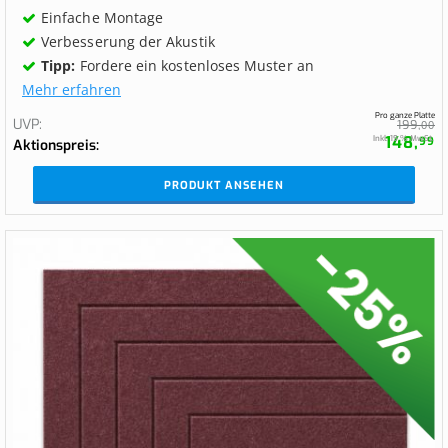
Einfache Montage
Verbesserung der Akustik
Tipp:
Fordere ein kostenloses Muster an
Mehr erfahren
Pro ganze Platte
UVP
199,
00
148,
Inkl. 19 % MwSt.
99
Aktionspreis
PRODUKT ANSEHEN