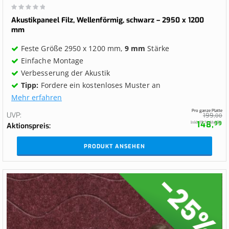
Wertung:
0%
Akustikpaneel Filz, Wellenförmig, schwarz – 2950 x 1200
mm
Feste Größe 2950 x 1200 mm,
9 mm
Stärke
Einfache Montage
Verbesserung der Akustik
Tipp:
Fordere ein kostenloses Muster an
Mehr erfahren
Pro ganze Platte
UVP
199,
00
148,
Inkl. 19 % MwSt.
99
Aktionspreis
PRODUKT ANSEHEN