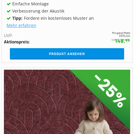
Einfache Montage
Verbesserung der Akustik
Tipp:
Fordere ein kostenloses Muster an
Mehr erfahren
Pro ganze Platte
UVP
199,
00
148,
Inkl. 19 % MwSt.
99
Aktionspreis
PRODUKT ANSEHEN