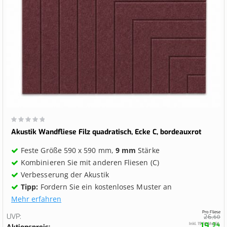
Wertung:
0%
Akustik Wandfliese Filz quadratisch, Ecke C, bordeauxrot
Feste Größe 590 x 590 mm,
9 mm
Stärke
Kombinieren Sie mit anderen Fliesen (C)
Verbesserung der Akustik
Tipp:
Fordern Sie ein kostenloses Muster an
Mehr erfahren
Pro Fliese
UVP
26,
60
19,
Inkl. 19 % MwSt.
94