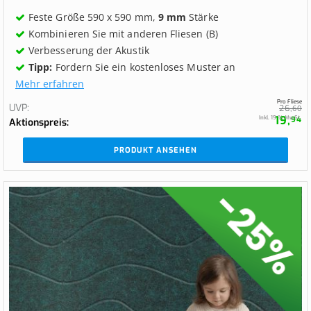
Feste Größe 590 x 590 mm,
9 mm
Stärke
Kombinieren Sie mit anderen Fliesen (B)
Verbesserung der Akustik
Tipp:
Fordern Sie ein kostenloses Muster an
Mehr erfahren
Pro Fliese
UVP
26,
60
19,
Inkl. 19 % MwSt.
94
Aktionspreis
PRODUKT ANSEHEN