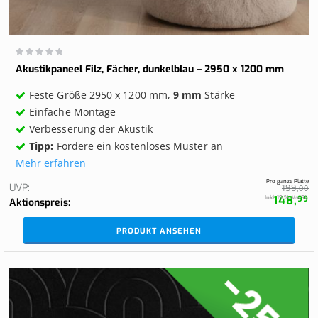
Wertung:
0%
Akustikpaneel Filz, Fächer, dunkelblau – 2950 x 1200 mm
Feste Größe 2950 x 1200 mm,
9 mm
Stärke
Einfache Montage
Verbesserung der Akustik
Tipp:
Fordere ein kostenloses Muster an
Mehr erfahren
Pro ganze Platte
UVP
199,
00
148,
Inkl. 19 % MwSt.
99
Aktionspreis
PRODUKT ANSEHEN