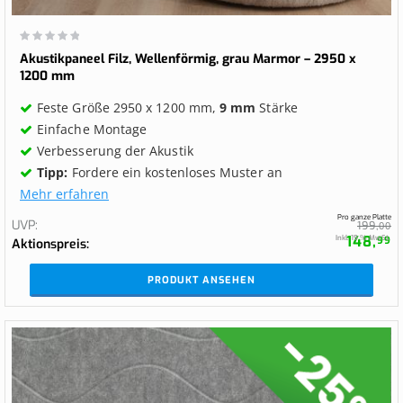
Wertung:
0%
Akustikpaneel Filz, Wellenförmig, grau Marmor – 2950 x
1200 mm
Feste Größe 2950 x 1200 mm,
9 mm
Stärke
Einfache Montage
Verbesserung der Akustik
Tipp:
Fordere ein kostenloses Muster an
Mehr erfahren
Pro ganze Platte
UVP
199,
00
148,
Inkl. 19 % MwSt.
99
Aktionspreis
PRODUKT ANSEHEN