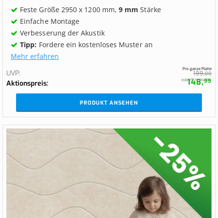
Feste Größe 2950 x 1200 mm,
9 mm
Stärke
Einfache Montage
Verbesserung der Akustik
Tipp:
Fordere ein kostenloses Muster an
Mehr erfahren
Pro ganze Platte
UVP
199,
00
148,
Inkl. 19 % MwSt.
99
Aktionspreis
PRODUKT ANSEHEN