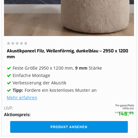
Wertung:
0%
Akustikpaneel Filz, Wellenförmig, dunkelblau – 2950 x 1200
mm
Feste Größe 2950 x 1200 mm,
9 mm
Stärke
Einfache Montage
Verbesserung der Akustik
Tipp:
Fordere ein kostenloses Muster an
Mehr erfahren
Pro ganze Platte
UVP
199,
00
148,
Inkl. 19 % MwSt.
99
Aktionspreis
PRODUKT ANSEHEN