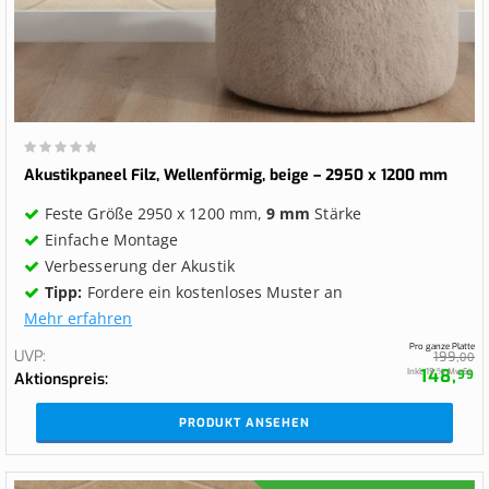
Wertung:
0%
Akustikpaneel Filz, Wellenförmig, beige – 2950 x 1200 mm
Feste Größe 2950 x 1200 mm,
9 mm
Stärke
Einfache Montage
Verbesserung der Akustik
Tipp:
Fordere ein kostenloses Muster an
Mehr erfahren
Pro ganze Platte
UVP
199,
00
148,
Inkl. 19 % MwSt.
99
Aktionspreis
PRODUKT ANSEHEN