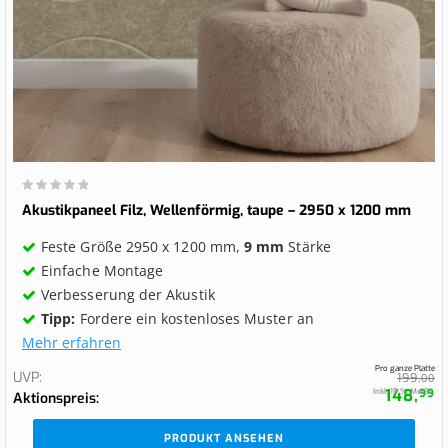
Wertung:
0%
Akustikpaneel Filz, Wellenförmig, taupe – 2950 x 1200 mm
Feste Größe 2950 x 1200 mm,
9 mm
Stärke
Einfache Montage
Verbesserung der Akustik
Tipp:
Fordere ein kostenloses Muster an
Mehr erfahren
Pro ganze Platte
UVP
199,
00
148,
Inkl. 19 % MwSt.
99
Aktionspreis
PRODUKT ANSEHEN