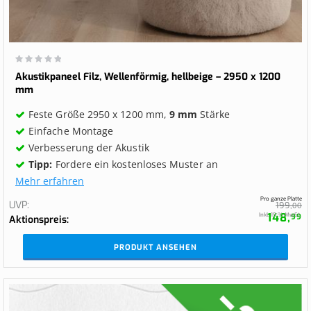
Wertung:
0%
Akustikpaneel Filz, Wellenförmig, hellbeige – 2950 x 1200
mm
Feste Größe 2950 x 1200 mm,
9 mm
Stärke
Einfache Montage
Verbesserung der Akustik
Tipp:
Fordere ein kostenloses Muster an
Mehr erfahren
Pro ganze Platte
UVP
199,
00
148,
Inkl. 19 % MwSt.
99
Aktionspreis
PRODUKT ANSEHEN