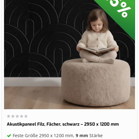
Wertung:
0%
Akustikpaneel Filz, Fächer, schwarz – 2950 x 1200 mm
Feste Größe 2950 x 1200 mm,
9 mm
Stärke