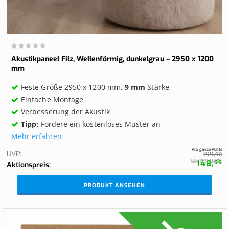
Wertung:
0%
Akustikpaneel Filz, Wellenförmig, dunkelgrau – 2950 x 1200
mm
Feste Größe 2950 x 1200 mm,
9 mm
Stärke
Einfache Montage
Verbesserung der Akustik
Tipp:
Fordere ein kostenloses Muster an
Mehr erfahren
Pro ganze Platte
UVP
199,
00
148,
Inkl. 19 % MwSt.
99
Aktionspreis
PRODUKT ANSEHEN