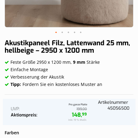
Skip
Akustikpaneel Filz, Lattenwand 25 mm,
to
hellbeige – 2950 x 1200 mm
the
beginning
Feste Größe 2950 x 1200 mm,
9 mm
Stärke
of
the
Einfache Montage
images
Verbesserung der Akustik
gallery
Tipp:
Fordern Sie ein kostenloses Muster an
Artikelnummer
Pro ganze Platte
45056500
UVP
00
199,
148,
99
Aktionspreis
Inkl. 19 % MwSt.
Farben