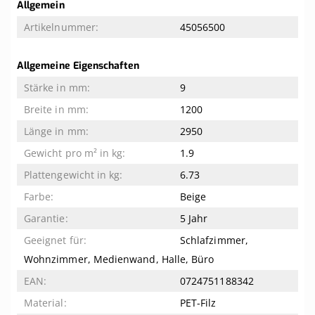
Weitere
Allgemein
Informationen
45056500
Allgemeine Eigenschaften
9
1200
2950
1.9
6.73
Beige
5 Jahr
Schlafzimmer,
Wohnzimmer, Medienwand, Halle, Büro
0724751188342
PET-Filz