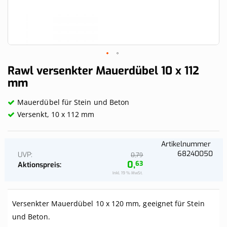
Skip
Rawl versenkter Mauerdübel 10 x 112
to
mm
the
beginning
Mauerdübel für Stein und Beton
of
the
Versenkt, 10 x 112 mm
images
gallery
Artikelnummer
68240050
UVP
79
0,
0,
63
Aktionspreis
Inkl. 19 % MwSt.
Versenkter Mauerdübel 10 x 120 mm, geeignet für Stein
und Beton.