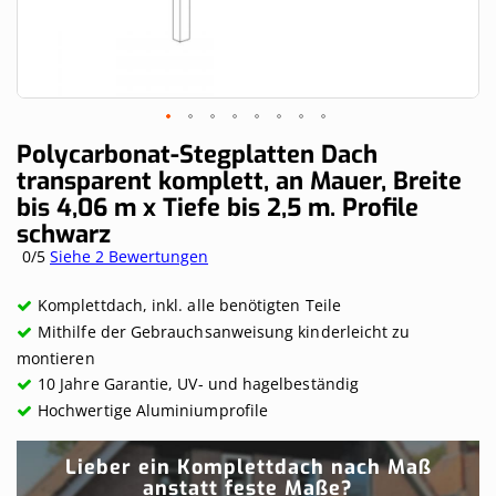
Skip
Polycarbonat-Stegplatten Dach
to
transparent komplett, an Mauer, Breite
the
bis 4,06 m x Tiefe bis 2,5 m. Profile
beginning
of
schwarz
the
0/5
Siehe 2 Bewertungen
images
gallery
Komplettdach, inkl. alle benötigten Teile
Mithilfe der Gebrauchsanweisung kinderleicht zu
montieren
10 Jahre Garantie, UV- und hagelbeständig
Hochwertige Aluminiumprofile
Lieber ein Komplettdach nach Maß
anstatt feste Maße?