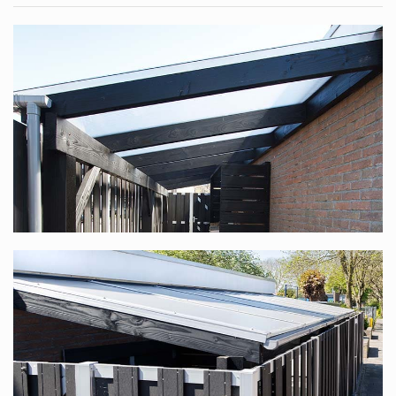
2.5
Ist das genau das, was Sie suchen? Hier können Sie ein
Komplettdach nach Maß
zusammenstellen.
Sie suchen nach einem Komplettdach mit einer
Unterkonstruktion aus Douglasienholz, speziell für Sie
nach Maß produziert? Diese finden Sie unter
Douglasienholz Terrassenüberdachung nach Maß
.
Polycarbonat-Komplettdach in vielen
verschiedenen Maßen
Dieses Komplettdach bieten wir in vielen verschiedenen
Maßen an. Die Standardbreite reicht von 1,06 m bis
12,06 m (dank unseres modularen Systems ist die Breite
stufenlos), die Tiefe ist in 6 Größen verfügbar, 2,5 m, 3 m,
3,5 m, 4 m, 4,5 m und 5 m. In jedem Fall haben Sie die
Wahl zwischen transparenten oder opalweißen Platten.
Bedenken Sie, dass Sie, wenn Sie mit mehreren Personen
an einem Tisch sitzen möchten, eine Tiefe von mindestens