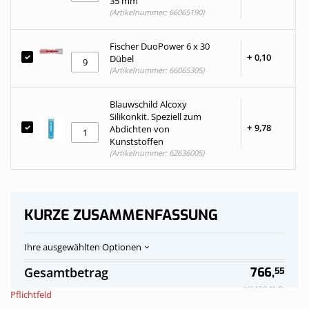
35 mm
(Artikelnummer: 66065190)
Fischer DuoPower 6 x 30
+
0,
10
Dübel
(Artikelnummer: 66065305)
Blauwschild Alcoxy
Silikonkit. Speziell zum
+
9,
78
Abdichten von
Kunststoffen
(Artikelnummer: 62636005)
KURZE ZUSAMMENFASSUNG
Ihre ausgewählten Optionen
Polycarbonat-
Auf
Gesamtbetrag
766,
55
Stegplatten
Vorrat
Dach
Inkl. 19 % MwSt.
Pflichtfeld
transparent