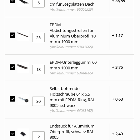
+
36,
85
cm für Stegplatten Dach
(Artikelnummer: 66064520)
EPDM-
Abdichtungsstreifen für
+
1,
17
Aluminium Oberprofil 10
mm x 1000 mm
(Artikelnummer: 63443005)
EPDM-Unterleggummi 60
+
3,
75
mm x 1000 mm
(Artikelnummer: 63444005)
Selbstbohrende
Holzschraube 64 x 6,5
+
0,
63
mm mit EPDM-Ring, RAL
9005, schwarz
(Artikelnummer: 66065157)
Endstück für Aluminium
Oberprofil, schwarz RAL
+
2,
49
9005