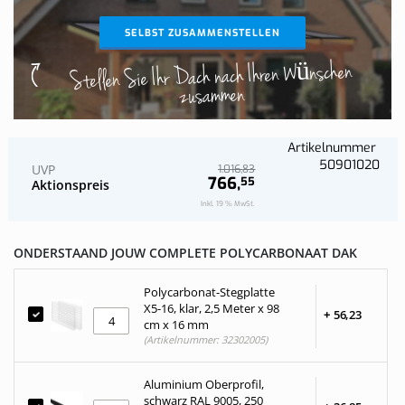
SELBST ZUSAMMENSTELLEN
Stellen Sie Ihr Dach nach Ihren Wünschen
zusammen
Artikelnummer
50901020
UVP
83
1.016,
766,
55
Aktionspreis
Inkl. 19 % MwSt.
ONDERSTAAND JOUW COMPLETE POLYCARBONAAT DAK
Polycarbonat-Stegplatte
X5-16, klar, 2,5 Meter x 98
+
56,
23
cm x 16 mm
(Artikelnummer: 32302005)
Aluminium Oberprofil,
schwarz RAL 9005, 250