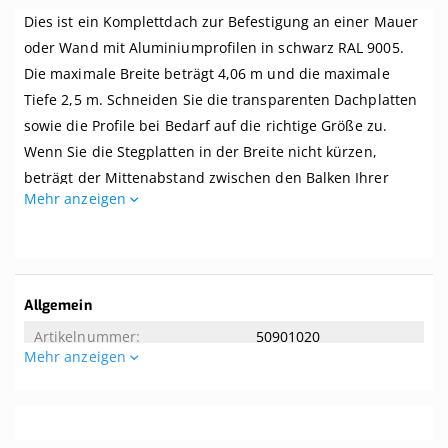
komplett,
Dies ist ein Komplettdach zur Befestigung an einer Mauer
an
Mauer,
oder Wand mit Aluminiumprofilen in schwarz RAL 9005.
Breite
Die maximale Breite beträgt 4,06 m und die maximale
bis
4,06
Tiefe 2,5 m. Schneiden Sie die transparenten Dachplatten
m
sowie die Profile bei Bedarf auf die richtige Größe zu.
x
Wenn Sie die Stegplatten in der Breite nicht kürzen,
Tiefe
bis
beträgt der Mittenabstand zwischen den Balken Ihrer
2,5
Mehr anzeigen
Überdachung 1 Meter.
m.
Profile
Dieses Dach wird komplett mit allem benötigten Zubehör
schwarz
geliefert. Selbst wenn Sie zwei linke Hände haben, können
Sie dieses Dach kinderleicht zusammenbauen. Dieses
Weitere
Allgemein
Dach wird ohne Unterkonstruktion geliefert. Der
Informationen
50901020
empfohlene Dachversatz beträgt 8 Grad. Tipp! Die Breite
Mehr anzeigen
der mitgelieferten Aluminium-Oberprofile beträgt 65 mm.
Allgemeine Eigenschaften
Wenn Ihre Balken eine Breite von mindestens 65 mm
aufweisen, können Sie sie von unten nicht sehen.
4.06