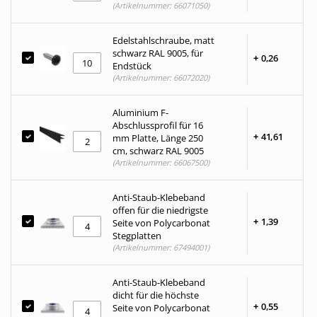
(Artikelnummer: 66071050)
Edelstahlschraube, matt
schwarz RAL 9005, für
+
0,
26
Endstück
(Artikelnummer: 66072020)
Aluminium F-
Abschlussprofil für 16
+
41,
61
mm Platte, Länge 250
cm, schwarz RAL 9005
(Artikelnummer: 66067500)
Anti-Staub-Klebeband
offen für die niedrigste
+
1,
39
Seite von Polycarbonat
Stegplatten
(Artikelnummer: 67494001)
Anti-Staub-Klebeband
dicht für die höchste
+
0,
55
Seite von Polycarbonat