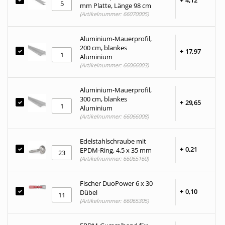
+
4,
12
mm Platte, Länge 98 cm
(Artikelnummer: 66070005)
Aluminium-Mauerprofil,
200 cm, blankes
+
17,
97
Aluminium
(Artikelnummer: 66066003)
Aluminium-Mauerprofil,
300 cm, blankes
+
29,
65
Aluminium
(Artikelnummer: 66066008)
Edelstahlschraube mit
+
0,
21
EPDM-Ring, 4,5 x 35 mm
(Artikelnummer: 66065160)
Fischer DuoPower 6 x 30
+
0,
10
Dübel
(Artikelnummer: 66065305)