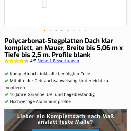
Skip
Polycarbonat-Stegplatten Dach klar
to
komplett, an Mauer, Breite bis 5,06 m x
the
Tiefe bis 2,5 m. Profile blank
beginning
of
4/5
Siehe 1 Bewertungen
Wertung:
the
80%
images
Komplettdach, inkl. alle benötigten Teile
gallery
Mithilfe der Gebrauchsanweisung kinderleicht zu
montieren
10 Jahre Garantie, UV- und hagelbeständig
Hochwertige Aluminiumprofile
Lieber ein Komplettdach nach Maß
anstatt feste Maße?