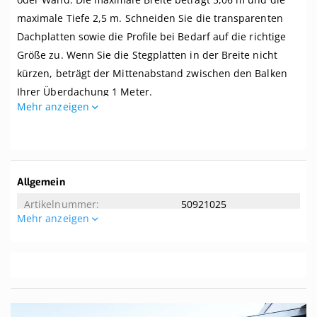
Breite
maximale Tiefe 2,5 m. Schneiden Sie die transparenten
bis
5,06
Dachplatten sowie die Profile bei Bedarf auf die richtige
m
Größe zu. Wenn Sie die Stegplatten in der Breite nicht
x
kürzen, beträgt der Mittenabstand zwischen den Balken
Tiefe
bis
Ihrer Überdachung 1 Meter.
2,5
Mehr anzeigen
m.
Dieses Dach wird komplett mit allem benötigten Zubehör
Profile
geliefert. Selbst wenn Sie zwei linke Hände haben, können
blank
Sie dieses Dach kinderleicht zusammenbauen. Dieses
Dach wird ohne Unterkonstruktion geliefert. Der
Weitere
Allgemein
empfohlene Dachversatz beträgt 8 Grad. Tipp! Die Breite
Informationen
50921025
der mitgelieferten Aluminium-Oberprofile beträgt 65 mm.
Mehr anzeigen
Wenn Ihre Balken eine Breite von mindestens 65 mm
Allgemeine Eigenschaften
aufweisen, können Sie sie von unten nicht sehen.
5.06
Ist das genau das, was Sie suchen? Hier können Sie ein
2.5
Komplettdach nach Maß
zusammenstellen.
Sie suchen nach einem Komplettdach mit einer