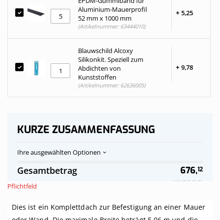
EPDM-Gummiband für
Aluminium-Mauerprofil
+
5,
25
52 mm x 1000 mm
(Artikelnummer: 63444010)
Blauwschild Alcoxy
Silikonkit. Speziell zum
+
9,
78
Abdichten von
Kunststoffen
(Artikelnummer: 62636005)
KURZE ZUSAMMENFASSUNG
Ihre ausgewählten Optionen
Polycarbonat-
Auf
Gesamtbetrag
676,
12
Stegplatten
Vorrat
Dach
Inkl. 19 % MwSt.
Pflichtfeld
klar
komplett,
Dies ist ein Komplettdach zur Befestigung an einer Mauer
an
Mauer,
oder Wand. Die maximale Breite beträgt 5,06 m und die