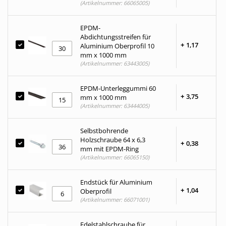
(Artikelnummer: 66065005)
EPDM-
Abdichtungsstreifen für
+
1,
17
Aluminium Oberprofil 10
mm x 1000 mm
(Artikelnummer: 63443005)
EPDM-Unterleggummi 60
+
3,
75
mm x 1000 mm
(Artikelnummer: 63444005)
Selbstbohrende
Holzschraube 64 x 6,3
+
0,
38
mm mit EPDM-Ring
(Artikelnummer: 66065150)
Endstück für Aluminium
+
1,
04
Oberprofil
(Artikelnummer: 66071001)
Edelstahlschraube für