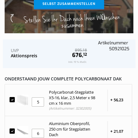
SELBST ZUSAMMENSTELLEN
Stellen Sie Ihr Dach nach Ihren Wünschen
zusammen
Artikelnummer
50921025
UVP
18
895,
676,
12
Aktionspreis
Inkl. 19 % MwSt.
ONDERSTAAND JOUW COMPLETE POLYCARBONAAT DAK
Polycarbonat-Stegplatte
X5-16, klar, 2,5 Meter x 98
+
56,
23
cm x 16 mm
(Artikelnummer: 32302005)
Aluminium Oberprofil,
250 cm für Stegplatten
+
21,
07
Dach