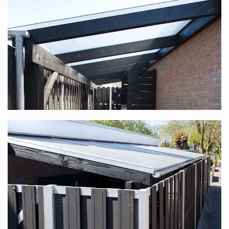
Unterkonstruktion aus Douglasienholz, speziell für Sie
nach Maß produziert? Diese finden Sie unter
Douglasienholz Terrassenüberdachung nach Maß
.
Polycarbonat-Komplettdach in vielen
verschiedenen Maßen
Dieses Komplettdach bieten wir in vielen verschiedenen
Maßen an. Die Standardbreite reicht von 1,06 m bis
12,06 m (dank unseres modularen Systems ist die Breite
stufenlos), die Tiefe ist in 6 Größen verfügbar, 2,5 m, 3 m,
3,5 m, 4 m, 4,5 m und 5 m. In jedem Fall haben Sie die
Wahl zwischen transparenten oder opalweißen Platten.
Bedenken Sie, dass Sie, wenn Sie mit mehreren Personen
an einem Tisch sitzen möchten, eine Tiefe von mindestens
3,5 m wählen sollten.
Transparente oder opalweiße Polycarbonat-
Stegplatten?