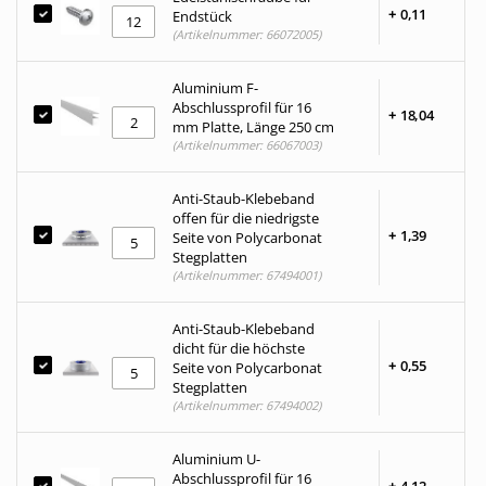
+
0,
11
Endstück
(Artikelnummer: 66072005)
Aluminium F-
Abschlussprofil für 16
+
18,
04
mm Platte, Länge 250 cm
(Artikelnummer: 66067003)
Anti-Staub-Klebeband
offen für die niedrigste
+
1,
39
Seite von Polycarbonat
Stegplatten
(Artikelnummer: 67494001)
Anti-Staub-Klebeband
dicht für die höchste
+
0,
55
Seite von Polycarbonat
Stegplatten
(Artikelnummer: 67494002)
Aluminium U-
Abschlussprofil für 16