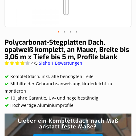
Skip
Polycarbonat-Stegplatten Dach,
to
opalweiß komplett, an Mauer, Breite bis
the
3,06 m x Tiefe bis 5 m, Profile blank
beginning
of
4/5
Siehe 1 Bewertungen
Wertung:
the
80%
images
Komplettdach, inkl. alle benötigten Teile
gallery
Mithilfe der Gebrauchsanweisung kinderleicht zu
montieren
10 Jahre Garantie, UV- und hagelbeständig
Hochwertige Aluminiumprofile
Lieber ein Komplettdach nach Maß
anstatt feste Maße?