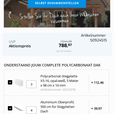
SELBST ZUSAMMENSTELLEN
Stellen Sie Ihr Dach nach Ihren Wünschen
zusammen
Artikelnummer
50924515
UVP
38
1.044,
788,
97
Aktionspreis
Inkl. 19 % MwSt.
ONDERSTAAND JOUW COMPLETE POLYCARBONAAT DAK
Polycarbonat-Stegplatte
X5-16, opal-weiß, 5 Meter
+
112,
46
x 98 cm x 16 mm
(Artikelnummer: 32312075)
Aluminium Oberprofil,
500 cm für Stegplatten
+
39,
97
Dach