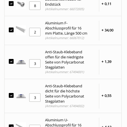
+
0,
11
Endstück
(Artikelnummer: 66072005)
Aluminium F-
Abschlussprofil für 16
+
34,
00
mm Platte, Länge 500 cm
(Artikelnummer: 66067012)
Anti-Staub-Klebeband
offen für die niedrigste
+
1,
39
Seite von Polycarbonat
Stegplatten
(Artikelnummer: 67494001)
Anti-Staub-Klebeband
dicht für die höchste
+
0,
55
Seite von Polycarbonat
Stegplatten
(Artikelnummer: 67494002)
Aluminium U-
Abschlussprofil für 16