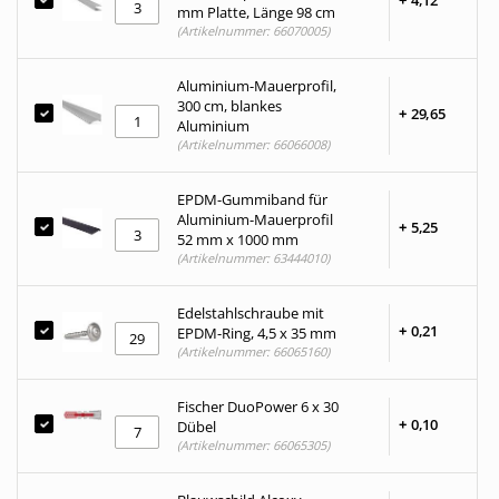
+
4,
12
mm Platte, Länge 98 cm
(Artikelnummer: 66070005)
Aluminium-Mauerprofil,
300 cm, blankes
+
29,
65
Aluminium
(Artikelnummer: 66066008)
EPDM-Gummiband für
Aluminium-Mauerprofil
+
5,
25
52 mm x 1000 mm
(Artikelnummer: 63444010)
Edelstahlschraube mit
+
0,
21
EPDM-Ring, 4,5 x 35 mm
(Artikelnummer: 66065160)
Fischer DuoPower 6 x 30
+
0,
10
Dübel
(Artikelnummer: 66065305)