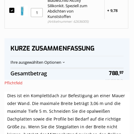
Blauwschild Alcoxy
Silikonkit. Speziell zum
+
9,
78
Abdichten von
Kunststoffen
(Artikelnummer: 62636005)
KURZE ZUSAMMENFASSUNG
Ihre ausgewählten Optionen
Polycarbonat-
Auf
Gesamtbetrag
788,
97
Stegplatten
Vorrat
Dach,
Inkl. 19 % MwSt.
Pflichtfeld
opalweiß
komplett,
Dies ist ein Komplettdach zur Befestigung an einer Mauer
an
Mauer,
oder Wand. Die maximale Breite beträgt 3,06 m und die
Breite
maximale Tiefe 5 m. Schneiden Sie die opalweißen
bis
3,06
Dachplatten sowie die Profile bei Bedarf auf die richtige
m
Größe zu. Wenn Sie die Stegplatten in der Breite nicht
x