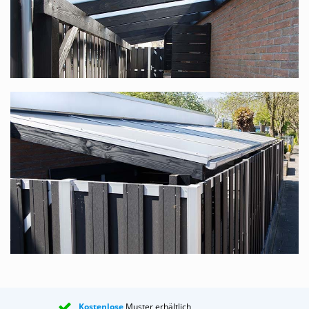
Polycarbonat-Komplettdach in vielen
verschiedenen Maßen
Dieses Komplettdach bieten wir in vielen verschiedenen
Maßen an. Die Standardbreite reicht von 1,06 m bis
12,06 m (dank unseres modularen Systems ist die Breite
stufenlos), die Tiefe ist in 6 Größen verfügbar: 2,5 m, 3 m,
3,5 m, 4 m, 4,5 m und 5 m. In jedem Fall haben Sie die
Wahl zwischen transparenten oder opalweißen Platten.
Bedenken Sie, dass Sie, wenn Sie mit mehreren Personen
an einem Tisch sitzen möchten, eine Tiefe von mindestens
3,5 m wählen sollten.
Transparente oder opalweiße Polycarbonat-
Stegplatten?
Wir haben einen ganz einfachen Ratschlag für Sie. Wenn
Sie das Dach für eine Überdachung nutzen möchten,
unter der Sie sitzen möchten, raten wir Ihnen Folgendes:
Kostenlose
Muster erhältlich