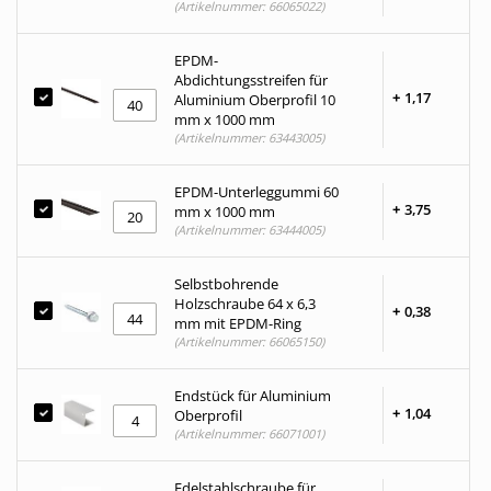
(Artikelnummer: 66065022)
EPDM-
Abdichtungsstreifen für
+
1,
17
Aluminium Oberprofil 10
mm x 1000 mm
(Artikelnummer: 63443005)
EPDM-Unterleggummi 60
+
3,
75
mm x 1000 mm
(Artikelnummer: 63444005)
Selbstbohrende
Holzschraube 64 x 6,3
+
0,
38
mm mit EPDM-Ring
(Artikelnummer: 66065150)
Endstück für Aluminium
+
1,
04
Oberprofil
(Artikelnummer: 66071001)
Edelstahlschraube für