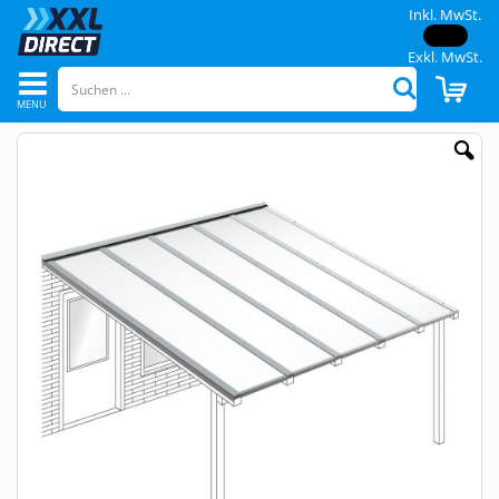
Inkl. MwSt.
Exkl. MwSt.
Navigation
CAR
Suchen
umschalten
Skip
to
the
end
of
the
images
gallery