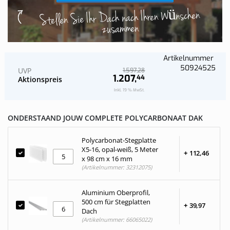
Stellen Sie Ihr Dach nach Ihren Wünschen
zusammen
Artikelnummer
50924525
UVP
28
1.597,
1.207,
44
Aktionspreis
Inkl. 19 % MwSt.
ONDERSTAAND JOUW COMPLETE POLYCARBONAAT DAK
Polycarbonat-Stegplatte
X5-16, opal-weiß, 5 Meter
+
112,
46
x 98 cm x 16 mm
(Artikelnummer: 32312075)
Aluminium Oberprofil,
500 cm für Stegplatten
+
39,
97
Dach
(Artikelnummer: 66065022)