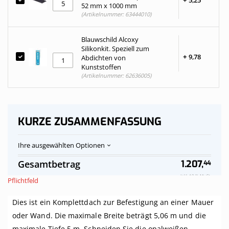
+
5,
25
52 mm x 1000 mm
(Artikelnummer: 63444010)
Blauwschild Alcoxy
Silikonkit. Speziell zum
+
9,
78
Abdichten von
Kunststoffen
(Artikelnummer: 62636005)
KURZE ZUSAMMENFASSUNG
Ihre ausgewählten Optionen
Polycarbonat-
Auf
Gesamtbetrag
1.207,
44
Stegplatten
Vorrat
Dach,
Inkl. 19 % MwSt.
Pflichtfeld
opalweiß
komplett,
Dies ist ein Komplettdach zur Befestigung an einer Mauer
an
Mauer,
oder Wand. Die maximale Breite beträgt 5,06 m und die
Breite
maximale Tiefe 5 m. Schneiden Sie die opalweißen