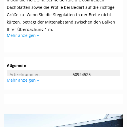
bis
5,06
Dachplatten sowie die Profile bei Bedarf auf die richtige
m
Größe zu. Wenn Sie die Stegplatten in der Breite nicht
x
kürzen, beträgt der Mittenabstand zwischen den Balken
Tiefe
bis
Ihrer Überdachung 1 m.
5
Mehr anzeigen
m,
Dieses Dach wird komplett mit allem benötigten Zubehör
Profile
geliefert. Selbst wenn Sie zwei linke Hände haben, können
blank
Sie dieses Dach kinderleicht zusammenbauen. Dieses
Dach wird ohne Unterkonstruktion geliefert. Der
Weitere
Allgemein
empfohlene Dachversatz beträgt 8 Grad. Tipp! Die Breite
Informationen
50924525
der mitgelieferten Aluminium-Oberprofile beträgt 65 mm.
Mehr anzeigen
Wenn Ihre Balken eine Breite von mindestens 65 mm
Allgemeine Eigenschaften
aufweisen, können Sie sie von unten nicht sehen.
5.06
Ist das genau das, was Sie suchen? Hier können Sie ein
5
Komplettdach nach Maß
zusammenstellen.
Sie suchen nach einem Komplettdach mit einer
Unterkonstruktion aus Douglasienholz, speziell für Sie