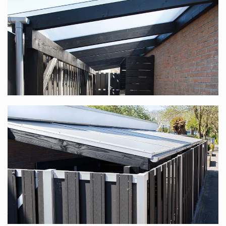
nach Maß produziert? Diese finden Sie unter
Douglasienholz Terrassenüberdachung nach Maß
.
Polycarbonat-Komplettdach in vielen
verschiedenen Maßen
Dieses Komplettdach bieten wir in vielen verschiedenen
Maßen an. Die Standardbreite reicht von 1,06 m bis
12,06 m (dank unseres modularen Systems ist die Breite
stufenlos), die Tiefe ist in 6 Größen verfügbar: 2,5 m, 3 m,
3,5 m, 4 m, 4,5 m und 5 m. In jedem Fall haben Sie die
Wahl zwischen transparenten oder opalweißen Platten.
Bedenken Sie, dass Sie, wenn Sie mit mehreren Personen
an einem Tisch sitzen möchten, eine Tiefe von mindestens
3,5 m wählen sollten.
Transparente oder opalweiße Polycarbonat-
Stegplatten?
Wir haben einen ganz einfachen Ratschlag für Sie. Wenn