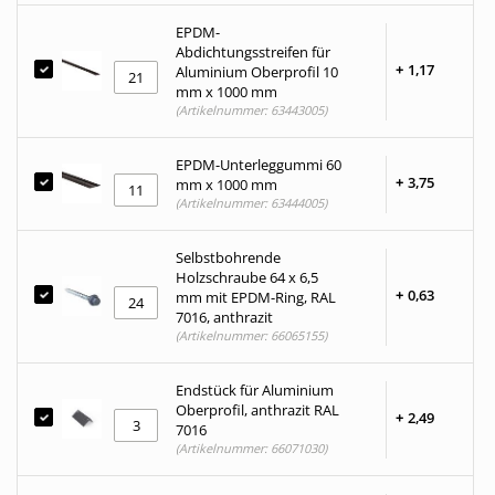
EPDM-
Abdichtungsstreifen für
+
1,
17
Aluminium Oberprofil 10
mm x 1000 mm
(Artikelnummer: 63443005)
EPDM-Unterleggummi 60
+
3,
75
mm x 1000 mm
(Artikelnummer: 63444005)
Selbstbohrende
Holzschraube 64 x 6,5
+
0,
63
mm mit EPDM-Ring, RAL
7016, anthrazit
(Artikelnummer: 66065155)
Endstück für Aluminium
Oberprofil, anthrazit RAL
+
2,
49
7016
(Artikelnummer: 66071030)