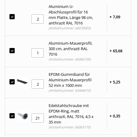
Aluminium U-
Abschlussprofil für 16
+
7,
09
mm Platte, Länge 98 cm,
anthrazit RAL 7016
(Artikelnummer: 66070003)
Aluminium-Mauerprofil,
300 cm, anthrazit RAL
+
65,
68
7016
(Artikelnummer: 66066100)
EPDM-Gummiband für
Aluminium-Mauerprofil
+
5,
25
52 mm x 1000 mm
(Artikelnummer: 63444010)
Edelstahlschraube mit
EPDM-Ring, matt
+
0,
35
anthrazit, RAL 7016, 4,5 x
35 mm
(Artikelnummer: 66065170)