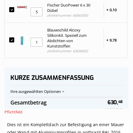
Fischer DuoPower 6 x 30
+
0,
10
Dübel
(Artikelnummer: 66065305)
Blauwschild Alcoxy
Silikonkit. Speziell zum
+
9,
78
Abdichten von
Kunststoffen
(Artikelnummer: 62636005)
KURZE ZUSAMMENFASSUNG
Ihre ausgewählten Optionen
Polycarbonat-
Auf
Gesamtbetrag
630,
48
Stegplatten
Vorrat
Dach
Inkl. 19 % MwSt.
Pflichtfeld
klar
komplett,
Dies ist ein Komplettdach zur Befestigung an einer Mauer
an
Mauer,
oder Wand mit Aluminiumprofilen in anthrazit RAL 7016.