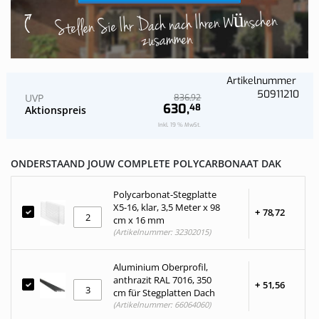
Stellen Sie Ihr Dach nach Ihren Wünschen
zusammen
Artikelnummer
50911210
UVP
92
836,
630,
48
Aktionspreis
Inkl. 19 % MwSt.
ONDERSTAAND JOUW COMPLETE POLYCARBONAAT DAK
Polycarbonat-Stegplatte
X5-16, klar, 3,5 Meter x 98
+
78,
72
cm x 16 mm
(Artikelnummer: 32302015)
Aluminium Oberprofil,
anthrazit RAL 7016, 350
+
51,
56
cm für Stegplatten Dach
(Artikelnummer: 66064060)