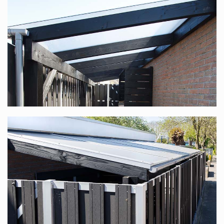
Sie suchen nach einem Komplettdach mit einer
Unterkonstruktion aus Douglasienholz, speziell für Sie
nach Maß produziert? Diese finden Sie unter
Douglasienholz Terrassenüberdachung nach Maß
.
Polycarbonat-Komplettdach in vielen
verschiedenen Maßen
Dieses Komplettdach bieten wir in vielen verschiedenen
Maßen an. Die Standardbreite reicht von 1,06 m bis
12,06 m (dank unseres modularen Systems ist die Breite
stufenlos), die Tiefe ist in 6 Größen verfügbar, 2,5 m, 3 m,
3,5 m, 4 m, 4,5 m und 5 m. In jedem Fall haben Sie die
Wahl zwischen transparenten oder opalweißen Platten.
Bedenken Sie, dass Sie, wenn Sie mit mehreren Personen
an einem Tisch sitzen möchten, eine Tiefe von mindestens
3,5 m wählen sollten.