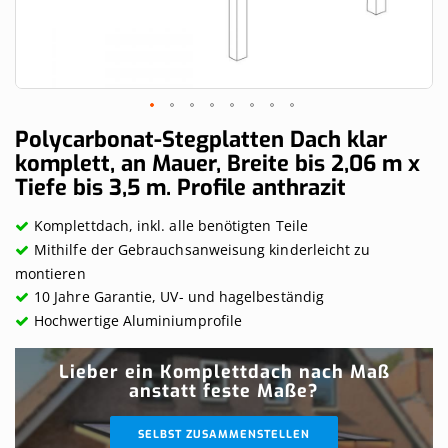
Skip
Polycarbonat-Stegplatten Dach klar
to
komplett, an Mauer, Breite bis 2,06 m x
the
Tiefe bis 3,5 m. Profile anthrazit
beginning
of
the
Komplettdach, inkl. alle benötigten Teile
images
Mithilfe der Gebrauchsanweisung kinderleicht zu
gallery
montieren
10 Jahre Garantie, UV- und hagelbeständig
Hochwertige Aluminiumprofile
Lieber ein Komplettdach nach Maß
anstatt feste Maße?
SELBST ZUSAMMENSTELLEN