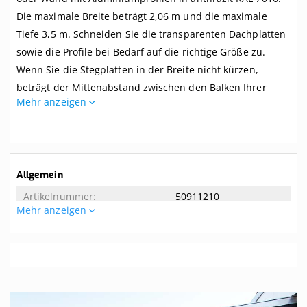
Breite
Die maximale Breite beträgt 2,06 m und die maximale
bis
2,06
Tiefe 3,5 m. Schneiden Sie die transparenten Dachplatten
m
sowie die Profile bei Bedarf auf die richtige Größe zu.
x
Wenn Sie die Stegplatten in der Breite nicht kürzen,
Tiefe
bis
beträgt der Mittenabstand zwischen den Balken Ihrer
3,5
Mehr anzeigen
Überdachung 1 Meter.
m.
Profile
Dieses Dach wird komplett mit allem benötigten Zubehör
anthrazit
geliefert. Selbst wenn Sie zwei linke Hände haben, können
Sie dieses Dach kinderleicht zusammenbauen. Dieses
Weitere
Allgemein
Dach wird ohne Unterkonstruktion geliefert. Der
Informationen
50911210
empfohlene Dachversatz beträgt 8 Grad. Tipp! Die Breite
Mehr anzeigen
der mitgelieferten Aluminium-Oberprofile beträgt 65 mm.
Allgemeine Eigenschaften
Wenn Ihre Balken eine Breite von mindestens 65 mm
aufweisen, können Sie sie von unten nicht sehen.
2.06
3.5
Ist das genau das, was Sie suchen? Hier können Sie ein
Komplettdach nach Maß
zusammenstellen.