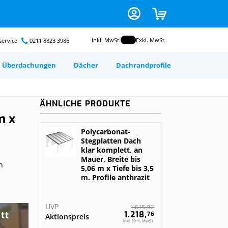
Zum
CART
Inhalt
springen
Inkl. MwSt.
Exkl. MwSt.
ervice
0211 8823 3986
Überdachungen
Dächer
Dachrandprofile
odruck auf
ond
image
ir ihr Dach
ium
nsch selbst
ÄHNLICHE PRODUKTE
m x
en
 foto
Polycarbonat-
n
Stegplatten Dach
gurieren
klar komplett, an
 dein
Mauer, Breite bis
n
r
ele mit
5,06 m x Tiefe bis 3,5
 dein
e deine
m. Profile anthrazit
rten
Gratis nach Maß
angefertigt
neel
chung
UVP
92
n
n
1.615,
Kunststofplatten
tt
1.218,
76
Aktionspreis
Inkl. 19 % MwSt.