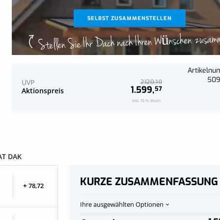
Jetzt konfi
Jetzt konfi
Wand
Komplettes Dach an der Wand
SELBST ZUSAMMENSTELLEN
Stellen Sie Ihr Dach nach Ihren Wünschen zusam
Artikeln
509
UVP
10
2.120,
1.599,
57
Aktionspreis
Inkl. 19 % MwSt.
T DAK
KURZE ZUSAMMENFASSUNG
+
78,
72
Ihre ausgewählten Optionen
Polycarbonat-
Auf