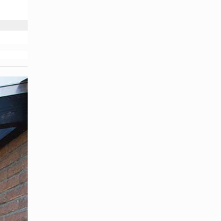
 m (dank
5 m und
enn Sie
er der
 sind
ießlich
dachung.
ie
a das