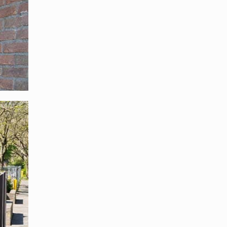
ssen
tig
te Dach.
e CE-
 die
ung die