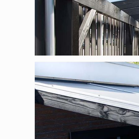
Wohnzimmerfenster? Nein, darüber brauchen Sie
55 % des Lichts durch, also viel mehr, als Sie ve
Woraus besteht dieses Komplettdach aus 
Bei XXL Direct finden Sie professionelle Qualität
ausgewählt und stammen ausschließlich aus Euro
Das Dach ist
UV- und hagelbeständig
.
Hierunter finden Sie eine Auflistung aller Artike
Polycarbonat X-Wall-Stegplatten 16 mm
: 
Kennzeichnung;
Aluminium- Oberprofile
: Mit diesen Profi
festgeklemmt;
EPDM- Abdichtungsstreifen
: Speziell bei 
Polycarbonatplatten nicht angreifen kann. 
EPDM-Unterleggummi
: Speziell bei uns 
Polycarbonatplatten nicht angreifen kann.
Selbstbohrende Holzschrauben
: Verzinkte