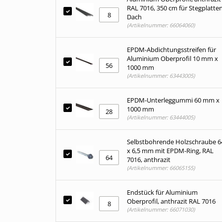
RAL 7016, 350 cm für Stegplatte
Dach
(Artikelnummer: 66064060)
EPDM-Abdichtungsstreifen für
Aluminium Oberprofil 10 mm x
1000 mm
(Artikelnummer: 63443005)
EPDM-Unterleggummi 60 mm x
1000 mm
(Artikelnummer: 63444005)
Selbstbohrende Holzschraube 6
x 6,5 mm mit EPDM-Ring, RAL
7016, anthrazit
(Artikelnummer: 66065155)
Endstück für Aluminium
Oberprofil, anthrazit RAL 7016
(Artikelnummer: 66071030)