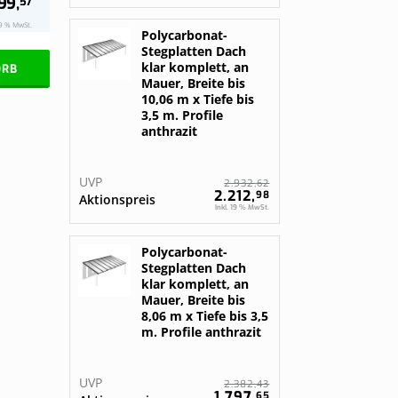
99,
57
19 % MwSt.
Polycarbonat-
Stegplatten Dach
klar komplett, an
ORB
Mauer, Breite bis
10,06 m x Tiefe bis
3,5 m. Profile
anthrazit
UVP
62
2.932,
2.212,
98
Aktionspreis
Inkl. 19 % MwSt.
Polycarbonat-
Stegplatten Dach
klar komplett, an
Mauer, Breite bis
8,06 m x Tiefe bis 3,5
m. Profile anthrazit
UVP
43
2.382,
1.797,
65