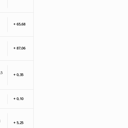
+
65,
68
+
87,
06
,5
+
0,
35
+
0,
10
x
+
5,
25