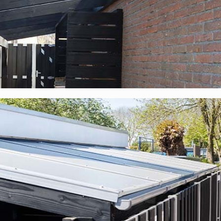
 sich gar keine Gedanken machen. Unsere opalweißen Platten la
rmutlich denken.
Polycarbonat-Stegplatten?
 zu einem sehr attraktiven Preis. Unsere Materialien wurden sorgfäl
pa. Des Weiteren erhalten Sie
10 Jahre Garantie
auf das komplet
l, die zu diesem Komplettdach gehören:
Entsprechen vollständig der Bauverordnung und verfügen über ein
len werden die Polycarbonatplatten auf der Unterkonstruktion
uns hergestellter EPDM-Streifen, der dank seiner Zusammensetzung
Unsere EPDM-Streifen halten viele Jahrzehnte lang;
hergestellter EPDM-Unterleggummi, der dank seiner Zusammensetz
 Unsere EPDM-Unterleggummis halten viele Jahrzehnte lang;
 Holzschraube mit Neopren-Ring;