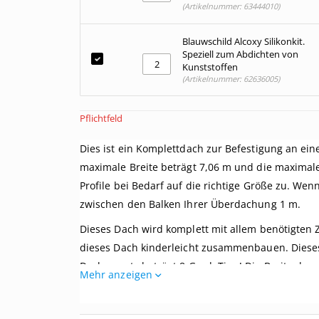
(Artikelnummer: 63444010)
Blauwschild Alcoxy Silikonkit.
Speziell zum Abdichten von
Kunststoffen
(Artikelnummer: 62636005)
Pflichtfeld
Dies ist ein Komplettdach zur Befestigung an ei
maximale Breite beträgt 7,06 m und die maximale
Profile bei Bedarf auf die richtige Größe zu. Wen
zwischen den Balken Ihrer Überdachung 1 m.
Dieses Dach wird komplett mit allem benötigten 
dieses Dach kinderleicht zusammenbauen. Dieses
Dachversatz beträgt 8 Grad. Tipp! Die Breite de
Mehr anzeigen
eine Breite von mindestens 65 mm aufweisen, kön
Ist das genau das, was Sie suchen? Hier können S