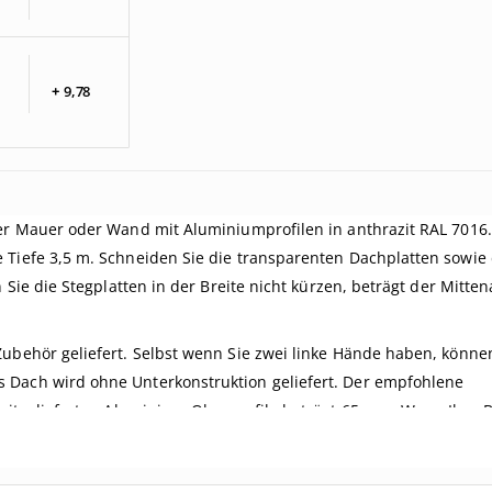
+
9,
78
ner Mauer oder Wand mit Aluminiumprofilen in anthrazit RAL 7016.
 Tiefe 3,5 m. Schneiden Sie die transparenten Dachplatten sowie 
n Sie die Stegplatten in der Breite nicht kürzen, beträgt der Mitte
Zubehör geliefert. Selbst wenn Sie zwei linke Hände haben, könne
 Dach wird ohne Unterkonstruktion geliefert. Der empfohlene
r mitgelieferten Aluminium-Oberprofile beträgt 65 mm. Wenn Ihre 
nen Sie sie von unten nicht sehen.
ie ein
Komplettdach nach Maß
zusammenstellen.