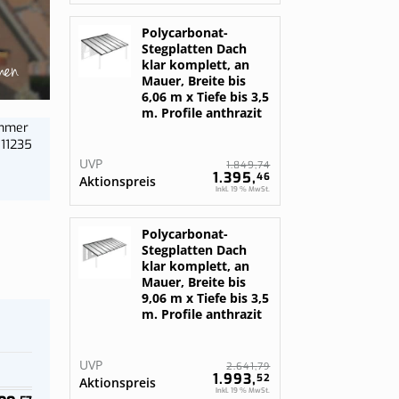
gurieren
gurieren
Bestelle jetzt
Polycarbonat-
Stegplatten Dach
men
klar komplett, an
Mauer, Breite bis
6,06 m x Tiefe bis 3,5
m. Profile anthrazit
ummer
11235
UVP
74
1.849,
1.395,
46
Aktionspreis
Inkl. 19 % MwSt.
Polycarbonat-
Stegplatten Dach
klar komplett, an
Mauer, Breite bis
9,06 m x Tiefe bis 3,5
m. Profile anthrazit
UVP
79
2.641,
1.993,
52
Aktionspreis
Inkl. 19 % MwSt.