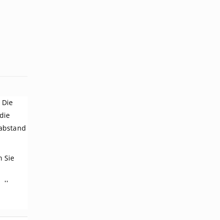
 Die
die
nabstand
n Sie
Balken