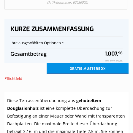
(Artikelnummer: 62636005)
KURZE ZUSAMMENFASSUNG
Ihre ausgewählten Optionen
Terrassenüberdachung
Auf
Gesamtbetrag
1.007,
96
aus
Vorrat
Douglasienholz,
Inkl. 19 % MwSt.
durchsichtig,
GRATIS MUSTERBOX
komplett,
an
Pflichtfeld
Mauer,
Breite
bis
3,16
Diese Terrassenüberdachung aus
gehobeltem
m
Douglasienholz
ist eine komplette Überdachung zur
x
Tiefe
Befestigung an einer Mauer oder Wand mit transparenten
bis
Dachplatten. Die maximale Breite dieser Überdachung
2,5
m.
beträgt 3,16 m und die maximale Tiefe 2,5 m. Sie können