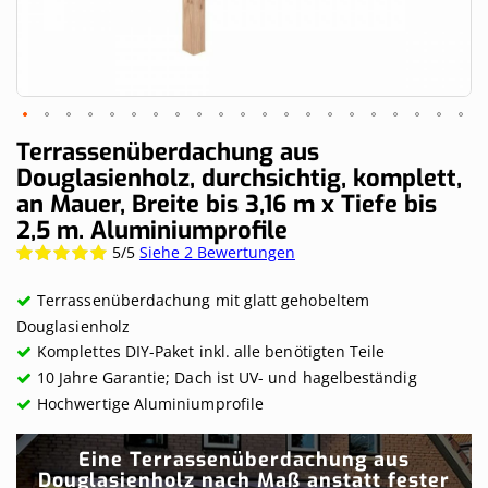
Skip
Terrassenüberdachung aus
to
Douglasienholz, durchsichtig, komplett,
the
an Mauer, Breite bis 3,16 m x Tiefe bis
beginning
of
2,5 m. Aluminiumprofile
the
5/5
Siehe 2 Bewertungen
Wertung:
images
100%
gallery
Terrassenüberdachung mit glatt gehobeltem
Douglasienholz
Komplettes DIY-Paket inkl. alle benötigten Teile
10 Jahre Garantie; Dach ist UV- und hagelbeständig
Hochwertige Aluminiumprofile
Eine Terrassenüberdachung aus
Douglasienholz nach Maß anstatt fester