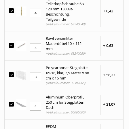
Tellerkopfschraube 6 x
120 mm T30 AR-
+
0,
42
Beschichtung,
Teilgewinde
(Artikelnummer: 68240040)
Rawl versenkter
Mauerdübel 10 x 112
+
0,
63
mm
(Artikelnummer: 68240050)
Polycarbonat-Stegplatte
X5-16, klar, 2,5 Meter x 98
+
56,
23
cm x 16 mm
(Artikelnummer: 32302005)
Aluminium Oberprofil,
250 cm für Stegplatten
+
21,
07
Dach
(Artikelnummer: 66065005)
EPDM-