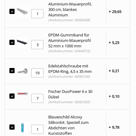
Aluminium-Mauerprofil,
300 cm, blankes
+
29,
65
Aluminium
(Artikelnummer: 66066008)
EPDM-Gummiband für
Aluminium-Mauerprofil
+
5,
25
52 mm x 1000 mm
(Artikelnummer: 63444010)
Edelstahlschraube mit
+
0,
21
EPDM-Ring, 4,5 x 35 mm
(Artikelnummer: 66065160)
Fischer DuoPower 6 x 30
+
0,
10
Dübel
(Artikelnummer: 66065305)
Blauwschild Alcoxy
Silikonkit. Speziell zum
+
9,
78
Abdichten von
Kunststoffen