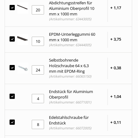
Abdichtungsstreifen für
+
1,
17
Aluminium Oberprofil 10
mm x 1000 mm
(Artikelnummer: 63443005)
EPDM-Unterleggummi 60
+
3,
75
mm x 1000 mm
(Artikelnummer: 63444005)
Selbstbohrende
Holzschraube 64 x 6,3
+
0,
38
mm mit EPDM-Ring
(Artikelnummer: 66065150)
Endstück für Aluminium
+
1,
04
Oberprofil
(Artikelnummer: 66071001)
Edelstahlschraube für
+
0,
11
Endstück
(Artikelnummer: 66072005)