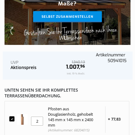
Maße?
SELBST ZUSAMMENSTELLEN
Gestalten Sie Ihr Terrassendach nach Ihren
Wünschen
Artikelnummer
50941015
UVP
13
1.340,
1.007,
96
Aktionspreis
Inkl. 19 % MwSt.
UNTEN SEHEN SIE IHR KOMPLETTES
TERRASSENÜBERDACHUNG.
Pfosten aus
Douglasienholz, gehobelt
+
77,
83
145 mm x 145 mm x 2400
mm
(Artikelnummer: 68204015)