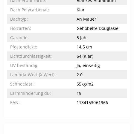
Blankes Aluminium
Klar
An Mauer
Gehobelte Douglasie
5 Jahr
14,5 cm
64 (Klar)
Ja, einseitig
2.0
55kg/m2
19
1134153061966