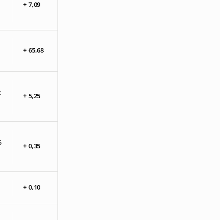
+
7,
09
+
65,
68
x
+
5,
25
5
+
0,
35
+
0,
10