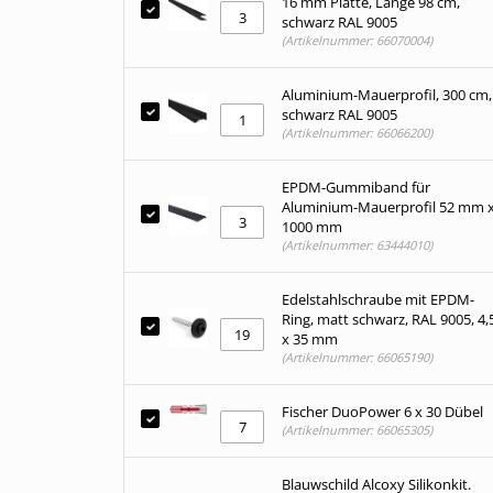
16 mm Platte, Länge 98 cm,
schwarz RAL 9005
(Artikelnummer: 66070004)
Aluminium-Mauerprofil, 300 cm,
schwarz RAL 9005
(Artikelnummer: 66066200)
EPDM-Gummiband für
Aluminium-Mauerprofil 52 mm 
1000 mm
(Artikelnummer: 63444010)
Edelstahlschraube mit EPDM-
Ring, matt schwarz, RAL 9005, 4,
x 35 mm
(Artikelnummer: 66065190)
Fischer DuoPower 6 x 30 Dübel
(Artikelnummer: 66065305)
Blauwschild Alcoxy Silikonkit.