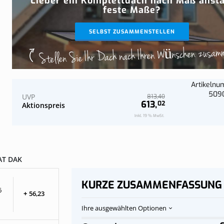
Lieber ein Komplettdach nach Maß ansta
Jetzt konfi
Jetzt konfi
Wand
Komplettes Dach an der Wand
feste Maße?
SELBST ZUSAMMENSTELLEN
Stellen Sie Ihr Dach nach Ihren Wünschen zusam
Artikeln
509
UVP
40
813,
613,
02
Aktionspreis
Inkl. 19 % MwSt.
T DAK
KURZE ZUSAMMENFASSUNG
6
+
56,
23
Ihre ausgewählten Optionen
Polycarbonat-
Auf