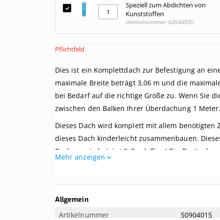
Speziell zum Abdichten von
Kunststoffen
(Artikelnummer: 62636005)
Pflichtfeld
Dies ist ein Komplettdach zur Befestigung an ei
maximale Breite beträgt 3,06 m und die maximale 
bei Bedarf auf die richtige Größe zu. Wenn Sie di
zwischen den Balken Ihrer Überdachung 1 Meter
Dieses Dach wird komplett mit allem benötigten 
dieses Dach kinderleicht zusammenbauen. Dieses
Dachversatz beträgt 8 Grad. Tipp! Die Breite de
Mehr anzeigen
eine Breite von mindestens 65 mm aufweisen, kön
Ist das genau das, was Sie suchen? Hier können S
Weitere
Sie suchen nach einem Komplettdach mit einer Un
Allgemein
Informationen
produziert? Diese finden Sie unter
Douglasienho
Artikelnummer
50904015