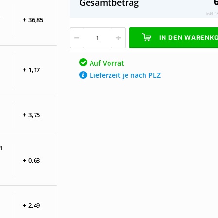
6
Gesamtbetrag
Stegplattendach
Vorrat
opalweiß
Inkl. 
n
+
36,
85
komplett,
an
IN DEN WARENK
Mauer,
Breite
bis
Auf Vorrat
3,06 m
+
1,
17
Lieferzeit je nach PLZ
x
Tiefe
bis
2,5
m.
+
3,
75
Profile
schwarz
4
+
0,
63
+
2,
49