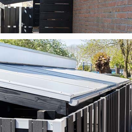
Polycarbonat-Stegplatten?
 zu einem sehr attraktiven Preis. Unsere Materialien wurden sorgfäl
pa. Des Weiteren erhalten Sie
10 Jahre Garantie
auf das komplet
l, die zu diesem Komplettdach gehören:
Entsprechen vollständig der Bauverordnung und verfügen über ein
len werden die Polycarbonatplatten auf der Unterkonstruktion
uns hergestellter EPDM-Streifen, der dank seiner Zusammensetzung
Unsere EPDM-Streifen halten viele Jahrzehnte lang;
hergestellter EPDM-Unterleggummi, der dank seiner Zusammensetz
 Unsere EPDM-Unterleggummis halten viele Jahrzehnte lang;
 Holzschraube mit Neopren-Ring;
 aber auch, um die Stegplatten an ihrem Platz zu halten;
um Befestigen der Endstücke;