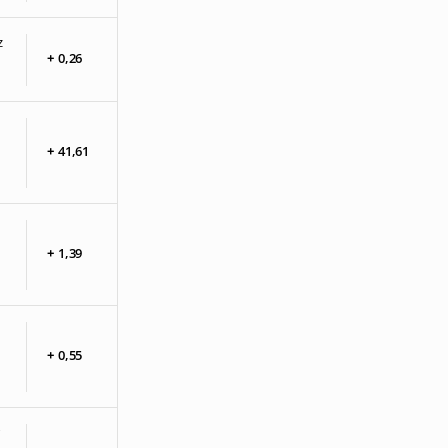
z
+
0,
26
+
41,
61
+
1,
39
+
0,
55