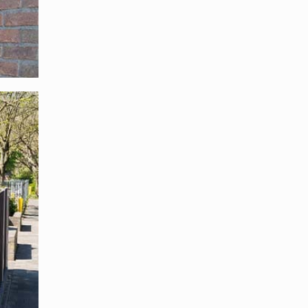
tig
te Dach.
e CE-
 die
ung die