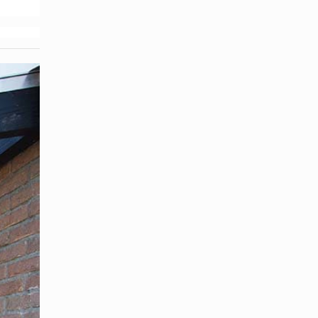
 m (dank
5 m und
enn Sie
er der
 sind
ießlich
dachung.
ie
a das
ssen