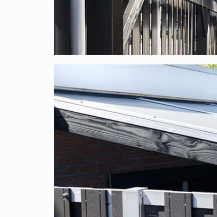
Woraus besteht dieses Komplettdach aus 
Bei XXL Direct finden Sie professionelle Qualität
ausgewählt und stammen ausschließlich aus Euro
Das Dach ist
UV- und hagelbeständig
.
Hierunter finden Sie eine Auflistung aller Artike
Polycarbonat X-Wall-Stegplatten 16 mm
: 
Kennzeichnung;
Aluminium- Oberprofile
: Mit diesen Profi
festgeklemmt;
EPDM- Abdichtungsstreifen
: Speziell bei 
Polycarbonatplatten nicht angreifen kann. 
EPDM-Unterleggummi
: Speziell bei uns 
Polycarbonatplatten nicht angreifen kann.
Selbstbohrende Holzschrauben
: Verzinkte
Aluminium-Endstück
: Dient als Abschluss,
Edelstahlschrauben
: Edelstahlschrauben z