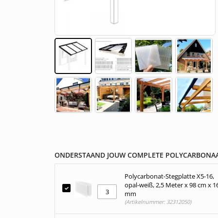
Gestalte dein eigenes Fotopaneel
Gegossen (GS)
Überdachung aus Polycarbonat
Pergola an der 
Montagematerial
Skip
to
the
beginning
ONDERSTAAND JOUW COMPLETE POLYCARBONAA
of
the
Polycarbonat-Stegplatte X5-16,
images
opal-weiß, 2,5 Meter x 98 cm x 1
gallery
mm
(Artikelnummer: 32312050)