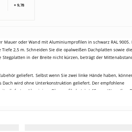
+
9,
78
ner Mauer oder Wand mit Aluminiumprofilen in schwarz RAL 9005. 
Tiefe 2,5 m. Schneiden Sie die opalweißen Dachplatten sowie die 
e Stegplatten in der Breite nicht kürzen, beträgt der Mittenabstan
.
Zubehör geliefert. Selbst wenn Sie zwei linke Hände haben, könne
 Dach wird ohne Unterkonstruktion geliefert. Der empfohlene
r mitgelieferten Aluminium-Oberprofile beträgt 65 mm. Wenn Ihre 
nen Sie sie von unten nicht sehen.
ie ein
Komplettdach nach Maß
zusammenstellen.
terkonstruktion aus Douglasienholz, speziell für Sie nach Maß
lz Terrassenüberdachung nach Maß
.