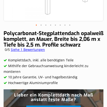
Skip
Polycarbonat-Stegplattendach opalweiß
to
komplett, an Mauer, Breite bis 2,06 m x
the
Tiefe bis 2,5 m. Profile schwarz
beginning
of
0/5
Siehe 1 Bewertungen
the
images
Komplettdach, inkl. alle benötigten Teile
gallery
Mithilfe der Gebrauchsanweisung kinderleicht zu
montieren
10 Jahre Garantie, UV- und hagelbeständig
Hochwertige Aluminiumprofile
Lieber ein Komplettdach nach Maß
anstatt feste Maße?