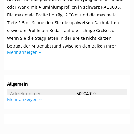
Mauer,
Breite
oder Wand mit Aluminiumprofilen in schwarz RAL 9005.
bis
Die maximale Breite beträgt 2,06 m und die maximale
2,06 m
x
Tiefe 2,5 m. Schneiden Sie die opalweißen Dachplatten
Tiefe
sowie die Profile bei Bedarf auf die richtige Größe zu.
bis
Wenn Sie die Stegplatten in der Breite nicht kürzen,
2,5
m.
beträgt der Mittenabstand zwischen den Balken Ihrer
Profile
Mehr anzeigen
Überdachung 1 Meter.
schwarz
Dieses Dach wird komplett mit allem benötigten Zubehör
geliefert. Selbst wenn Sie zwei linke Hände haben, können
Sie dieses Dach kinderleicht zusammenbauen. Dieses
Weitere
Allgemein
Dach wird ohne Unterkonstruktion geliefert. Der
Informationen
50904010
empfohlene Dachversatz beträgt 8 Grad. Tipp! Die Breite
Mehr anzeigen
der mitgelieferten Aluminium-Oberprofile beträgt 65 mm.
Allgemeine Eigenschaften
Wenn Ihre Balken eine Breite von mindestens 65 mm
aufweisen, können Sie sie von unten nicht sehen.
2.06
2.5
Ist das genau das, was Sie suchen? Hier können Sie ein