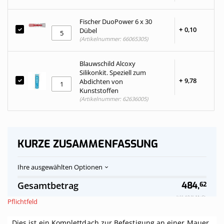
Fischer DuoPower 6 x 30
+
0,
10
Dübel
(Artikelnummer: 66065305)
Blauwschild Alcoxy
Silikonkit. Speziell zum
+
9,
78
Abdichten von
Kunststoffen
(Artikelnummer: 62636005)
KURZE ZUSAMMENFASSUNG
Ihre ausgewählten Optionen
Polycarbonat-
Auf
Gesamtbetrag
484,
62
Stegplattendach
Vorrat
opalweiß
Inkl. 19 % MwSt.
Pflichtfeld
komplett,
an
Dies ist ein Komplettdach zur Befestigung an einer Mauer