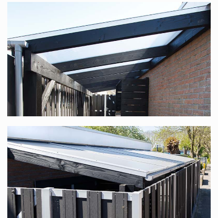
Komplettdach nach Maß
zusammenstellen.
Sie suchen nach einem Komplettdach mit einer
Unterkonstruktion aus Douglasienholz, speziell für Sie
nach Maß produziert? Diese finden Sie unter
Douglasienholz Terrassenüberdachung nach Maß
.
Polycarbonat-Komplettdach in vielen
verschiedenen Maßen
Dieses Komplettdach bieten wir in vielen verschiedenen
Maßen an. Die Standardbreite reicht von 1,06 m bis
12,06 m (dank unseres modularen Systems ist die Breite
stufenlos), die Tiefe ist in 6 Größen verfügbar: 2,5 m, 3 m,
3,5 m, 4 m, 4,5 m und 5 m. In jedem Fall haben Sie die
Wahl zwischen transparenten oder opalweißen Platten.
Bedenken Sie, dass Sie, wenn Sie mit mehreren Personen
an einem Tisch sitzen möchten, eine Tiefe von mindestens
3,5 m wählen sollten.