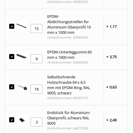
(Artikelnummer: 66064520)
EPDM-
Abdichtungsstreifen für
+
1,
17
Aluminium Oberprofil 10
mm x 1000 mm
(Artikelnummer: 63443005)
EPDM-Unterleggummi 60
+
3,
75
mm x 1000 mm
(Artikelnummer: 63444005)
Selbstbohrende
Holzschraube 64 x 6,5
+
0,
63
mm mit EPDM-Ring, RAL
9005, schwarz
(Artikelnummer: 66065157)
Endstück für Aluminium
Oberprofil, schwarz RAL
+
2,
49
9005
(Artikelnummer: 66071050)