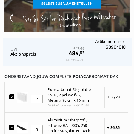
SELBST ZUSAMMENSTELLEN
Stellen Sie Ihr Dach nach Ihren Wünschen
zusammen
Artikelnummer
50904010
UVP
49
643,
484,
62
Aktionspreis
Inkl. 19 % MwSt.
ONDERSTAAND JOUW COMPLETE POLYCARBONAAT DAK
Polycarbonat-Stegplatte
X5-16, opal-weiß, 2,5
+
56,
23
Meter x 98 cm x 16 mm
(Artikelnummer: 32312050)
Aluminium Oberprofil,
schwarz RAL 9005, 250
+
36,
85
cm für Stegplatten Dach