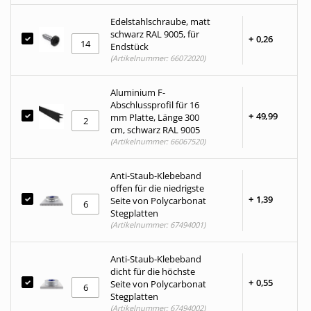
Edelstahlschraube, matt
schwarz RAL 9005, für
+
0,
26
Endstück
(Artikelnummer: 66072020)
Aluminium F-
Abschlussprofil für 16
+
49,
99
mm Platte, Länge 300
cm, schwarz RAL 9005
(Artikelnummer: 66067520)
Anti-Staub-Klebeband
offen für die niedrigste
+
1,
39
Seite von Polycarbonat
Stegplatten
(Artikelnummer: 67494001)
Anti-Staub-Klebeband
dicht für die höchste
+
0,
55
Seite von Polycarbonat
Stegplatten
(Artikelnummer: 67494002)