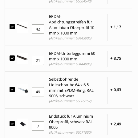
(Artikelnummer: 66064540)
EPDM-
Abdichtungsstreifen für
+
1,
17
Aluminium Oberprofil 10
mm x 1000 mm
(Artikelnummer: 63443005)
EPDM-Unterleggummi 60
+
3,
75
mm x 1000 mm
(Artikelnummer: 63444005)
Selbstbohrende
Holzschraube 64 x 6,5
+
0,
63
mm mit EPDM-Ring, RAL
9005, schwarz
(Artikelnummer: 66065157)
Endstück für Aluminium
Oberprofil, schwarz RAL
+
2,
49
9005
(Artikelnummer: 66071050)