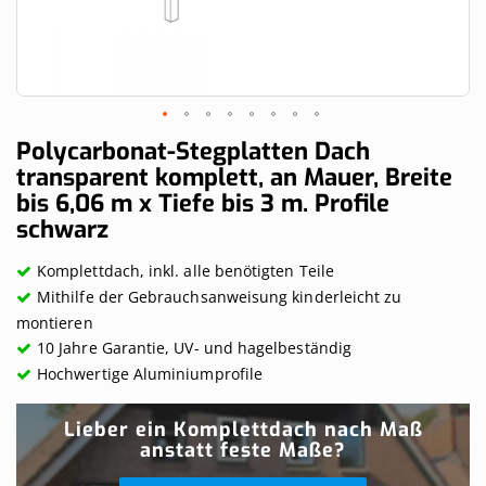
Skip
Polycarbonat-Stegplatten Dach
to
transparent komplett, an Mauer, Breite
the
bis 6,06 m x Tiefe bis 3 m. Profile
beginning
of
schwarz
the
images
Komplettdach, inkl. alle benötigten Teile
gallery
Mithilfe der Gebrauchsanweisung kinderleicht zu
montieren
10 Jahre Garantie, UV- und hagelbeständig
Hochwertige Aluminiumprofile
Lieber ein Komplettdach nach Maß
anstatt feste Maße?