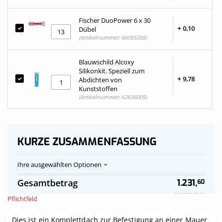
Fischer DuoPower 6 x 30
+
0,
10
Dübel
(Artikelnummer: 66065305)
Blauwschild Alcoxy
Silikonkit. Speziell zum
+
9,
78
Abdichten von
Kunststoffen
(Artikelnummer: 62636005)
KURZE ZUSAMMENFASSUNG
Ihre ausgewählten Optionen
Polycarbonat-
Auf
Gesamtbetrag
1.231,
60
Stegplatten
Vorrat
Dach
Inkl. 19 % MwSt.
Pflichtfeld
transparent
komplett,
Dies ist ein Komplettdach zur Befestigung an einer Mauer
an