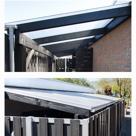
Komplettdach nach Maß
zusammenstellen.
Sie suchen nach einem Komplettdach mit einer
Unterkonstruktion aus Douglasienholz, speziell für Sie
nach Maß produziert? Diese finden Sie unter
Douglasienholz Terrassenüberdachung nach Maß
.
Polycarbonat-Komplettdach in vielen
verschiedenen Maßen
Dieses Komplettdach bieten wir in vielen verschiedenen
Maßen an. Die Standardbreite reicht von 1,06 m bis
12,06 m (dank unseres modularen Systems ist die Breite
stufenlos), die Tiefe ist in 6 Größen verfügbar, 2,5 m, 3 m,
3,5 m, 4 m, 4,5 m und 5 m. In jedem Fall haben Sie die
Wahl zwischen transparenten oder opalweißen Platten.
Bedenken Sie, dass Sie, wenn Sie mit mehreren Personen
an einem Tisch sitzen möchten, eine Tiefe von mindestens
3,5 m wählen sollten.