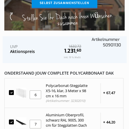
SELBST ZUSAMMENSTELLEN
Stellen Sie Ihr Dach nach Ihren Wünschen
zusammen
Artikelnummer
50901130
UVP
72
1.632,
1.231,
60
Aktionspreis
Inkl. 19 % MwSt.
ONDERSTAAND JOUW COMPLETE POLYCARBONAAT DAK
Polycarbonat-Stegplatte
X5-16, klar, 3 Meter x 98
+
67,
47
cm x 16 mm
(Artikelnummer: 32302010)
Aluminium Oberprofil,
schwarz RAL 9005, 300
+
44,
20
cm für Stegplatten Dach