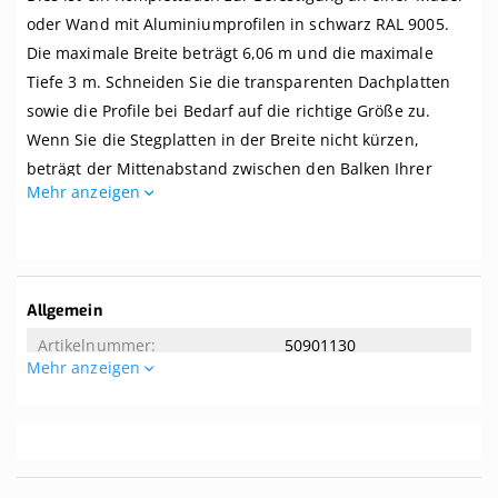
Mauer,
oder Wand mit Aluminiumprofilen in schwarz RAL 9005.
Breite
Die maximale Breite beträgt 6,06 m und die maximale
bis
6,06
Tiefe 3 m. Schneiden Sie die transparenten Dachplatten
m
sowie die Profile bei Bedarf auf die richtige Größe zu.
x
Wenn Sie die Stegplatten in der Breite nicht kürzen,
Tiefe
bis
beträgt der Mittenabstand zwischen den Balken Ihrer
3
Mehr anzeigen
Überdachung 1 Meter.
m.
Profile
Dieses Dach wird komplett mit allem benötigten Zubehör
schwarz
geliefert. Selbst wenn Sie zwei linke Hände haben, können
Sie dieses Dach kinderleicht zusammenbauen. Dieses
Weitere
Allgemein
Dach wird ohne Unterkonstruktion geliefert. Der
Informationen
50901130
empfohlene Dachversatz beträgt 8 Grad. Tipp! Die Breite
Mehr anzeigen
der mitgelieferten Aluminium-Oberprofile beträgt 65 mm.
Allgemeine Eigenschaften
Wenn Ihre Balken eine Breite von mindestens 65 mm
aufweisen, können Sie sie von unten nicht sehen.
6.06
3
Ist das genau das, was Sie suchen? Hier können Sie ein