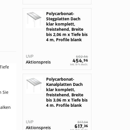
Polycarbonat-
Stegplatten Dach
klar komplett,
freistehend, Breite
bis 2,06 m x Tiefe bis
4 m, Profile blank
UVP
56
602,
454,
96
Aktionspreis
Inkl. 19 % MwSt.
Tiefe
Polycarbonat-
Kanalplatten Dach
klar komplett,
n Sie
freistehend, Breite
bis 3,06 m x Tiefe bis
4 m. Profile blank
Balken
UVP
04
817,
617,
36
Aktionspreis