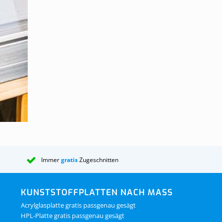
:
s guten
ngen
ben kann.
achung,
Immer
gratis
Zugeschnitten
KUNSTSTOFFPLATTEN NACH MASS
Acrylglasplatte gratis passgenau gesägt
HPL-Platte gratis passgenau gesägt