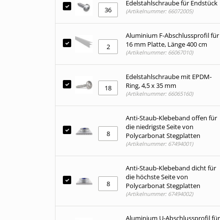
Edelstahlschraube für Endstück
(Artikelnummer: 66072005)
Aluminium F-Abschlussprofil für
16 mm Platte, Länge 400 cm
(Artikelnummer: 66067010)
Edelstahlschraube mit EPDM-
Ring, 4,5 x 35 mm
(Artikelnummer: 66065160)
Anti-Staub-Klebeband offen für
die niedrigste Seite von
Polycarbonat Stegplatten
(Artikelnummer: 67494001)
Anti-Staub-Klebeband dicht für
die höchste Seite von
Polycarbonat Stegplatten
(Artikelnummer: 67494002)
Aluminium U-Abschlussprofil für