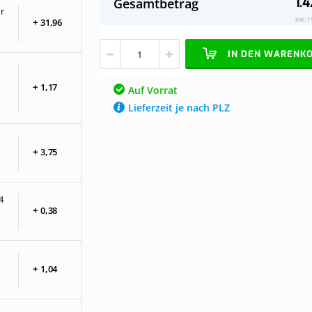
1.4
Gesamtbetrag
Stegplatten
Vorrat
r
Dach
Inkl. 
+
31,
96
opalweiß
komplett,
IN DEN WARENK
freistehend,
Breite
bis
+
1,
17
Auf Vorrat
8,06
Lieferzeit je nach PLZ
m
x
Tiefe
bis
+
3,
75
4
m.
Profile
blank
4
+
0,
38
+
1,
04