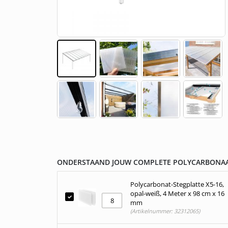
Gestalte dein eigenes Fotopaneel
Gegossen (GS)
Überdachung aus Polycarbonat
Pergola an der 
Montagematerial
Skip
to
the
beginning
ONDERSTAAND JOUW COMPLETE POLYCARBONAA
of
the
Polycarbonat-Stegplatte X5-16,
images
opal-weiß, 4 Meter x 98 cm x 16
gallery
mm
(Artikelnummer: 32312065)