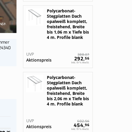
gurieren
gurieren
Bestelle jetzt
Polycarbonat-
Stegplatten Dach
men
opalweiß komplett,
freistehend, Breite
bis 1,06 m x Tiefe bis
4 m. Profile blank
ummer
24340
UVP
07
388,
292,
56
Aktionspreis
Inkl. 19 % MwSt.
Polycarbonat-
Stegplatten Dach
opalweiß komplett,
freistehend, Breite
bis 2,06 m x Tiefe bis
4 m. Profile blank
UVP
56
602,
454,
96
Aktionspreis
Inkl. 19 % MwSt.