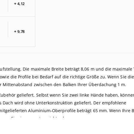
+
4,
12
+
9,
78
Aufstellung. Die maximale Breite beträgt 8,06 m und die maximale 
wie die Profile bei Bedarf auf die richtige Größe zu. Wenn Sie die
 der Mittenabstand zwischen den Balken Ihrer Überdachung 1 m.
Zubehör geliefert. Selbst wenn Sie zwei linke Hände haben, könne
 Dach wird ohne Unterkonstruktion geliefert. Der empfohlene
r mitgelieferten Aluminium-Oberprofile beträgt 65 mm. Wenn Ihre 
nen Sie sie von unten nicht sehen.
e die Übersicht über alle
Freistehde Komplettdächer
(also ohne