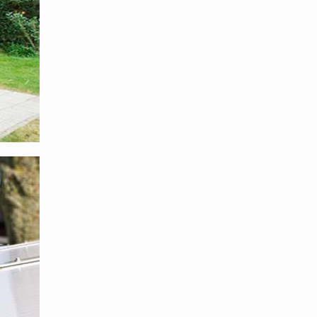
tig
te Dach.
e CE-
 die
ung die