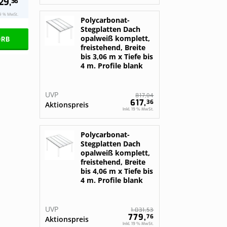
29,
36
19 % MwSt.
Polycarbonat-
Stegplatten Dach
opalweiß komplett,
ORB
freistehend, Breite
bis 3,06 m x Tiefe bis
4 m. Profile blank
UVP
04
817,
617,
36
Aktionspreis
Inkl. 19 % MwSt.
Polycarbonat-
Stegplatten Dach
opalweiß komplett,
freistehend, Breite
bis 4,06 m x Tiefe bis
4 m. Profile blank
UVP
53
1.031,
779,
76
Aktionspreis
Inkl. 19 % MwSt.