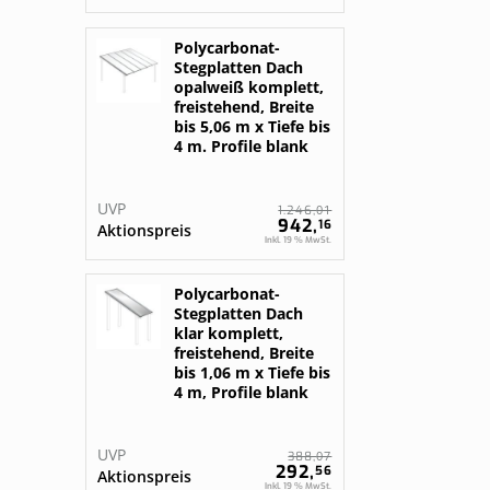
Polycarbonat-
Stegplatten Dach
opalweiß komplett,
freistehend, Breite
bis 5,06 m x Tiefe bis
4 m. Profile blank
UVP
01
1.246,
942,
16
Aktionspreis
Inkl. 19 % MwSt.
Polycarbonat-
Stegplatten Dach
klar komplett,
freistehend, Breite
bis 1,06 m x Tiefe bis
4 m, Profile blank
UVP
07
388,
292,
56
Aktionspreis
Inkl. 19 % MwSt.