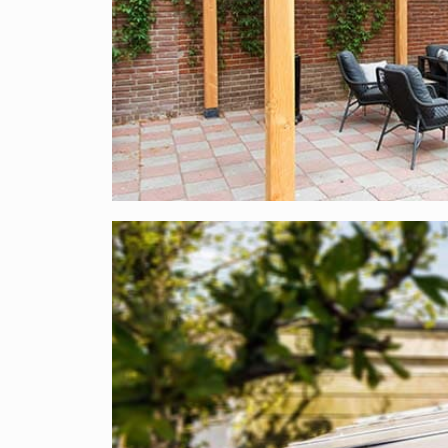
55 % des Lichts durch, also viel mehr, als Sie ve
Woraus besteht dieses Komplettdach aus 
Bei XXL Direct finden Sie professionelle Qualität
ausgewählt und stammen ausschließlich aus Euro
Das Dach ist
UV- und hagelbeständig
.
Hierunter finden Sie eine Auflistung aller Artike
Polycarbonat X-Wall-Stegplatten 16 mm
: 
Kennzeichnung;
Aluminium- Oberprofile
: Mit diesen Profi
festgeklemmt;
EPDM- Abdichtungsstreifen
: Speziell bei 
Polycarbonatplatten nicht angreifen kann. 
EPDM-Unterleggummi
: Speziell bei uns 
Polycarbonatplatten nicht angreifen kann.
Selbstbohrende Holzschrauben
: Verzinkte
Aluminium-Endstück
: Dient als Abschluss,