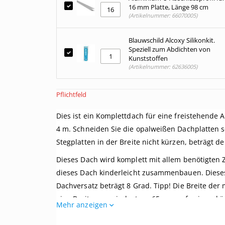
16 mm Platte, Länge 98 cm
(Artikelnummer: 66070005)
Blauwschild Alcoxy Silikonkit.
Speziell zum Abdichten von
Kunststoffen
(Artikelnummer: 62636005)
Pflichtfeld
Dies ist ein Komplettdach für eine freistehende 
4 m. Schneiden Sie die opalweißen Dachplatten so
Stegplatten in der Breite nicht kürzen, beträgt
Dieses Dach wird komplett mit allem benötigten 
dieses Dach kinderleicht zusammenbauen. Dieses
Dachversatz beträgt 8 Grad. Tipp! Die Breite de
eine Breite von mindestens 65 mm aufweisen, kön
Mehr anzeigen
Ist das genau das, was Sie suchen? Hier finden Si