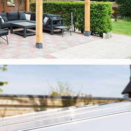
rmutlich denken.
Polycarbonat-Stegplatten?
 zu einem sehr attraktiven Preis. Unsere Materialien wurden sorgfäl
pa. Des Weiteren erhalten Sie
10 Jahre Garantie
auf das komplet
l, die zu diesem Komplettdach gehören:
Entsprechen vollständig der Bauverordnung und verfügen über ein
len werden die Polycarbonatplatten auf der Unterkonstruktion
uns hergestellter EPDM-Streifen, der dank seiner Zusammensetzung
Unsere EPDM-Streifen halten viele Jahrzehnte lang;
hergestellter EPDM-Unterleggummi, der dank seiner Zusammensetz
 Unsere EPDM-Unterleggummis halten viele Jahrzehnte lang;
 Holzschraube mit Neopren-Ring;
 aber auch, um die Stegplatten an ihrem Platz zu halten;