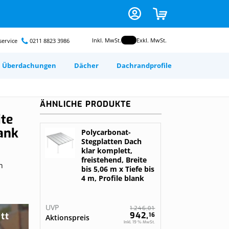
Zum
CART
Inhalt
springen
Inkl. MwSt.
Exkl. MwSt.
ervice
0211 8823 3986
Überdachungen
Dächer
Dachrandprofile
odruck auf
ond
image
ir ihr Dach
ium
nsch selbst
ÄHNLICHE PRODUKTE
ite
en
 foto
lank
Polycarbonat-
n
Stegplatten Dach
gurieren
klar komplett,
 dein
freistehend, Breite
n
r
ele mit
bis 5,06 m x Tiefe bis
 dein
e deine
4 m, Profile blank
rten
Gratis nach Maß
angefertigt
neel
chung
UVP
01
n
n
1.246,
Kunststofplatten
tt
942,
16
Aktionspreis
Inkl. 19 % MwSt.