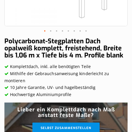
Skip
Polycarbonat-Stegplatten Dach
to
opalweiß komplett, freistehend, Breite
the
bis 1,06 m x Tiefe bis 4 m. Profile blank
beginning
of
the
Komplettdach, inkl. alle benötigten Teile
images
Mithilfe der Gebrauchsanweisung kinderleicht zu
gallery
montieren
10 Jahre Garantie, UV- und hagelbeständig
Hochwertige Aluminiumprofile
Lieber ein Komplettdach nach Maß
anstatt feste Maße?
SELBST ZUSAMMENSTELLEN