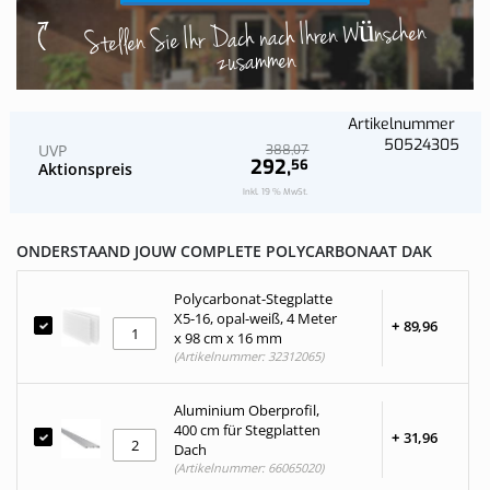
Stellen Sie Ihr Dach nach Ihren Wünschen
zusammen
Artikelnummer
50524305
UVP
07
388,
292,
56
Aktionspreis
Inkl. 19 % MwSt.
ONDERSTAAND JOUW COMPLETE POLYCARBONAAT DAK
Polycarbonat-Stegplatte
X5-16, opal-weiß, 4 Meter
+
89,
96
x 98 cm x 16 mm
(Artikelnummer: 32312065)
Aluminium Oberprofil,
400 cm für Stegplatten
+
31,
96
Dach
(Artikelnummer: 66065020)