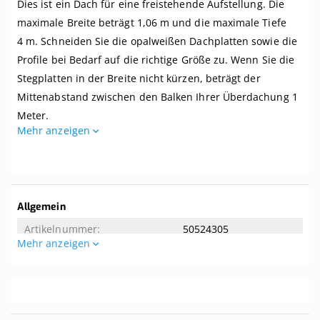
Dies ist ein Dach für eine freistehende Aufstellung. Die
freistehend,
Breite
maximale Breite beträgt 1,06 m und die maximale Tiefe
bis
4 m. Schneiden Sie die opalweißen Dachplatten sowie die
1,06
m
Profile bei Bedarf auf die richtige Größe zu. Wenn Sie die
x
Stegplatten in der Breite nicht kürzen, beträgt der
Tiefe
Mittenabstand zwischen den Balken Ihrer Überdachung 1
bis
4
Meter.
m.
Mehr anzeigen
Profile
Dieses Dach wird komplett mit allem benötigten Zubehör
blank
geliefert. Selbst wenn Sie zwei linke Hände haben, können
Sie dieses Dach kinderleicht zusammenbauen. Dieses
Dach wird ohne Unterkonstruktion geliefert. Der
Weitere
Allgemein
empfohlene Dachversatz beträgt 8 Grad. Tipp! Die Breite
Informationen
50524305
der mitgelieferten Aluminium-Oberprofile beträgt 65 mm.
Mehr anzeigen
Wenn Ihre Balken eine Breite von mindestens 65 mm
Allgemeine Eigenschaften
aufweisen, können Sie sie von unten nicht sehen.
1.06
Ist das genau das, was Sie suchen? Hier finden Sie die
4
Übersicht über alle
Freistehde Komplettdächer
(also ohne