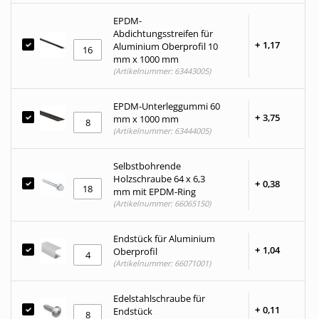
EPDM-
Abdichtungsstreifen für
+
1,
17
Aluminium Oberprofil 10
mm x 1000 mm
(Artikelnummer: 63443005)
EPDM-Unterleggummi 60
+
3,
75
mm x 1000 mm
(Artikelnummer: 63444005)
Selbstbohrende
Holzschraube 64 x 6,3
+
0,
38
mm mit EPDM-Ring
(Artikelnummer: 66065150)
Endstück für Aluminium
+
1,
04
Oberprofil
(Artikelnummer: 66071001)
Edelstahlschraube für
+
0,
11
Endstück