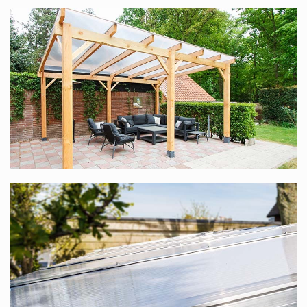
Unterkonstruktion) und hier unsere kompletten
Terrassenüberdachungen aus Douglasienholz
.
Polycarbonat-Komplettdach in vielen
verschiedenen Maßen
Dieses Komplettdach bieten wir in vielen verschiedenen
Maßen an. Die Standardbreite reicht von 1,06 m bis
12,06 m (dank unseres modularen Systems ist die Breite
stufenlos), die Tiefe ist in 6 Größen verfügbar: 2,5 m, 3 m,
3,5 m, 4 m, 4,5 m und 5 m. In jedem Fall haben Sie die
Wahl zwischen transparenten oder opalweißen Platten.
Bedenken Sie, dass Sie, wenn Sie mit mehreren Personen
an einem Tisch sitzen möchten, eine Tiefe von mindestens
3,5 m wählen sollten.
Transparente oder opalweiße Polycarbonat-
Stegplatten?
Wir haben einen ganz einfachen Ratschlag für Sie. Wenn