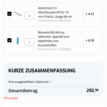
Aluminium U-
Abschlussprofil für 16
+
4,
12
mm Platte, Länge 98 cm
(Artikelnummer: 66070005)
Blauwschild Alcoxy
Silikonkit. Speziell zum
+
9,
78
Abdichten von
Kunststoffen
(Artikelnummer: 62636005)
KURZE ZUSAMMENFASSUNG
Ihre ausgewählten Optionen
Polycarbonat-
Auf
Gesamtbetrag
292,
56
Stegplatten
Vorrat
Dach
Inkl. 19 % MwSt.
Pflichtfeld
opalweiß
komplett,