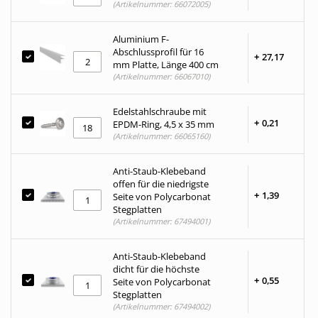
(Artikelnummer: 66072005)
Aluminium F-
Abschlussprofil für 16
+
27,
17
mm Platte, Länge 400 cm
(Artikelnummer: 66067010)
Edelstahlschraube mit
+
0,
21
EPDM-Ring, 4,5 x 35 mm
(Artikelnummer: 66065160)
Anti-Staub-Klebeband
offen für die niedrigste
+
1,
39
Seite von Polycarbonat
Stegplatten
(Artikelnummer: 67494001)
Anti-Staub-Klebeband
dicht für die höchste
+
0,
55
Seite von Polycarbonat
Stegplatten
(Artikelnummer: 67494002)