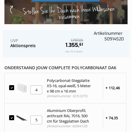
Stellen Sie Ihr Dach nach Ihren Wünschen
zusammen
Artikelnummer
50914520
UVP
05
1.797,
1.355,
61
Aktionspreis
Inkl. 19 % MwSt.
ONDERSTAAND JOUW COMPLETE POLYCARBONAAT DAK
Polycarbonat-Stegplatte
X5-16, opal-weiß, 5 Meter
+
112,
46
x 98 cm x 16 mm
(Artikelnummer: 32312075)
Aluminium Oberprofil,
anthrazit RAL 7016, 500
+
74,
35
cm für Stegplatten Dach
(Artikelnummer: 66064120)