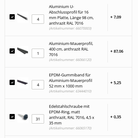
Aluminium U-
Abschlussprofil für 16
+
7,
09
mm Platte, Länge 98 cm,
anthrazit RAL 7016
(Artikelnummer: 66070003)
Aluminium-Mauerprofil,
400 cm, anthrazit RAL
+
87,
06
7016
(Artikelnummer: 66066120)
EPDM-Gummiband für
Aluminium-Mauerprofil
+
5,
25
52 mm x 1000 mm
(Artikelnummer: 63444010)
Edelstahlschraube mit
EPDM-Ring, matt
+
0,
35
anthrazit, RAL 7016, 4,5 x
35 mm
(Artikelnummer: 66065170)