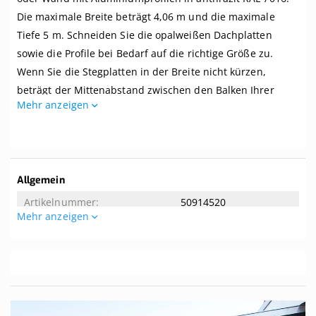
Breite
Die maximale Breite beträgt 4,06 m und die maximale
bis
4,06
Tiefe 5 m. Schneiden Sie die opalweißen Dachplatten
m
sowie die Profile bei Bedarf auf die richtige Größe zu.
x
Wenn Sie die Stegplatten in der Breite nicht kürzen,
Tiefe
bis
beträgt der Mittenabstand zwischen den Balken Ihrer
5
Mehr anzeigen
Überdachung 1 Meter.
m.
Profile
Dieses Dach wird komplett mit allem benötigten Zubehör
anthrazit
geliefert. Selbst wenn Sie zwei linke Hände haben, können
Sie dieses Dach kinderleicht zusammenbauen. Dieses
Weitere
Allgemein
Dach wird ohne Unterkonstruktion geliefert. Der
Informationen
50914520
empfohlene Dachversatz beträgt 8 Grad. Tipp! Die Breite
Mehr anzeigen
der mitgelieferten Aluminium-Oberprofile beträgt 65 mm.
Allgemeine Eigenschaften
Wenn Ihre Balken eine Breite von mindestens 65 mm
aufweisen, können Sie sie von unten nicht sehen.
4.06
5
Ist das genau das, was Sie suchen? Hier können Sie ein
Komplettdach nach Maß
zusammenstellen.