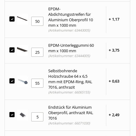
EPDM-
Abdichtungsstreifen für
+
1,
17
Aluminium Oberprofil 10
mm x 1000 mm
(Artikelnummer: 63443005)
EPDM-Unterleggummi 60
+
3,
75
mm x 1000 mm
(Artikelnummer: 63444005)
Selbstbohrende
Holzschraube 64 x 6,5
+
0,
63
mm mit EPDM-Ring, RAL
7016, anthrazit
(Artikelnummer: 66065155)
Endstück für Aluminium
Oberprofil, anthrazit RAL
+
2,
49
7016
(Artikelnummer: 66071030)