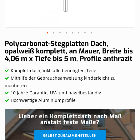
Skip
Polycarbonat-Stegplatten Dach,
to
opalweiß komplett, an Mauer, Breite bis
the
4,06 m x Tiefe bis 5 m. Profile anthrazit
beginning
of
the
Komplettdach, inkl. alle benötigten Teile
images
Mithilfe der Gebrauchsanweisung kinderleicht zu
gallery
montieren
10 Jahre Garantie, UV- und hagelbeständig
Hochwertige Aluminiumprofile
Lieber ein Komplettdach nach Maß
anstatt feste Maße?
SELBST ZUSAMMENSTELLEN