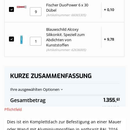
Fischer DuoPower 6 x 30
+
0,
10
Dübel
(Artikelnummer: 66065305)
Blauwschild Alcoxy
Silikonkit. Speziell zum
+
9,
78
Abdichten von
Kunststoffen
(Artikelnummer: 62636005)
KURZE ZUSAMMENFASSUNG
Ihre ausgewählten Optionen
Polycarbonat-
Auf
Gesamtbetrag
1.355,
61
Stegplatten
Vorrat
Dach,
Inkl. 19 % MwSt.
Pflichtfeld
opalweiß
komplett,
Dies ist ein Komplettdach zur Befestigung an einer Mauer
an
Mauer,
oder Wand mit Aluminiumprofilen in anthrazit RAL 7016.