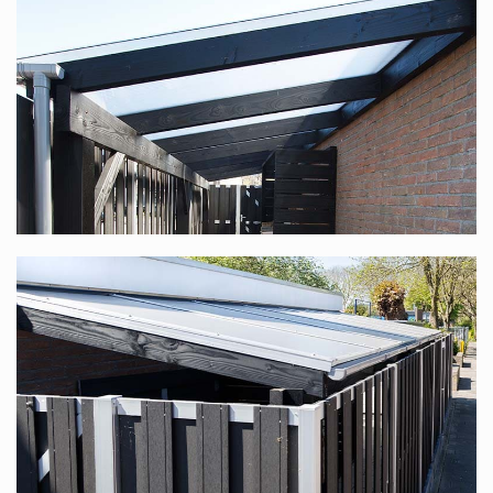
Sie suchen nach einem Komplettdach mit einer
Unterkonstruktion aus Douglasienholz, speziell für Sie
nach Maß produziert? Diese finden Sie unter
Douglasienholz Terrassenüberdachung nach Maß
.
Polycarbonat-Komplettdach in vielen
verschiedenen Maßen
Dieses Komplettdach bieten wir in vielen verschiedenen
Maßen an. Die Standardbreite reicht von 1,06 m bis
12,06 m (dank unseres modularen Systems ist die Breite
stufenlos), die Tiefe ist in 6 Größen verfügbar: 2,5 m, 3 m,
3,5 m, 4 m, 4,5 m und 5 m. In jedem Fall haben Sie die
Wahl zwischen transparenten oder opalweißen Platten.
Bedenken Sie, dass Sie, wenn Sie mit mehreren Personen
an einem Tisch sitzen möchten, eine Tiefe von mindestens
3,5 m wählen sollten.