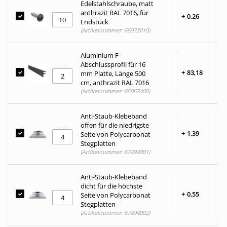
Edelstahlschraube, matt
anthrazit RAL 7016, für
+
0,
26
Endstück
(Artikelnummer: 66072010)
Aluminium F-
Abschlussprofil für 16
+
83,
18
mm Platte, Länge 500
cm, anthrazit RAL 7016
(Artikelnummer: 66067400)
Anti-Staub-Klebeband
offen für die niedrigste
+
1,
39
Seite von Polycarbonat
Stegplatten
(Artikelnummer: 67494001)
Anti-Staub-Klebeband
dicht für die höchste
+
0,
55
Seite von Polycarbonat
Stegplatten
(Artikelnummer: 67494002)