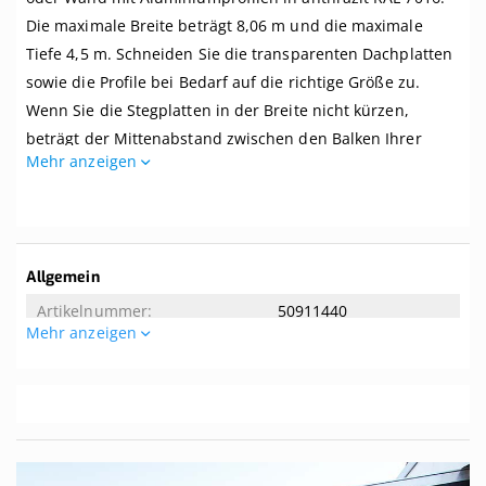
Breite
Die maximale Breite beträgt 8,06 m und die maximale
bis
8,06
Tiefe 4,5 m. Schneiden Sie die transparenten Dachplatten
m
sowie die Profile bei Bedarf auf die richtige Größe zu.
x
Wenn Sie die Stegplatten in der Breite nicht kürzen,
Tiefe
bis
beträgt der Mittenabstand zwischen den Balken Ihrer
4,5
Mehr anzeigen
Überdachung 1 m.
m.
Profile
Dieses Dach wird komplett mit allem benötigten Zubehör
anthrazit
geliefert. Selbst wenn Sie zwei linke Hände haben, können
Sie dieses Dach kinderleicht zusammenbauen. Dieses
Weitere
Allgemein
Dach wird ohne Unterkonstruktion geliefert. Der
Informationen
50911440
empfohlene Dachversatz beträgt 8 Grad. Tipp! Die Breite
Mehr anzeigen
der mitgelieferten Aluminium-Oberprofile beträgt 65 mm.
Allgemeine Eigenschaften
Wenn Ihre Balken eine Breite von mindestens 65 mm
aufweisen, können Sie sie von unten nicht sehen.
8.06
4.5
Ist das genau das, was Sie suchen? Hier können Sie ein
Komplettdach nach Maß
zusammenstellen.