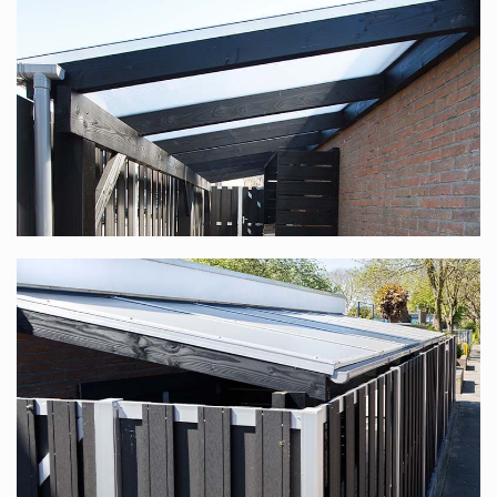
Sie suchen nach einem Komplettdach mit einer
Unterkonstruktion aus Douglasienholz, speziell für Sie
nach Maß produziert? Diese finden Sie unter
Douglasienholz Terrassenüberdachung nach Maß
.
Polycarbonat-Komplettdach in vielen
verschiedenen Maßen
Dieses Komplettdach bieten wir in vielen verschiedenen
Maßen an. Die Standardbreite reicht von 1,06 m bis
12,06 m (dank unseres modularen Systems ist die Breite
stufenlos), die Tiefe ist in 6 Größen verfügbar, 2,5 m, 3 m,
3,5 m, 4 m, 4,5 m und 5 m. In jedem Fall haben Sie die
Wahl zwischen transparenten oder opalweißen Platten.
Bedenken Sie, dass Sie, wenn Sie mit mehreren Personen
an einem Tisch sitzen möchten, eine Tiefe von mindestens
3,5 m wählen sollten.