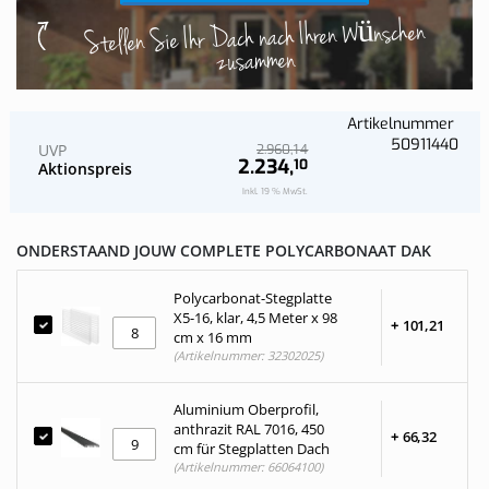
Stellen Sie Ihr Dach nach Ihren Wünschen
zusammen
Artikelnummer
50911440
UVP
14
2.960,
2.234,
10
Aktionspreis
Inkl. 19 % MwSt.
ONDERSTAAND JOUW COMPLETE POLYCARBONAAT DAK
Polycarbonat-Stegplatte
X5-16, klar, 4,5 Meter x 98
+
101,
21
cm x 16 mm
(Artikelnummer: 32302025)
Aluminium Oberprofil,
anthrazit RAL 7016, 450
+
66,
32
cm für Stegplatten Dach
(Artikelnummer: 66064100)