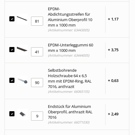
EPDM-
Abdichtungsstreifen für
+
1,
17
Aluminium Oberprofil 10
mm x 1000 mm
(Artikelnummer: 63443005)
EPDM-Unterleggummi 60
+
3,
75
mm x 1000 mm
(Artikelnummer: 63444005)
Selbstbohrende
Holzschraube 64 x 6,5
+
0,
63
mm mit EPDM-Ring, RAL
7016, anthrazit
(Artikelnummer: 66065155)
Endstück für Aluminium
Oberprofil, anthrazit RAL
+
2,
49
7016
(Artikelnummer: 66071030)