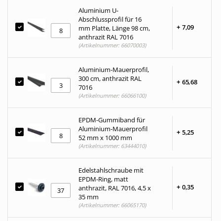
Aluminium U-
Abschlussprofil für 16
+
7,
09
mm Platte, Länge 98 cm,
anthrazit RAL 7016
(Artikelnummer: 66070003)
Aluminium-Mauerprofil,
300 cm, anthrazit RAL
+
65,
68
7016
(Artikelnummer: 66066100)
EPDM-Gummiband für
Aluminium-Mauerprofil
+
5,
25
52 mm x 1000 mm
(Artikelnummer: 63444010)
Edelstahlschraube mit
EPDM-Ring, matt
+
0,
35
anthrazit, RAL 7016, 4,5 x
35 mm
(Artikelnummer: 66065170)