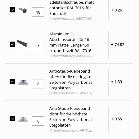
Edelstahlschraube, matt
anthrazit RAL 7016, für
+
0,
26
Endstück
(Artikelnummer: 66072010)
Aluminium F-
Abschlussprofil für 16
+
74,
87
mm Platte, Länge 450
cm, anthrazit RAL 7016
(Artikelnummer: 66067380)
Anti-Staub-Klebeband
offen für die niedrigste
+
1,
39
Seite von Polycarbonat
Stegplatten
(Artikelnummer: 67494001)
Anti-Staub-Klebeband
dicht für die höchste
+
0,
55
Seite von Polycarbonat
Stegplatten
(Artikelnummer: 67494002)