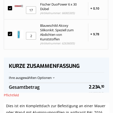
Fischer DuoPower 6 x 30
+
0,
10
Dübel
(Artikelnummer: 66065305)
Blauwschild Alcoxy
Silikonkit. Speziell zum
+
9,
78
Abdichten von
Kunststoffen
(Artikelnummer: 62636005)
KURZE ZUSAMMENFASSUNG
Ihre ausgewählten Optionen
Polycarbonat-
Auf
Gesamtbetrag
2.234,
10
Stegplatten
Vorrat
Dach
Inkl. 19 % MwSt.
Pflichtfeld
klar
komplett,
Dies ist ein Komplettdach zur Befestigung an einer Mauer
an
Mauer,
oder Wand mit Aluminiumprofilen in anthrazit RAL 7016.