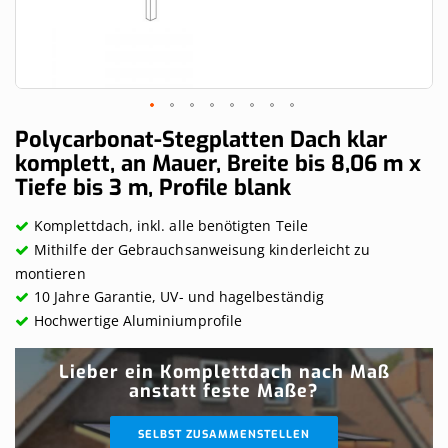
Skip
Polycarbonat-Stegplatten Dach klar
to
komplett, an Mauer, Breite bis 8,06 m x
the
Tiefe bis 3 m, Profile blank
beginning
of
the
Komplettdach, inkl. alle benötigten Teile
images
Mithilfe der Gebrauchsanweisung kinderleicht zu
gallery
montieren
10 Jahre Garantie, UV- und hagelbeständig
Hochwertige Aluminiumprofile
Lieber ein Komplettdach nach Maß
anstatt feste Maße?
SELBST ZUSAMMENSTELLEN