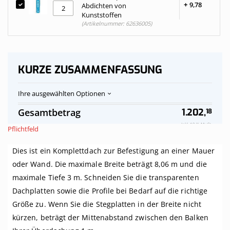
+
9,
78
Abdichten von
Kunststoffen
(Artikelnummer: 62636005)
KURZE ZUSAMMENFASSUNG
Ihre ausgewählten Optionen
Polycarbonat-
Auf
Gesamtbetrag
1.202,
18
Stegplatten
Vorrat
Dach
Inkl. 19 % MwSt.
Pflichtfeld
klar
komplett,
Dies ist ein Komplettdach zur Befestigung an einer Mauer
an
Mauer,
oder Wand. Die maximale Breite beträgt 8,06 m und die
Breite
maximale Tiefe 3 m. Schneiden Sie die transparenten
bis
8,06
Dachplatten sowie die Profile bei Bedarf auf die richtige
m
Größe zu. Wenn Sie die Stegplatten in der Breite nicht
x
kürzen, beträgt der Mittenabstand zwischen den Balken
Tiefe
bis