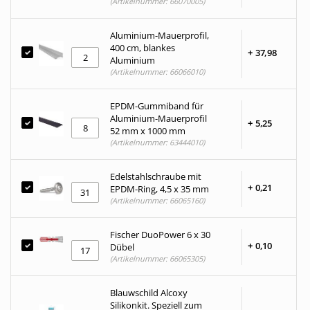
(Artikelnummer: 66070005)
Aluminium-Mauerprofil,
400 cm, blankes
+
37,
98
Aluminium
(Artikelnummer: 66066010)
EPDM-Gummiband für
Aluminium-Mauerprofil
+
5,
25
52 mm x 1000 mm
(Artikelnummer: 63444010)
Edelstahlschraube mit
+
0,
21
EPDM-Ring, 4,5 x 35 mm
(Artikelnummer: 66065160)
Fischer DuoPower 6 x 30
+
0,
10
Dübel
(Artikelnummer: 66065305)
Blauwschild Alcoxy
Silikonkit. Speziell zum