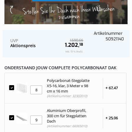
Stellen Sie Ihr Dach nach Ihren Wünschen
zusammen
Artikelnummer
50921140
UVP
66
1.590,
1.202,
18
Aktionspreis
Inkl. 19 % MwSt.
ONDERSTAAND JOUW COMPLETE POLYCARBONAAT DAK
Polycarbonat-Stegplatte
X5-16, klar, 3 Meter x 98
+
67,
47
cm x 16 mm
(Artikelnummer: 32302010)
Aluminium Oberprofil,
300 cm für Stegplatten
+
25,
06
Dach
(Artikelnummer: 66065010)