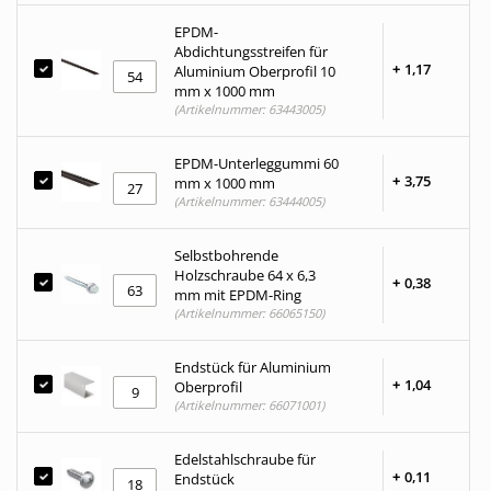
EPDM-
Abdichtungsstreifen für
+
1,
17
Aluminium Oberprofil 10
mm x 1000 mm
(Artikelnummer: 63443005)
EPDM-Unterleggummi 60
+
3,
75
mm x 1000 mm
(Artikelnummer: 63444005)
Selbstbohrende
Holzschraube 64 x 6,3
+
0,
38
mm mit EPDM-Ring
(Artikelnummer: 66065150)
Endstück für Aluminium
+
1,
04
Oberprofil
(Artikelnummer: 66071001)
Edelstahlschraube für
+
0,
11
Endstück