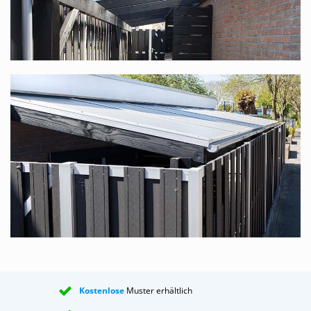
Polycarbonat-Komplettdach in vielen
verschiedenen Maßen
Dieses Komplettdach bieten wir in vielen verschiedenen
Maßen an. Die Standardbreite reicht von 1,06 m bis
12,06 m (dank unseres modularen Systems ist die Breite
stufenlos), die Tiefe ist in 6 Größen verfügbar, 2,5 m, 3 m,
3,5 m, 4 m, 4,5 m und 5 m. In jedem Fall haben Sie die
Wahl zwischen transparenten oder opalweißen Platten.
Bedenken Sie, dass Sie, wenn Sie mit mehreren Personen
an einem Tisch sitzen möchten, eine Tiefe von mindestens
3,5 m wählen sollten.
Transparente oder opalweiße Polycarbonat-
Stegplatten?
Wir haben einen ganz einfachen Ratschlag für Sie. Wenn
Sie das Dach für eine Überdachung nutzen möchten,
unter der Sie sitzen möchten, raten wir Ihnen Folgendes:
Kostenlose
Muster erhältlich
Ist Ihre Terrasse nach NW bis NO ausgerichtet, wählen Sie