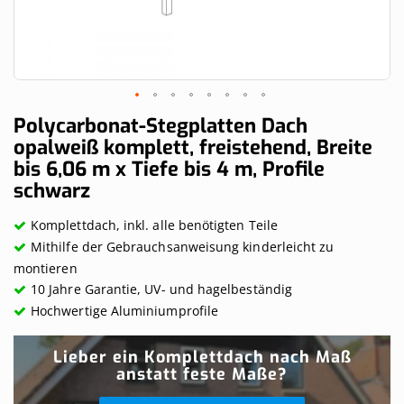
Skip
Polycarbonat-Stegplatten Dach
to
opalweiß komplett, freistehend, Breite
the
bis 6,06 m x Tiefe bis 4 m, Profile
beginning
of
schwarz
the
images
Komplettdach, inkl. alle benötigten Teile
gallery
Mithilfe der Gebrauchsanweisung kinderleicht zu
montieren
10 Jahre Garantie, UV- und hagelbeständig
Hochwertige Aluminiumprofile
Lieber ein Komplettdach nach Maß
anstatt feste Maße?