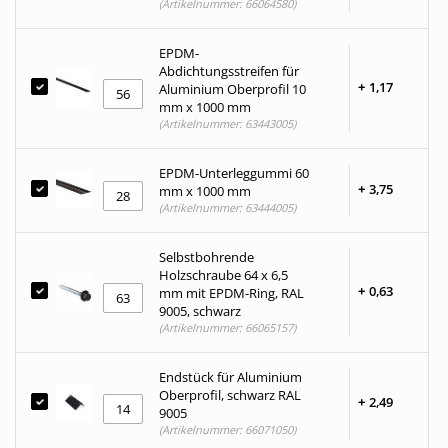
(Artikelnummer: 66064580)
EPDM-
Abdichtungsstreifen für
+
1,
17
Aluminium Oberprofil 10
mm x 1000 mm
(Artikelnummer: 63443005)
EPDM-Unterleggummi 60
+
3,
75
mm x 1000 mm
(Artikelnummer: 63444005)
Selbstbohrende
Holzschraube 64 x 6,5
+
0,
63
mm mit EPDM-Ring, RAL
9005, schwarz
(Artikelnummer: 66065157)
Endstück für Aluminium
Oberprofil, schwarz RAL
+
2,
49
9005
(Artikelnummer: 66071050)