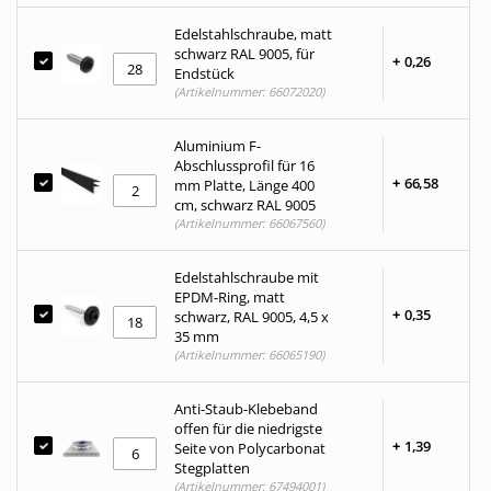
Edelstahlschraube, matt
schwarz RAL 9005, für
+
0,
26
Endstück
(Artikelnummer: 66072020)
Aluminium F-
Abschlussprofil für 16
+
66,
58
mm Platte, Länge 400
cm, schwarz RAL 9005
(Artikelnummer: 66067560)
Edelstahlschraube mit
EPDM-Ring, matt
+
0,
35
schwarz, RAL 9005, 4,5 x
35 mm
(Artikelnummer: 66065190)
Anti-Staub-Klebeband
offen für die niedrigste
+
1,
39
Seite von Polycarbonat
Stegplatten
(Artikelnummer: 67494001)