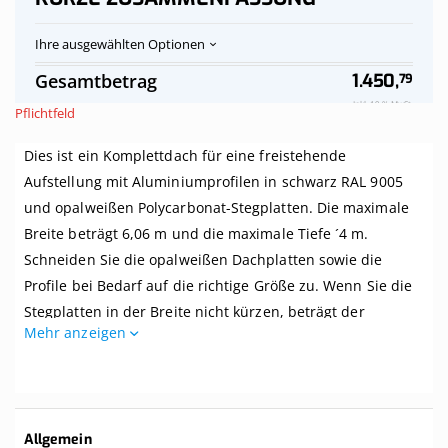
Ihre ausgewählten Optionen
Polycarbonat-
Auf
Gesamtbetrag
1.450,
79
Stegplatten
Vorrat
Dach
Inkl. 19 % MwSt.
Pflichtfeld
opalweiß
komplett,
Dies ist ein Komplettdach für eine freistehende
freistehend,
Breite
Aufstellung mit Aluminiumprofilen in schwarz RAL 9005
bis
und opalweißen Polycarbonat-Stegplatten. Die maximale
6,06
m
Breite beträgt 6,06 m und die maximale Tiefe ´4 m.
x
Schneiden Sie die opalweißen Dachplatten sowie die
Tiefe
Profile bei Bedarf auf die richtige Größe zu. Wenn Sie die
bis
4
Stegplatten in der Breite nicht kürzen, beträgt der
m,
Mehr anzeigen
Mittenabstand zwischen den Balken Ihrer Überdachung 1
Profile
schwarz
Meter.
Dieses Dach wird komplett mit allem benötigten Zubehör
geliefert. Selbst wenn Sie zwei linke Hände haben, können
Weitere
Allgemein