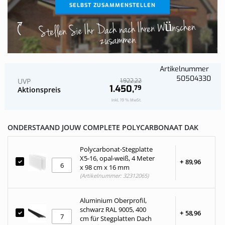
SELBST ZUSAMMENSTELLEN
Stellen Sie Ihr Dach nach Ihren Wünschen
zusammen
Artikelnummer
50504330
UVP
22
1.922,
1.450,
79
Aktionspreis
Inkl. 19 % MwSt.
ONDERSTAAND JOUW COMPLETE POLYCARBONAAT DAK
Polycarbonat-Stegplatte
X5-16, opal-weiß, 4 Meter
+
89,
96
x 98 cm x 16 mm
(Artikelnummer: 32312065)
Aluminium Oberprofil,
schwarz RAL 9005, 400
+
58,
96
cm für Stegplatten Dach