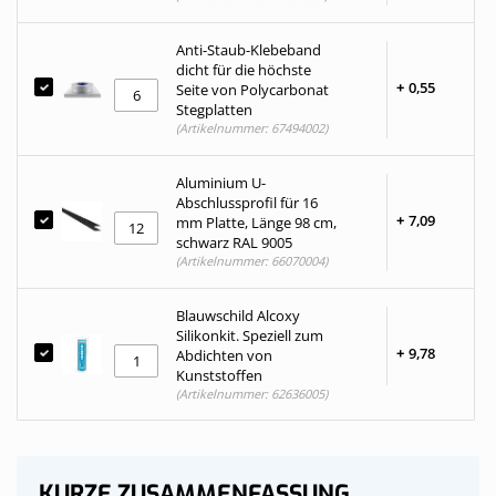
Anti-Staub-Klebeband
dicht für die höchste
+
0,
55
Seite von Polycarbonat
Stegplatten
(Artikelnummer: 67494002)
Aluminium U-
Abschlussprofil für 16
+
7,
09
mm Platte, Länge 98 cm,
schwarz RAL 9005
(Artikelnummer: 66070004)
Blauwschild Alcoxy
Silikonkit. Speziell zum
+
9,
78
Abdichten von
Kunststoffen
(Artikelnummer: 62636005)
KURZE ZUSAMMENFASSUNG