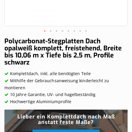
Skip
Polycarbonat-Stegplatten Dach
to
opalweiß komplett, freistehend, Breite
the
bis 10,06 m x Tiefe bis 2,5 m, Profile
beginning
of
schwarz
the
images
Komplettdach, inkl. alle benötigten Teile
gallery
Mithilfe der Gebrauchsanweisung kinderleicht zu
montieren
10 Jahre Garantie, UV- und hagelbeständig
Hochwertige Aluminiumprofile
Lieber ein Komplettdach nach Maß
anstatt feste Maße?