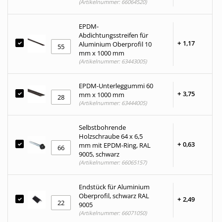
(Artikelnummer: 66064520)
EPDM-
Abdichtungsstreifen für
+
1,
17
Aluminium Oberprofil 10
mm x 1000 mm
(Artikelnummer: 63443005)
EPDM-Unterleggummi 60
+
3,
75
mm x 1000 mm
(Artikelnummer: 63444005)
Selbstbohrende
Holzschraube 64 x 6,5
+
0,
63
mm mit EPDM-Ring, RAL
9005, schwarz
(Artikelnummer: 66065157)
Endstück für Aluminium
Oberprofil, schwarz RAL
+
2,
49
9005
(Artikelnummer: 66071050)