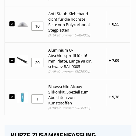
Anti-Staub-Klebeband
dicht für die höchste
+
0,
55
Seite von Polycarbonat
Stegplatten
(Artikelnummer: 67494002)
Aluminium U-
Abschlussprofil für 16
+
7,
09
mm Platte, Länge 98 cm,
schwarz RAL 9005
(Artikelnummer: 66070004)
Blauwschild Alcoxy
Silikonkit. Speziell zum
+
9,
78
Abdichten von
Kunststoffen
(Artikelnummer: 62636005)
KURZE ZUSAMMENFASSUNG