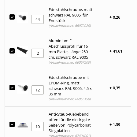
Edelstahlschraube, matt
schwarz RAL 9005, für
+
0,
26
Endstück
(Artikelnummer: 66072020)
Aluminium F-
Abschlussprofil für 16
+
41,
61
mm Platte, Länge 250
cm, schwarz RAL 9005
(Artikelnummer: 66067500)
Edelstahlschraube mit
EPDM-Ring, matt
+
0,
35
schwarz, RAL 9005, 4,5 x
35 mm
(Artikelnummer: 66065190)
Anti-Staub-Klebeband
offen für die niedrigste
+
1,
39
Seite von Polycarbonat
Stegplatten
(Artikelnummer: 67494001)