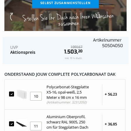
SELBST ZUSAMMENSTELLEN
Stellen Sie Ihr Dach nach Ihren Wünschen
zusammen
Artikelnummer
50504050
UVP
67
1.991,
1.503,
20
Aktionspreis
Inkl. 19 % MwSt.
ONDERSTAAND JOUW COMPLETE POLYCARBONAAT DAK
Polycarbonat-Stegplatte
X5-16, opal-weiß, 2,5
+
56,
23
Meter x 98 cm x 16 mm
(Artikelnummer: 32312050)
Aluminium Oberprofil,
schwarz RAL 9005, 250
+
36,
85
cm für Stegplatten Dach