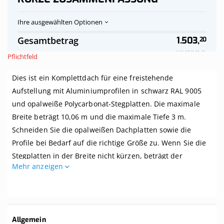
Ihre ausgewählten Optionen
Polycarbonat-
Auf
Gesamtbetrag
1.503,
20
Stegplatten
Vorrat
Dach
Inkl. 19 % MwSt.
Pflichtfeld
opalweiß
komplett,
Dies ist ein Komplettdach für eine freistehende
freistehend,
Breite
Aufstellung mit Aluminiumprofilen in schwarz RAL 9005
bis
und opalweiße Polycarbonat-Stegplatten. Die maximale
10,06
m
Breite beträgt 10,06 m und die maximale Tiefe 3 m.
x
Schneiden Sie die opalweißen Dachplatten sowie die
Tiefe
Profile bei Bedarf auf die richtige Größe zu. Wenn Sie die
bis
2,5
Stegplatten in der Breite nicht kürzen, beträgt der
m,
Mehr anzeigen
Mittenabstand zwischen den Balken Ihrer Überdachung 1
Profile
schwarz
Meter.
Dieses Dach wird komplett mit allem benötigten Zubehör
geliefert. Selbst wenn Sie zwei linke Hände haben, können
Weitere
Allgemein