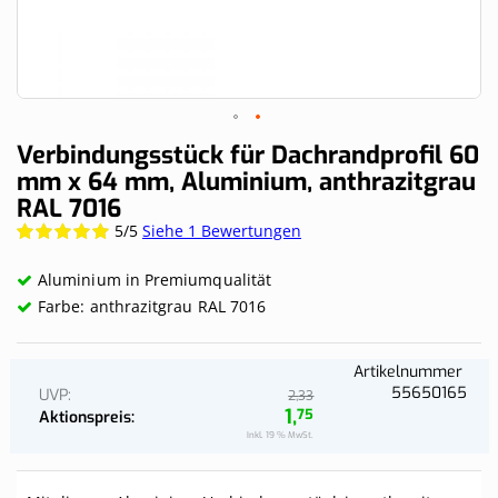
Skip
Verbindungsstück für Dachrandprofil 60
to
mm x 64 mm, Aluminium, anthrazitgrau
the
RAL 7016
beginning
of
5/5
Siehe 1 Bewertungen
Wertung:
the
100%
images
Aluminium in Premiumqualität
gallery
Farbe: anthrazitgrau RAL 7016
Artikelnummer
55650165
UVP
33
2,
1,
75
Aktionspreis
Inkl. 19 % MwSt.