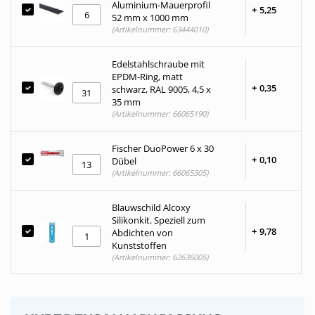
Aluminium-Mauerprofil
+
5,
25
52 mm x 1000 mm
(Artikelnummer: 63444010)
Edelstahlschraube mit
EPDM-Ring, matt
+
0,
35
schwarz, RAL 9005, 4,5 x
35 mm
(Artikelnummer: 66065190)
Fischer DuoPower 6 x 30
+
0,
10
Dübel
(Artikelnummer: 66065305)
Blauwschild Alcoxy
Silikonkit. Speziell zum
+
9,
78
Abdichten von
Kunststoffen
(Artikelnummer: 62636005)