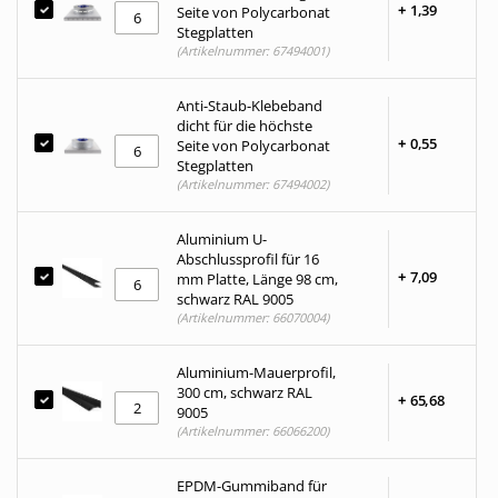
+
1,
39
Seite von Polycarbonat
Stegplatten
(Artikelnummer: 67494001)
Anti-Staub-Klebeband
dicht für die höchste
+
0,
55
Seite von Polycarbonat
Stegplatten
(Artikelnummer: 67494002)
Aluminium U-
Abschlussprofil für 16
+
7,
09
mm Platte, Länge 98 cm,
schwarz RAL 9005
(Artikelnummer: 66070004)
Aluminium-Mauerprofil,
300 cm, schwarz RAL
+
65,
68
9005
(Artikelnummer: 66066200)
EPDM-Gummiband für