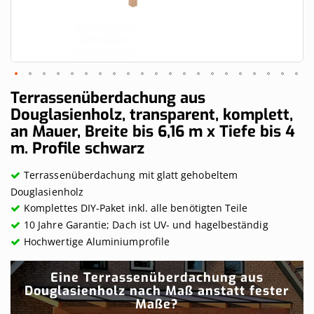
Skip
Terrassenüberdachung aus
to
Douglasienholz, transparent, komplett,
the
an Mauer, Breite bis 6,16 m x Tiefe bis 4
beginning
of
m. Profile schwarz
the
images
Terrassenüberdachung mit glatt gehobeltem
gallery
Douglasienholz
Komplettes DIY-Paket inkl. alle benötigten Teile
10 Jahre Garantie; Dach ist UV- und hagelbeständig
Hochwertige Aluminiumprofile
Eine Terrassenüberdachung aus
Douglasienholz nach Maß anstatt fester
Maße?