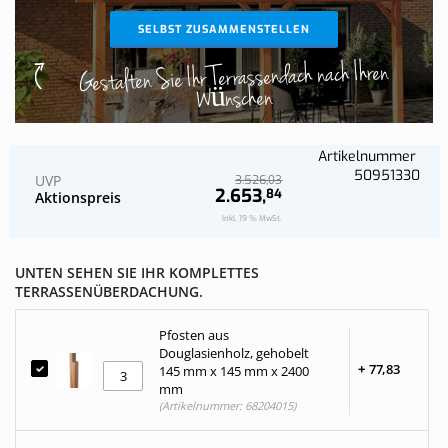
SELBST ZUSAMMENSTELLEN
Gestalten Sie Ihr Terrassendach nach Ihren
Wünschen
Artikelnummer
50951330
UVP
03
3.526,
2.653,
84
Aktionspreis
Inkl. 19 % MwSt.
UNTEN SEHEN SIE IHR KOMPLETTES
TERRASSENÜBERDACHUNG.
Pfosten aus
Douglasienholz, gehobelt
+
77,
83
145 mm x 145 mm x 2400
mm
(Artikelnummer: 68204015)