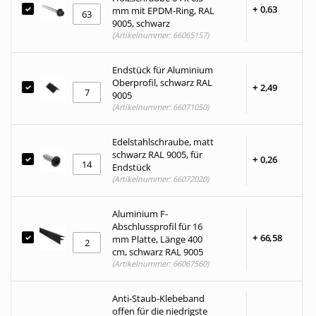
+
0,
63
mm mit EPDM-Ring, RAL
9005, schwarz
(Artikelnummer: 66065157)
Endstück für Aluminium
Oberprofil, schwarz RAL
+
2,
49
9005
(Artikelnummer: 66071050)
Edelstahlschraube, matt
schwarz RAL 9005, für
+
0,
26
Endstück
(Artikelnummer: 66072020)
Aluminium F-
Abschlussprofil für 16
+
66,
58
mm Platte, Länge 400
cm, schwarz RAL 9005
(Artikelnummer: 66067560)
Anti-Staub-Klebeband
offen für die niedrigste