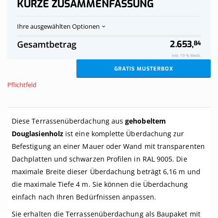
KURZE ZUSAMMENFASSUNG
Ihre ausgewählten Optionen
Terrassenüberdachung
Auf
Gesamtbetrag
2.653,
84
aus
Vorrat
Douglasienholz,
Inkl. 19 % MwSt.
transparent,
GRATIS MUSTERBOX
komplett,
an
Pflichtfeld
Mauer,
Breite
bis
6,16
Diese Terrassenüberdachung aus
gehobeltem
m
Douglasienholz
ist eine komplette Überdachung zur
x
Tiefe
Befestigung an einer Mauer oder Wand mit transparenten
bis
Dachplatten und schwarzen Profilen in RAL 9005. Die
4
m.
maximale Breite dieser Überdachung beträgt 6,16 m und
Profile
die maximale Tiefe 4 m. Sie können die Überdachung
schwarz
einfach nach Ihren Bedürfnissen anpassen.
Sie erhalten die Terrassenüberdachung als Baupaket mit