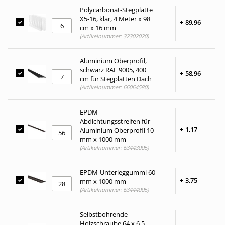
Polycarbonat-Stegplatte
X5-16, klar, 4 Meter x 98
+
89,
96
cm x 16 mm
(Artikelnummer: 32302020)
Aluminium Oberprofil,
schwarz RAL 9005, 400
+
58,
96
cm für Stegplatten Dach
(Artikelnummer: 66064580)
EPDM-
Abdichtungsstreifen für
+
1,
17
Aluminium Oberprofil 10
mm x 1000 mm
(Artikelnummer: 63443005)
EPDM-Unterleggummi 60
+
3,
75
mm x 1000 mm
(Artikelnummer: 63444005)
Selbstbohrende
Holzschraube 64 x 6,5