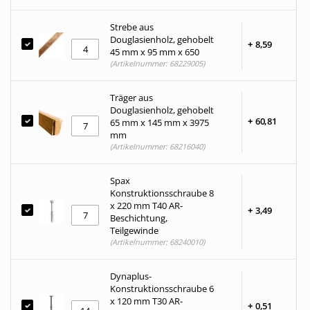
Strebe aus
Douglasienholz, gehobelt
+
8,
59
45 mm x 95 mm x 650
(Artikelnummer: 68229005)
Träger aus
Douglasienholz, gehobelt
+
60,
81
65 mm x 145 mm x 3975
mm
(Artikelnummer: 68216040)
Spax
Konstruktionsschraube 8
x 220 mm T40 AR-
+
3,
49
Beschichtung,
Teilgewinde
(Artikelnummer: 68240010)
Dynaplus-
Konstruktionsschraube 6
x 120 mm T30 AR-
+
0,
51