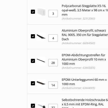
Polycarbonat-Stegplatte X5-16,
opal-weiß, 3,5 Meter x 98 cm x 1
mm
(Artikelnummer: 32312060)
Aluminium Oberprofil, schwarz
RAL 9005, 350 cm für Stegplatte
Dach
(Artikelnummer: 66064560)
EPDM-Abdichtungsstreifen für
Aluminium Oberprofil 10 mm x
1000 mm
(Artikelnummer: 63443005)
EPDM-Unterleggummi 60 mm x
1000 mm
(Artikelnummer: 63444005)
Selbstbohrende Holzschraube 6
x 6,5 mm mit EPDM-Ring, RAL