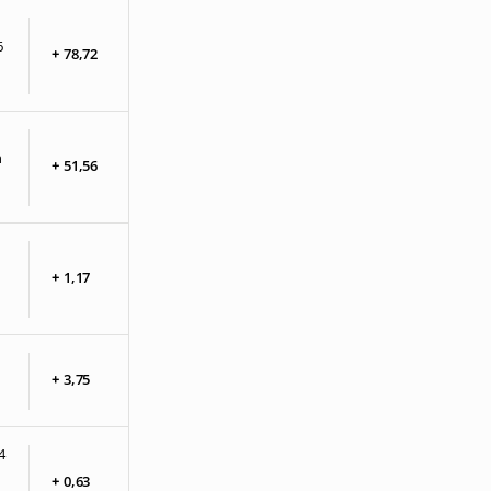
6
+
78,
72
n
+
51,
56
+
1,
17
+
3,
75
4
+
0,
63