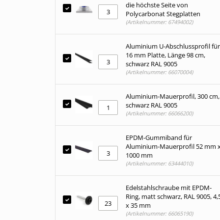
die höchste Seite von
Polycarbonat Stegplatten
(Artikelnummer: 67494002)
Aluminium U-Abschlussprofil für
16 mm Platte, Länge 98 cm,
schwarz RAL 9005
(Artikelnummer: 66070004)
Aluminium-Mauerprofil, 300 cm,
schwarz RAL 9005
(Artikelnummer: 66066200)
EPDM-Gummiband für
Aluminium-Mauerprofil 52 mm 
1000 mm
(Artikelnummer: 63444010)
Edelstahlschraube mit EPDM-
Ring, matt schwarz, RAL 9005, 4,
x 35 mm
(Artikelnummer: 66065190)