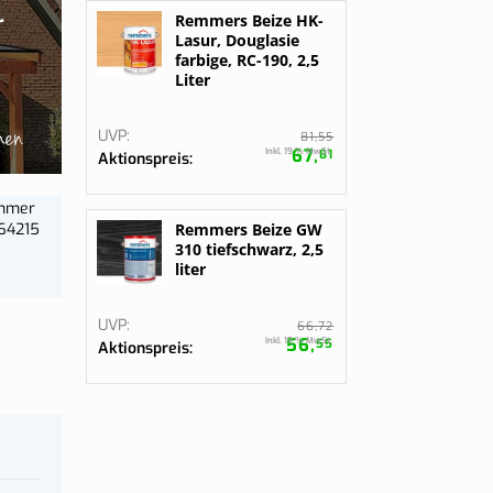
gurieren
gurieren
r
Remmers Beize HK-
Bestelle jetzt
Lasur, Douglasie
farbige, RC-190, 2,5
Liter
hen
UVP
55
81,
67,
Inkl. 19 % MwSt.
81
Aktionspreis
ummer
64215
Remmers Beize GW
310 tiefschwarz, 2,5
liter
UVP
72
66,
56,
Inkl. 19 % MwSt.
55
Aktionspreis