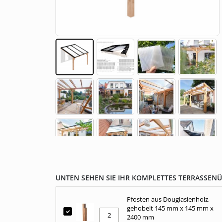
Gestalte dein eigenes Fotopaneel
Gegossen (GS)
Überdachung aus Polycarbonat
Pergola an der 
Montagematerial
Skip
to
the
beginning
UNTEN SEHEN SIE IHR KOMPLETTES TERRASSEN
of
the
Pfosten aus Douglasienholz,
images
gehobelt 145 mm x 145 mm x
gallery
2400 mm