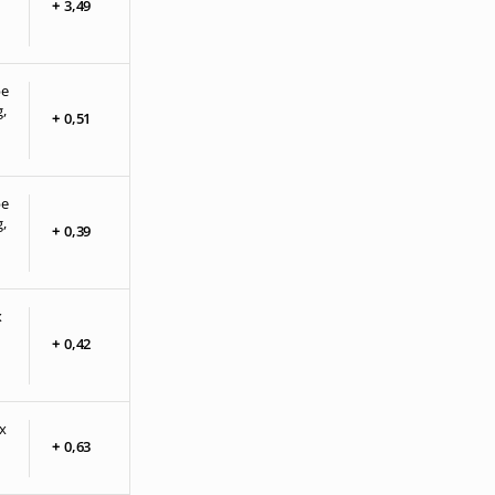
+
3,
49
be
,
+
0,
51
be
,
+
0,
39
x
+
0,
42
x
+
0,
63