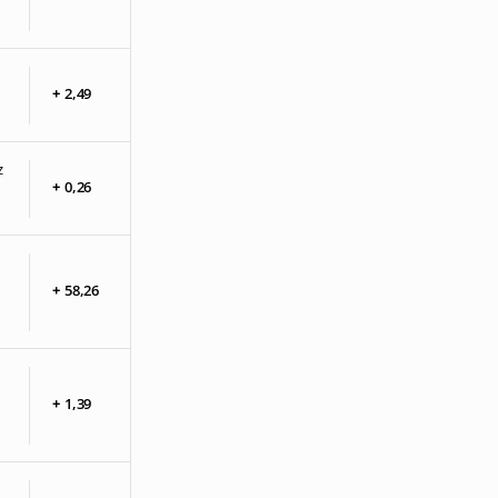
+
2,
49
z
+
0,
26
+
58,
26
+
1,
39