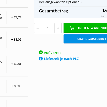
Ihre ausgewählten Optionen
Terrassenüberdachung
Auf
1.
Gesamtbetrag
aus
Vorrat
,
Douglasienholz
Inkl. 
+
78,
74
60
opalweiß,
komplett,
IN DEN WARENK
an
Mauer,
60
Breite
GRATIS MUSTERBOX
+
81,
06
bis
3,16
m
Auf Vorrat
x
Lieferzeit je nach PLZ
Tiefe
75
+
60,
81
bis
3,5
m.
Profile
schwarz
+
8,
59