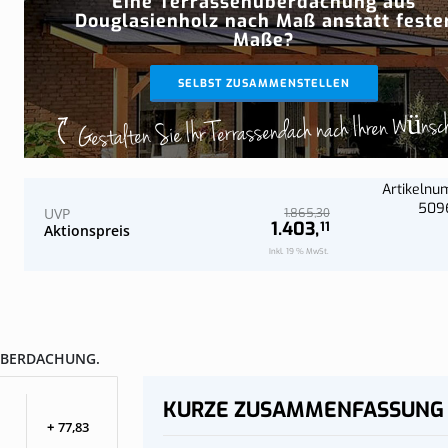
Eine Terrassenüberdachung aus
Jetzt konfi
Jetzt konfi
Wand
Komplettes Dach an der Wand
Douglasienholz nach Maß anstatt feste
Maße?
SELBST ZUSAMMENSTELLEN
Gestalten Sie Ihr Terrassendach nach Ihren Wünsc
Artikeln
509
UVP
30
1.865,
1.403,
11
Aktionspreis
Inkl. 19 % MwSt.
ÜBERDACHUNG.
KURZE ZUSAMMENFASSUNG
+
77,
83