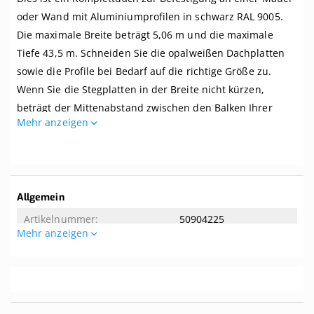
Mauer,
Breite
oder Wand mit Aluminiumprofilen in schwarz RAL 9005.
bis
Die maximale Breite beträgt 5,06 m und die maximale
5,06 m
x
Tiefe 43,5 m. Schneiden Sie die opalweißen Dachplatten
Tiefe
sowie die Profile bei Bedarf auf die richtige Größe zu.
bis
Wenn Sie die Stegplatten in der Breite nicht kürzen,
3,5
m.
beträgt der Mittenabstand zwischen den Balken Ihrer
Profile
Mehr anzeigen
Überdachung 1 Meter.
schwarz
Dieses Dach wird komplett mit allem benötigten Zubehör
geliefert. Selbst wenn Sie zwei linke Hände haben, können
Sie dieses Dach kinderleicht zusammenbauen. Dieses
Weitere
Allgemein
Dach wird ohne Unterkonstruktion geliefert. Der
Informationen
50904225
empfohlene Dachversatz beträgt 8 Grad. Tipp! Die Breite
Mehr anzeigen
der mitgelieferten Aluminium-Oberprofile beträgt 65 mm.
Allgemeine Eigenschaften
Wenn Ihre Balken eine Breite von mindestens 65 mm
aufweisen, können Sie sie von unten nicht sehen.
5.06
3.5
Ist das genau das, was Sie suchen? Hier können Sie ein