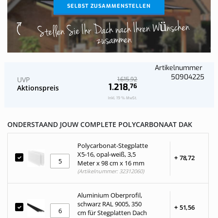
SELBST ZUSAMMENSTELLEN
Stellen Sie Ihr Dach nach Ihren Wünschen
zusammen
Artikelnummer
50904225
UVP
92
1.615,
1.218,
76
Aktionspreis
Inkl. 19 % MwSt.
ONDERSTAAND JOUW COMPLETE POLYCARBONAAT DAK
Polycarbonat-Stegplatte
X5-16, opal-weiß, 3,5
+
78,
72
Meter x 98 cm x 16 mm
(Artikelnummer: 32312060)
Aluminium Oberprofil,
schwarz RAL 9005, 350
+
51,
56
cm für Stegplatten Dach