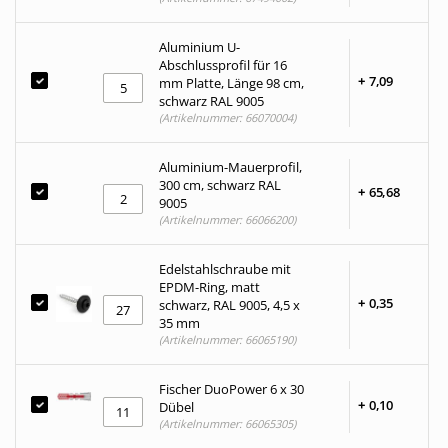
Aluminium U-
Abschlussprofil für 16
+
7,
09
mm Platte, Länge 98 cm,
schwarz RAL 9005
(Artikelnummer: 66070004)
Aluminium-Mauerprofil,
300 cm, schwarz RAL
+
65,
68
9005
(Artikelnummer: 66066200)
Edelstahlschraube mit
EPDM-Ring, matt
+
0,
35
schwarz, RAL 9005, 4,5 x
35 mm
(Artikelnummer: 66065190)
Fischer DuoPower 6 x 30
+
0,
10
Dübel
(Artikelnummer: 66065305)