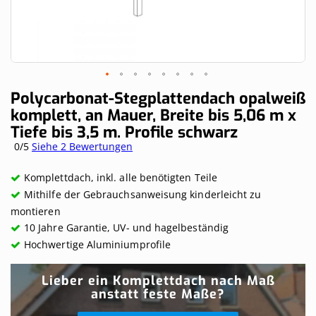
Skip
Polycarbonat-Stegplattendach opalweiß
to
komplett, an Mauer, Breite bis 5,06 m x
the
Tiefe bis 3,5 m. Profile schwarz
beginning
of
0/5
Siehe 2 Bewertungen
the
images
Komplettdach, inkl. alle benötigten Teile
gallery
Mithilfe der Gebrauchsanweisung kinderleicht zu
montieren
10 Jahre Garantie, UV- und hagelbeständig
Hochwertige Aluminiumprofile
Lieber ein Komplettdach nach Maß
anstatt feste Maße?