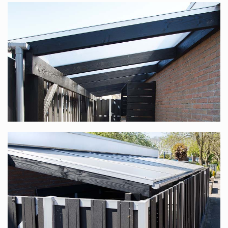
Komplettdach nach Maß
zusammenstellen.
Sie suchen nach einem Komplettdach mit einer
Unterkonstruktion aus Douglasienholz, speziell für Sie
nach Maß produziert? Diese finden Sie unter
Douglasienholz Terrassenüberdachung nach Maß
.
Polycarbonat-Komplettdach in vielen
verschiedenen Maßen
Dieses Komplettdach bieten wir in vielen verschiedenen
Maßen an. Die Standardbreite reicht von 1,06 m bis
12,06 m (dank unseres modularen Systems ist die Breite
stufenlos), die Tiefe ist in 6 Größen verfügbar: 2,5 m, 3 m,
3,5 m, 4 m, 4,5 m und 5 m. In jedem Fall haben Sie die
Wahl zwischen transparenten oder opalweißen Platten.
Bedenken Sie, dass Sie, wenn Sie mit mehreren Personen
an einem Tisch sitzen möchten, eine Tiefe von mindestens
3,5 m wählen sollten.