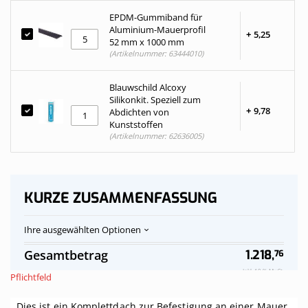
EPDM-Gummiband für
Aluminium-Mauerprofil
+
5,
25
52 mm x 1000 mm
(Artikelnummer: 63444010)
Blauwschild Alcoxy
Silikonkit. Speziell zum
+
9,
78
Abdichten von
Kunststoffen
(Artikelnummer: 62636005)
KURZE ZUSAMMENFASSUNG
Ihre ausgewählten Optionen
Polycarbonat-
Auf
Gesamtbetrag
1.218,
76
Stegplattendach
Vorrat
opalweiß
Inkl. 19 % MwSt.
Pflichtfeld
komplett,
an
Dies ist ein Komplettdach zur Befestigung an einer Mauer