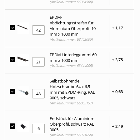
(Artikelnummer: 66064560)
EPDM-
Abdichtungsstreifen für
+
1,
17
Aluminium Oberprofil 10
mm x 1000 mm
(Artikelnummer: 63443005)
EPDM-Unterleggummi 60
+
3,
75
mm x 1000 mm
(Artikelnummer: 63444005)
Selbstbohrende
Holzschraube 64 x 6,5
+
0,
63
mm mit EPDM-Ring, RAL
9005, schwarz
(Artikelnummer: 66065157)
Endstück für Aluminium
Oberprofil, schwarz RAL
+
2,
49
9005
(Artikelnummer: 66071050)