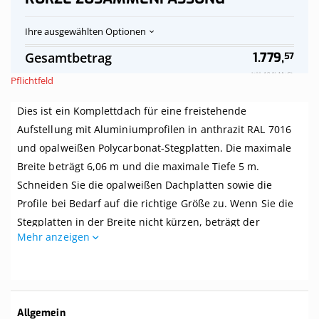
Ihre ausgewählten Optionen
Polycarbonat-
Auf
Gesamtbetrag
1.779,
57
Stegplatten
Vorrat
Dach
Inkl. 19 % MwSt.
Pflichtfeld
opalweiß
komplett,
Dies ist ein Komplettdach für eine freistehende
freistehend,
Breite
Aufstellung mit Aluminiumprofilen in anthrazit RAL 7016
bis
und opalweißen Polycarbonat-Stegplatten. Die maximale
6,06
m
Breite beträgt 6,06 m und die maximale Tiefe 5 m.
x
Schneiden Sie die opalweißen Dachplatten sowie die
Tiefe
Profile bei Bedarf auf die richtige Größe zu. Wenn Sie die
bis
5
Stegplatten in der Breite nicht kürzen, beträgt der
m.
Mehr anzeigen
Mittenabstand zwischen den Balken Ihrer Überdachung 1
Profile
anthrazit
m.
Dieses Dach wird komplett mit allem benötigten Zubehör
geliefert. Selbst wenn Sie zwei linke Hände haben, können
Weitere
Allgemein