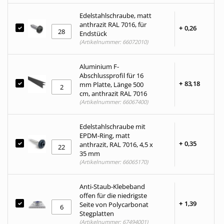
Edelstahlschraube, matt
anthrazit RAL 7016, für
+
0,
26
Endstück
(Artikelnummer: 66072010)
Aluminium F-
Abschlussprofil für 16
+
83,
18
mm Platte, Länge 500
cm, anthrazit RAL 7016
(Artikelnummer: 66067400)
Edelstahlschraube mit
EPDM-Ring, matt
+
0,
35
anthrazit, RAL 7016, 4,5 x
35 mm
(Artikelnummer: 66065170)
Anti-Staub-Klebeband
offen für die niedrigste
+
1,
39
Seite von Polycarbonat
Stegplatten
(Artikelnummer: 67494001)