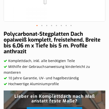
Skip
Polycarbonat-Stegplatten Dach
to
opalweiß komplett, freistehend, Breite
the
bis 6,06 m x Tiefe bis 5 m. Profile
beginning
of
anthrazit
the
images
Komplettdach, inkl. alle benötigten Teile
gallery
Mithilfe der Gebrauchsanweisung kinderleicht zu
montieren
10 Jahre Garantie, UV- und hagelbeständig
Hochwertige Aluminiumprofile
Lieber ein Komplettdach nach Maß
anstatt feste Maße?