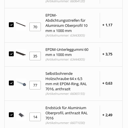
(Artikelnummer: 66064120)
EPDM-
Abdichtungsstreifen für
+
1,
17
Aluminium Oberprofil 10
mm x 1000 mm
(Artikelnummer: 63443005)
EPDM-Unterleggummi 60
+
3,
75
mm x 1000 mm
(Artikelnummer: 63444005)
Selbstbohrende
Holzschraube 64 x 6,5
+
0,
63
mm mit EPDM-Ring, RAL
7016, anthrazit
(Artikelnummer: 66065155)
Endstück für Aluminium
Oberprofil, anthrazit RAL
+
2,
49
7016
(Artikelnummer: 66071030)