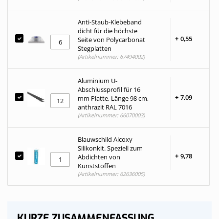
Anti-Staub-Klebeband
dicht für die höchste
+
0,
55
Seite von Polycarbonat
Stegplatten
(Artikelnummer: 67494002)
Aluminium U-
Abschlussprofil für 16
+
7,
09
mm Platte, Länge 98 cm,
anthrazit RAL 7016
(Artikelnummer: 66070003)
Blauwschild Alcoxy
Silikonkit. Speziell zum
+
9,
78
Abdichten von
Kunststoffen
(Artikelnummer: 62636005)
KURZE ZUSAMMENFASSUNG