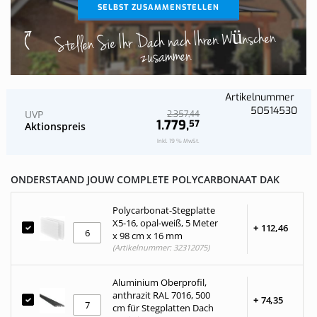
SELBST ZUSAMMENSTELLEN
Stellen Sie Ihr Dach nach Ihren Wünschen
zusammen
Artikelnummer
50514530
UVP
44
2.357,
1.779,
57
Aktionspreis
Inkl. 19 % MwSt.
ONDERSTAAND JOUW COMPLETE POLYCARBONAAT DAK
Polycarbonat-Stegplatte
X5-16, opal-weiß, 5 Meter
+
112,
46
x 98 cm x 16 mm
(Artikelnummer: 32312075)
Aluminium Oberprofil,
anthrazit RAL 7016, 500
+
74,
35
cm für Stegplatten Dach