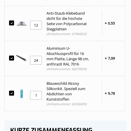
Anti-Staub-Klebeband
dicht für die höchste
+
0,
55
Seite von Polycarbonat
Stegplatten
(Artikelnummer: 67494002)
Aluminium U-
Abschlussprofil für 16
+
7,
09
mm Platte, Länge 98 cm,
anthrazit RAL 7016
(Artikelnummer: 66070003)
Blauwschild Alcoxy
Silikonkit. Speziell zum
+
9,
78
Abdichten von
Kunststoffen
(Artikelnummer: 62636005)
KURZE ZUSAMMENFASSUNG