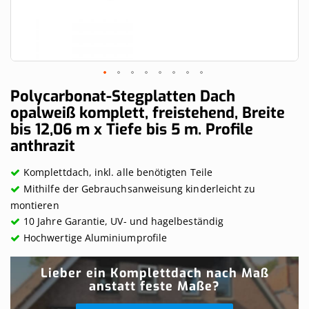
Skip
Polycarbonat-Stegplatten Dach
to
opalweiß komplett, freistehend, Breite
the
bis 12,06 m x Tiefe bis 5 m. Profile
beginning
of
anthrazit
the
images
Komplettdach, inkl. alle benötigten Teile
gallery
Mithilfe der Gebrauchsanweisung kinderleicht zu
montieren
10 Jahre Garantie, UV- und hagelbeständig
Hochwertige Aluminiumprofile
Lieber ein Komplettdach nach Maß
anstatt feste Maße?