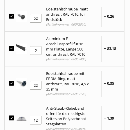
Edelstahlschraube, matt
anthrazit RAL 7016, für
+
0,
26
Endstück
(Artikelnummer: 66072010)
Aluminium F-
Abschlussprofil für 16
+
83,
18
mm Platte, Länge 500
cm, anthrazit RAL 7016
(Artikelnummer: 66067400)
Edelstahlschraube mit
EPDM-Ring, matt
+
0,
35
anthrazit, RAL 7016, 4,5 x
35 mm
(Artikelnummer: 66065170)
Anti-Staub-Klebeband
offen für die niedrigste
+
1,
39
Seite von Polycarbonat
Stegplatten
(Artikelnummer: 67494001)