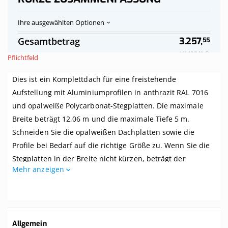
Ihre ausgewählten Optionen
Polycarbonat-
Auf
Gesamtbetrag
3.257,
55
Stegplatten
Vorrat
Dach
Inkl. 19 % MwSt.
Pflichtfeld
opalweiß
komplett,
Dies ist ein Komplettdach für eine freistehende
freistehend,
Breite
Aufstellung mit Aluminiumprofilen in anthrazit RAL 7016
bis
und opalweiße Polycarbonat-Stegplatten. Die maximale
12,06
m
Breite beträgt 12,06 m und die maximale Tiefe 5 m.
x
Schneiden Sie die opalweißen Dachplatten sowie die
Tiefe
Profile bei Bedarf auf die richtige Größe zu. Wenn Sie die
bis
5
Stegplatten in der Breite nicht kürzen, beträgt der
m.
Mehr anzeigen
Mittenabstand zwischen den Balken Ihrer Überdachung 1
Profile
anthrazit
m.
Dieses Dach wird komplett mit allem benötigten Zubehör
geliefert. Selbst wenn Sie zwei linke Hände haben, können
Weitere
Allgemein