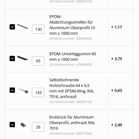
(Artikelnummer: 66064120)
EPDM-
Abdichtungsstreifen für
+
1,
17
Aluminium Oberprofil 10
mm x 1000 mm
(Artikelnummer: 63443005)
EPDM-Unterleggummi 60
+
3,
75
mm x 1000 mm
(Artikelnummer: 63444005)
Selbstbohrende
Holzschraube 64 x 6,5
+
0,
63
mm mit EPDM-Ring, RAL
7016, anthrazit
(Artikelnummer: 66065155)
Endstück für Aluminium
Oberprofil, anthrazit RAL
+
2,
49
7016
(Artikelnummer: 66071030)