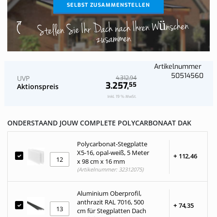
SELBST ZUSAMMENSTELLEN
Stellen Sie Ihr Dach nach Ihren Wünschen
zusammen
Artikelnummer
50514560
UVP
94
4.312,
3.257,
55
Aktionspreis
Inkl. 19 % MwSt.
ONDERSTAAND JOUW COMPLETE POLYCARBONAAT DAK
Polycarbonat-Stegplatte
X5-16, opal-weiß, 5 Meter
+
112,
46
x 98 cm x 16 mm
(Artikelnummer: 32312075)
Aluminium Oberprofil,
anthrazit RAL 7016, 500
+
74,
35
cm für Stegplatten Dach